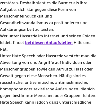
politische Stimmung im Land ab.
zerstören. Deshalb sieht es die Barmer als ihre
Aufgabe, sich klar gegen diese Form von
Mythos 8:
Hate Speech
gibt es nur in den
Menschenfeindlichkeit und
Sozialen Medien.
Gesundheitsvandalismus zu positionieren und
Mythos 9: Wenn Hassrede die Mehrheit der
Aufklärungsarbeit zu leisten.
Menschen wirklich stören würde, würden Sie öfter
Wer unter Hassrede im Internet und seinen Folgen
und energischer widersprechen.
leidet, findet
bei diesen Anlaufstellen
Hilfe und
Fazit: Die Medizin gegen
Hate Speech
fängt bei
Rat.
uns an
Unter
Hate Speech
oder Hassrede versteht man die
Tipps bei Konfrontation mit
Hate Speech
Abwertung von und Angriffe auf Individuen oder
Anlaufstellen und Beistand bei Problemen mit
Menschengruppen sowie den Aufruf zu Hass oder
Hate Speech
Gewalt gegen diese Menschen. Häufig sind es
rassistische, antisemitische, antimuslimische,
homophobe oder sexistische Äußerungen, die sich
gegen bestimmte Menschen oder Gruppen richten.
Hate Speech
kann jedoch ganz unterschiedliche