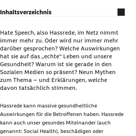
Inhaltsverzeichnis
Mythos 1:
Hate Speech
fällt unter das Recht auf
freie Meinungsäußerung.
Hate Speech
, also Hassrede, im Netz nimmt
immer mehr zu. Oder wird nur immer mehr
Mythos 2: Hassrede gab es schon immer /
darüber gesprochen? Welche Auswirkungen
Hassrede gab es schon lange vor dem Internet.
hat sie auf das „echte“ Leben und unsere
Mythos 3: Am Ende ist Hassrede aber doch nur
Gesundheit? Warum ist sie gerade in den
Gerede – und hat keine Auswirkungen.
Sozialen Medien so präsent? Neun Mythen
Mythos 4: Man darf
Hate Speech
als Betroffener
zum Thema – und Erklärungen, welche
einfach nicht so ernst nehmen.
davon tatsächlich stimmen.
Mythos 5:
Hate Speech
kommt zu gleichen
Teilen aus dem rechten und dem linken Spektrum.
Hassrede kann massive gesundheitliche
Mythos 6: In Krisenzeiten hat
Hate Speech
Auswirkungen für die Betroffenen haben. Hassrede
Konjunktur.
kann auch unser gesundes Miteinander (auch
genannt:
Mythos 7: Hassrede bildet nur die reale
Social Health
), beschädigen oder