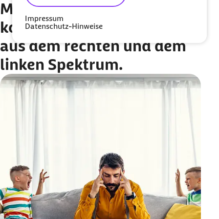
Mythos 5:
Hate Speech
Impressum
kommt zu gleichen Teilen
Datenschutz-Hinweise
aus dem rechten und dem
linken Spektrum.