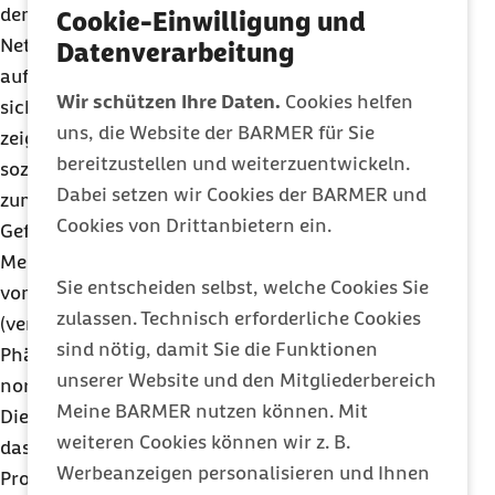
den Empfängern. Statt von den Menschen, die im
Cookie-Einwilligung und
Netz Hasskommentare posten, zu verlangen damit
Datenverarbeitung
aufzuhören, wird von den Adressaten verlangt,
Wir schützen Ihre Daten.
Cookies helfen
sich ein „dickeres Fell“ zuzulegen. Tatsächlich
uns, die Website der BARMER für Sie
zeigen Umfragen, dass sich Opfer häufig aus den
bereitzustellen und weiterzuentwickeln.
sozialen Netzwerken zurückziehen oder sich
Dabei setzen wir Cookies der BARMER und
zumindest dort nicht mehr zu Wort melden. Dieses
Cookies von Drittanbietern ein.
Gefühl der Einschüchterung kann sich sogar auf
Menschen übertragen, die selbst noch nicht Opfer
Sie entscheiden selbst, welche Cookies Sie
von Hassrede geworden sind, sie aber als
zulassen. Technisch erforderliche Cookies
(vermeintlich) Außenstehende beobachten. Dieses
sind nötig, damit Sie die Funktionen
Phänomen ist unter dem Begriff „
Chilling Effect
“
unserer Website und den Mitgliederbereich
normalerweise aus Diktaturen bekannt.
Meine BARMER nutzen können. Mit
Diese Einschüchterung führt unter anderem dazu,
weiteren Cookies können wir z. B.
dass mehr als die Hälfte der Deutschen (54
Werbeanzeigen personalisieren und Ihnen
Prozent) angeben, sich seltener zu ihrer