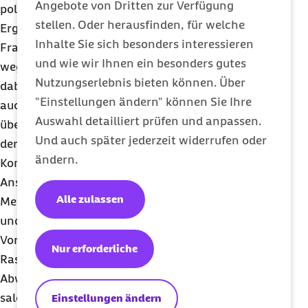
Angebote von Dritten zur Verfügung
politischen Meinung bekennen. Zu diesem
stellen. Oder herausfinden, für welche
Ergebnis kommt auch die Studie „#Hass im Netz“.
Inhalte Sie sich besonders interessieren
Frauen stimmten der Aussage „Ich beteilige mich
und wie wir Ihnen ein besonders gutes
wegen Hassrede seltener an Diskussionen im Netz“
Nutzungserlebnis bieten können. Über
dabei häufiger zu als Männer. „Hass im Netz führt
"Einstellungen ändern" können Sie Ihre
auch zu einer Verschiebung der Wahrnehmung
Auswahl detailliert prüfen und anpassen.
über die gesellschaftliche Realität“, so die Autoren
Und auch später jederzeit widerrufen oder
der Studie. „Wenn die
Hater
*innen in
ändern.
Kommentarspalten dominieren, entsteht der
Anschein, sie seien auch gesellschaftlich in der
Alle zulassen
Mehrheit. (...) Hass im Netz verbreitet, bestätigt
und legitimiert abwertende Einstellungen und
Vorurteile sowie diskriminierendes Verhalten.
Nur erforderliche
Rassismus, Sexismus und andere Formen der
Abwertung und Diskriminierung werden dadurch
salonfähig.“
Einstellungen ändern