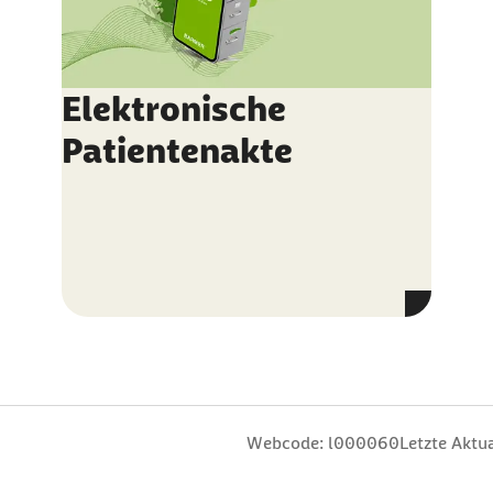
Elektronische
Patientenakte
n
 Sterne
ng: 3 Sterne
ertung: 4 Sterne
 Bewertung: 5 Sterne
Webcode: l000060
Letzte Aktua