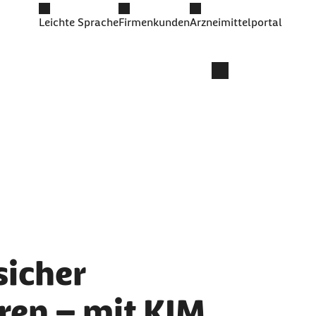
Leichte Sprache
Firmenkunden
Arzneimittelportal
sicher
en – mit KIM