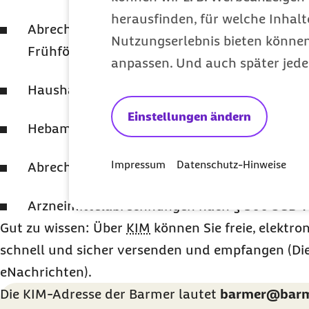
herausfinden, für welche Inhalt
Abrechnungen von Rehabilitationssport, Fun
Nutzungserlebnis bieten können.
Frühförderung nach § 302 SGB V
anpassen. Und auch später jede
Haushaltshilfeabrechnungen nach § 302 SGB
Einstellungen ändern
Hebammenabrechnungen nach § 302 SGB V
Impressum
Datenschutz-Hinweise
Abrechnungen von Fahr- und Transportkoste
Arzneimittelabrechnungen nach § 300 SGB V
Gut zu wissen: Über
KIM
können Sie freie, elektro
schnell und sicher versenden und empfangen (D
eNachrichten).
Die KIM-Adresse der Barmer lautet
barmer@barme