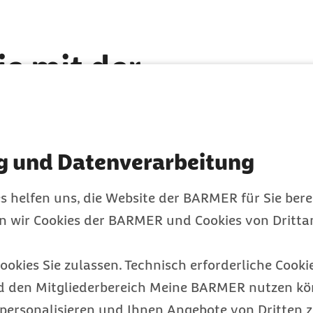
e mit der
iger Leistungserbringer
g und Datenverarbeitung
 uns in Kontakt treten –
der via
KIM
.
s helfen uns, die Website der BARMER für Sie bere
ittlung von
en wir Cookies der BARMER und Cookies von Drittan
öglich:
ookies Sie zulassen. Technisch erforderliche Cookie
d den Mitgliederbereich Meine BARMER nutzen kön
personalisieren und Ihnen Angebote von Dritten z