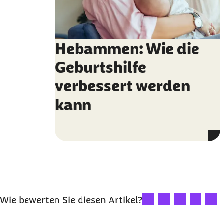
externer Link:
Hebammen: Wie die
Geburtshilfe
verbessert werden
kann
Ihre Bewertung: 1 Ster
Ihre Bewertung: 2
Ihre Bewertu
Ihre Bew
Ihre
Wie bewerten Sie diesen Artikel?