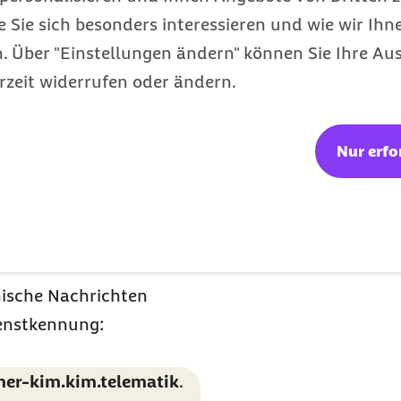
e Sie sich besonders interessieren und wie wir Ihn
ktionstraining und
 Über "Einstellungen ändern" können Sie Ihre Aus
rzeit widerrufen oder ändern.
 V
Nur erfo
n nach § 302 SGB V
nische Nachrichten
ienstkennung:
r-kim.kim.telematik
.