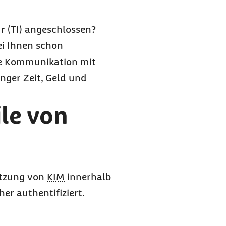
ein
M
r (TI) angeschlossen?
i Ihnen schon
hre Kommunikation mit
nger Zeit, Geld und
ile von
tzung von
KIM
innerhalb
er authentifiziert.