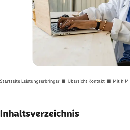
Sie befinden sich hier:
Startseite Leistungserbringer
Übersicht Kontakt
Mit KIM
Inhaltsverzeichnis
Nutzen Sie die Vorteile von
KIM
im Praxisalltag