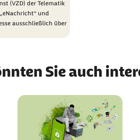
enst (VZD) der Telematik
g „eNachricht“ und
esse ausschließlich über
önnten Sie auch inte