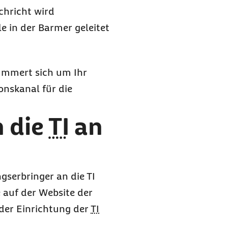
chricht wird
e in der Barmer geleitet
ümmert sich um Ihr
nskanal für die
n die
TI
an
ngserbringer an die TI
e auf der Website der
 der Einrichtung der
TI