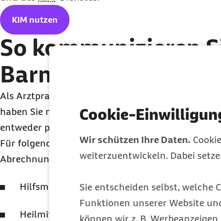
KIM nutzen
So kommunizieren Si
Barmer über
KIM
Als Arztpraxis, Krankenhaus, Apotheke oder sonst
Cookie-Einwilligun
haben Sie nach wie vor die freie Wahl, wie Sie mit
entweder per Telefon, Leistungserbringerportal o
Wir schützen Ihre Daten.
Cookie
Für folgende Gesundheitsbereiche ist eine Überm
weiterzuentwickeln. Dabei setz
Abrechnungsdaten über KIM aktuell noch nicht m
Hilfsmittelabrechnungen nach § 302 SGB V
Sie entscheiden selbst, welche C
Funktionen unserer Website un
Heilmittelabrechnungen nach § 302 SGB V
können wir z. B. Werbeanzeigen 