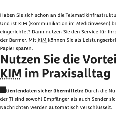
So binden Sie sich an die
TI
an und richten
KIM
So kommunizieren Sie mit der Barmer über
KI
Haben Sie sich schon an die Telematikinfrastruktu
Und ist KIM (Kommunikation im Medizinwesen) be
eingerichtet? Dann nutzen Sie den Service für I
der Barmer. Mit
KIM
können Sie als Leistungserbri
Papier sparen.
Nutzen Sie die Vorte
KIM
im Praxisalltag
Patientendaten sicher übermitteln:
Durch die Nu
der
TI
sind sowohl Empfänger als auch Sender sich
Nachrichten werden automatisch verschlüsselt.