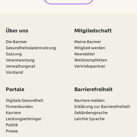
Über uns
Mitgliedschaft
Die Barmer
Meine Barmer
Gesundheitsdatennutzung
Mitglied werden
Satzung
Newsletter
externer Link:
Verantwortung
Weiterempfehlen
Verwaltungsrat
Vertriebspartner
Vorstand
Portale
Barrierefreiheit
Digitale Gesundheit
Barriere melden
Firmenkunden
Erklärung zur Barrierefreiheit
Karriere
Gebärdensprache
Leistungserbringer
Leichte Sprache
Politik
Presse