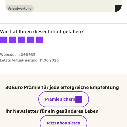
Verantwortung
Kategorie
Wie hat Ihnen dieser Inhalt gefallen?
Ihre Bewertung: 1 Stern
Ihre Bewertung: 2 Sterne
Ihre Bewertung: 3 Sterne
Ihre Bewertung: 4 Sterne
Ihre Bewertung: 5 Sterne
Webcode: a008035
Letzte Aktualisierung:
11.06.2026
30 Euro Prämie für jede erfolgreiche Empfehlung
externer Link:
Prämie sichern
Ihr Newsletter für ein gesünderes Leben
Jetzt abonnieren