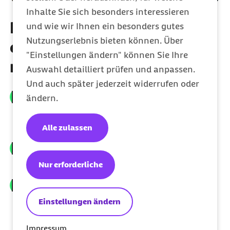
Inhalte Sie sich besonders interessieren
Ihr Barmer Newsletter für
und wie wir Ihnen ein besonders gutes
Nutzungserlebnis bieten können. Über
ein gesünderes und
"Einstellungen ändern" können Sie Ihre
nachhaltigeres Leben
Auswahl detailliert prüfen und anpassen.
Und auch später jederzeit widerrufen oder
Einblicke in Nachhaltigkeit, Transparenz
ändern.
und digitale Verantwortung bei der Barmer
erhalten
Alle zulassen
Neue Leistungen und exklusive Angebote
Ihrer Barmer kennenlernen
Nur erforderliche
Mit vielen Informationen rund um
Prävention, Fitness und Ernährung Ihre
Einstellungen ändern
Gesundheit fördern und Krankheiten
vorbeugen
Impressum