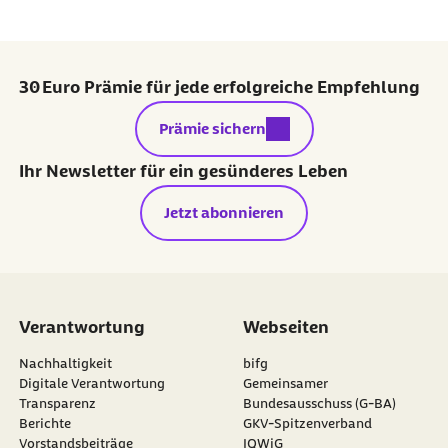
30 Euro Prämie für jede erfolgreiche Empfehlung
externer Link:
Prämie sichern
Ihr Newsletter für ein gesünderes Leben
Jetzt abonnieren
Verantwortung
Webseiten
externer Link:
Nachhaltigkeit
bifg
externer Link:
Digitale Verantwortung
Gemeinsamer
Transparenz
Bundesausschuss (G-BA)
externer Link:
Berichte
GKV-Spitzenverband
externer Link:
Vorstandsbeiträge
IQWiG