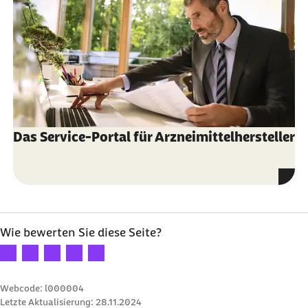
Das Service-Portal für Arzneimittelhersteller
Wie bewerten Sie diese Seite?
Ihre Bewertung: 1 Stern
Ihre Bewertung: 2 Sterne
Ihre Bewertung: 3 Sterne
Ihre Bewertung: 4 Sterne
Ihre Bewertung: 5 Sterne
Webcode: l000004
Letzte Aktualisierung:
28.11.2024