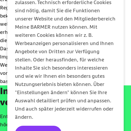
zulassen. Technisch erforderliche Cookies
Regelwerk sollen Nutzende auch die Möglichkeit
sind nötig, damit Sie die Funktionen
bekommen, selbst zu entscheiden, ob und in
unserer Website und den Mitgliederbereich
welchem Umfang sie Empfehlungen einer KI
Meine BARMER nutzen können. Mit
erhalten möchten. Es wird also auch möglich sein,
weiteren Cookies können wir z. B.
die KI individuell abzuschalten.
Werbeanzeigen personalisieren und Ihnen
Das Regelwerk und die technische
Angebote von Dritten zur Verfügung
Implementierung werden parallel zur
stellen. Oder herausfinden, für welche
Weiterentwicklung der Marketing Automatisierung
Inhalte Sie sich besonders interessieren
vorangetrieben. Bisher findet noch keine KI-
und wie wir Ihnen ein besonders gutes
basierte Ausspielung von Inhalten statt.
Nutzungserlebnis bieten können. Über
Innovativ und
"Einstellungen ändern" können Sie Ihre
verantwortungsvoll
Auswahl detailliert prüfen und anpassen.
Und auch später jederzeit widerrufen oder
Entdecken Sie jetzt die digitale Krankenkasse mit der
ändern.
höchsten Kundenzufriedenheit.