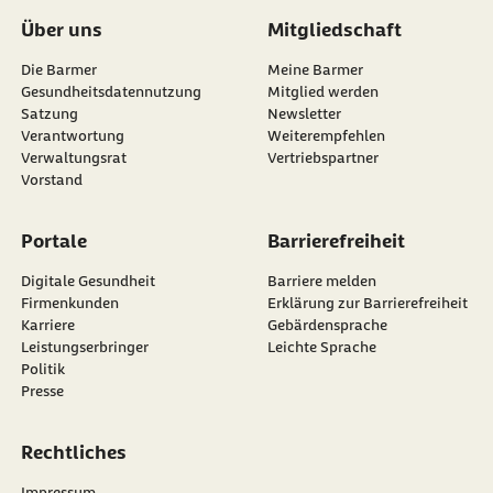
Über uns
Mitgliedschaft
Die Barmer
Meine Barmer
Gesundheitsdatennutzung
Mitglied werden
Satzung
Newsletter
externer Link:
Verantwortung
Weiterempfehlen
Verwaltungsrat
Vertriebspartner
Vorstand
Portale
Barrierefreiheit
Digitale Gesundheit
Barriere melden
Firmenkunden
Erklärung zur Barrierefreiheit
Karriere
Gebärdensprache
Leistungserbringer
Leichte Sprache
Politik
Presse
Rechtliches
Impressum