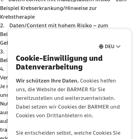
Beispiel Krebserkrankung/Hinweise zur
Krebstherapie
2. Daten/Content mit hohem Risiko – zum
Beispiel Schwangerschaft/Hinweise zur
Geburtsvorbereitung
DEU
3. Daten/Content mit beschränktem Risiko – zum
Cookie-Einwilligung und
Beispiel Alter/Hinweis Darmkrebsfrüherkennung
Datenverarbeitung
4. Daten mit minimalem Risiko – zum Beispiel
Versichertenstatus/Hinweis Bonusprogramm
Wir schützen Ihre Daten.
Cookies helfen
Je nach Einordnung auf dieser Skala werden Daten
uns, die Website der BARMER für Sie
und Inhalte mehr oder weniger streng für die
bereitzustellen und weiterzuentwickeln.
Nutzung in KI-Modellen reguliert oder generell
Dabei setzen wir Cookies der BARMER und
ausgeschlossen. Der Einsatz von KI-Modellen wird
Cookies von Drittanbietern ein.
außerdem auf der Website oder im Newsletter
transparent gemacht und in einfacher Form
Sie entscheiden selbst, welche Cookies Sie
erklärt. Neben dem technisch fest implementierten