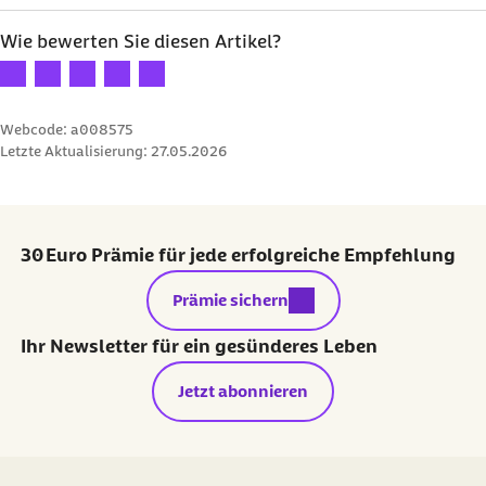
Wie bewerten Sie diesen Artikel?
Ihre Bewertung: 1 Stern
Ihre Bewertung: 2 Sterne
Ihre Bewertung: 3 Sterne
Ihre Bewertung: 4 Sterne
Ihre Bewertung: 5 Sterne
Webcode: a008575
Letzte Aktualisierung:
27.05.2026
30 Euro Prämie für jede erfolgreiche Empfehlung
externer Link:
Prämie sichern
Ihr Newsletter für ein gesünderes Leben
Jetzt abonnieren