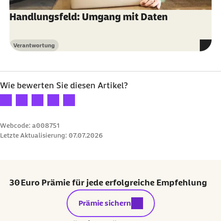
Handlungsfeld: Umgang mit Daten
Verantwortung
Kategorie
Wie bewerten Sie diesen Artikel?
Ihre Bewertung: 1 Stern
Ihre Bewertung: 2 Sterne
Ihre Bewertung: 3 Sterne
Ihre Bewertung: 4 Sterne
Ihre Bewertung: 5 Sterne
Webcode: a008751
Letzte Aktualisierung:
07.07.2026
30 Euro Prämie für jede erfolgreiche Empfehlung
externer Link:
Prämie sichern