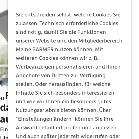
Sie entscheiden selbst, welche Cookies Sie
zulassen. Technisch erforderliche Cookies
sind nötig, damit Sie die Funktionen
unserer Website und den Mitgliederbereich
Meine BARMER nutzen können. Mit
weiteren Cookies können wir z. B.
Werbeanzeigen personalisieren und Ihnen
Angebote von Dritten zur Verfügung
stellen. Oder herausfinden, für welche
Inhalte Sie sich besonders interessieren
„
Fortschrittlich sein, ohne
und wie wir Ihnen ein besonders gutes
dabei jemanden
Nutzungserlebnis bieten können. Über
auszugrenzen
“
"Einstellungen ändern" können Sie Ihre
Auswahl detailliert prüfen und anpassen.
Ein Gespräch mit der Digitalkoordinatorin Maria
Und auch später jederzeit widerrufen oder
Hinz und dem
Chief Digital Officer
Marek