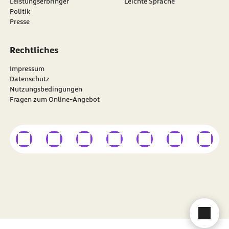
Leistungserbringer
Leichte Sprache
Politik
Presse
Rechtliches
Impressum
Datenschutz
Nutzungsbedingungen
Fragen zum Online-Angebot
externer Link
externer Link
externer Link
externer Link
externer Link
externer Link
externer
Besuchen Sie die
BARMER
auf
Cha