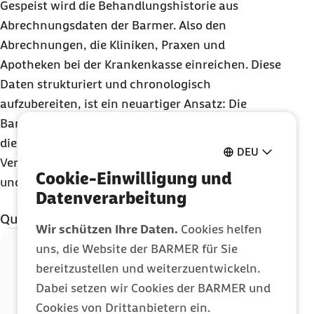
Gespeist wird die Behandlungshistorie aus
Abrechnungsdaten der Barmer. Also den
Abrechnungen, die Kliniken, Praxen und
Apotheken bei der Krankenkasse einreichen. Diese
Daten strukturiert und chronologisch
aufzubereiten, ist ein neuartiger Ansatz: Die
Barmer ist die erste Krankenkasse in Deutschland,
die so ein
Tool
anbietet – zum Schutz ihrer
DEU
Versicherten und als Unterstützung für Ärztinnen
Cookie-Einwilligung und
und Ärzte.
Datenverarbeitung
Quellenangaben
Wir schützen Ihre Daten.
Cookies helfen
Barmer-Arzneimittelreport 2022 (Abruf:
uns, die Website der BARMER für Sie
15.09.2023):
Gefahren der Polypharmazie
bereitzustellen und weiterzuentwickeln.
digital ausschließen
Dabei setzen wir Cookies der BARMER und
Cookies von Drittanbietern ein.