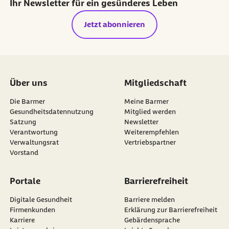
Ihr Newsletter für ein gesünderes Leben
Jetzt abonnieren
Über uns
Mitgliedschaft
Die Barmer
Meine Barmer
Gesundheitsdatennutzung
Mitglied werden
Satzung
Newsletter
externer Link:
Verantwortung
Weiterempfehlen
Verwaltungsrat
Vertriebspartner
Vorstand
Portale
Barrierefreiheit
Digitale Gesundheit
Barriere melden
Firmenkunden
Erklärung zur Barrierefreiheit
Karriere
Gebärdensprache