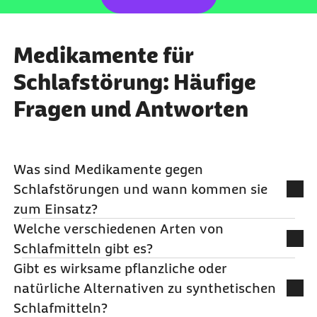
Medikamente für
Schlafstörung: Häufige
Fragen und Antworten
Was sind Medikamente gegen
Schlafstörungen und wann kommen sie
zum Einsatz?
Welche verschiedenen Arten von
Medikamente gegen Schlafstörungen sind
Schlafmitteln gibt es?
Präparate, die Menschen helfen sollen, besser ein-
Gibt es wirksame pflanzliche oder
oder durchzuschlafen. Sie werden beispielsweise
Ohne Rezept erhältlich sind Antihistaminika, die
natürliche Alternativen zu synthetischen
dann verwendet, wenn Schlafprobleme durch
eigentlich Allergiemittel sind und müde machen,
Schlafmitteln?
Angst, innere Unruhe oder Panikattacken
sowie pflanzliche Mittel wie Baldrian oder