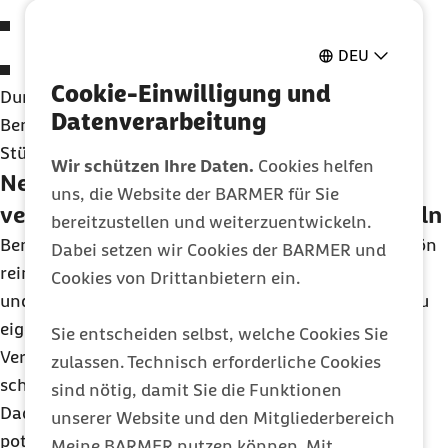
Magen-Darm-Beschwerden
DEU
Probleme beim Wasserlassen
Cookie-Einwilligung und
Durch die oft bis zum nächsten Tag anhaltende
Datenverarbeitung
Benommenheit kann auch das Risiko für Unfälle und
Stürze erhöht sein.
Wir schützen Ihre Daten.
Cookies helfen
Nebenwirkungen von
uns, die Website der BARMER für Sie
verschreibungspflichtigen Schlafmitteln
bereitzustellen und weiterzuentwickeln.
Benzodiazepine und Z-Substanzen können ganz schön
Dabei setzen wir Cookies der BARMER und
reinhauen. Sie setzen das Reaktionsvermögen herab
Cookies von Drittanbietern ein.
und machen benommen und schläfrig, auch wenn du
eigentlich gar nicht schlafen willst. Weil sie auch
Sie entscheiden selbst, welche Cookies Sie
Verspannungen lösen, können sich deine Muskeln
zulassen. Technisch erforderliche Cookies
schwach anfühlen.
sind nötig, damit Sie die Funktionen
Dadurch erhöhen sie genauso wie Antihistaminika
unserer Website und den Mitgliederbereich
potenziell das Risiko für Unfälle.
Meine BARMER nutzen können. Mit