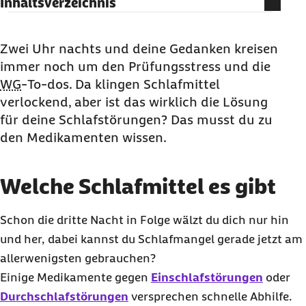
Inhaltsverzeichnis
Welche Schlafmittel es gibt
Welche Nebenwirkungen können Schlafmittel
Zwei Uhr nachts und deine Gedanken kreisen
haben?
immer noch um den Prüfungsstress und die
WG
-
To-dos
. Da klingen Schlafmittel
Wie werden Schlafmittel richtig abgesetzt?
verlockend, aber ist das wirklich die Lösung
Fazit: Wie sinnvoll sind Schlafmittel wirklich?
für deine Schlafstörungen? Das musst du zu
Medikamente für Schlafstörung: Häufige
den Medikamenten wissen.
Fragen und Antworten
Welche Schlafmittel es gibt
Schon die dritte Nacht in Folge wälzt du dich nur hin
und her, dabei kannst du Schlafmangel gerade jetzt am
allerwenigsten gebrauchen?
Einige Medikamente gegen
Einschlafstörungen
oder
Durchschlafstörungen
versprechen schnelle Abhilfe.