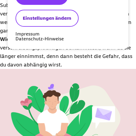
Substanzen wie Zolpidem oder Zopiclon als besser
verträglich als Benzodiazepine. Sie verursachen auch
Einstellungen ändern
weniger Nebenwirkungen, können dich aber trotzdem
ganz schön ausknocken.
Impressum
Datenschutz-Hinweise
Wichtig
: Besonders kritisch wird es bei
verschreibungspflichtigen Schlafmitteln, wenn du sie
länger einnimmst, denn dann besteht die Gefahr, dass
du davon abhängig wirst.