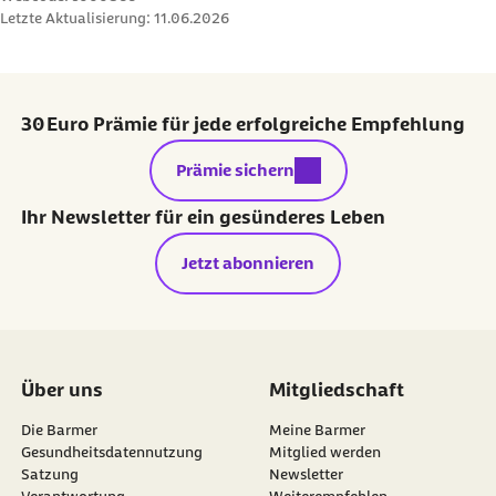
Letzte Aktualisierung:
11.06.2026
30 Euro Prämie für jede erfolgreiche Empfehlung
externer Link:
Prämie sichern
Ihr Newsletter für ein gesünderes Leben
Jetzt abonnieren
Über uns
Mitgliedschaft
Die Barmer
Meine Barmer
Gesundheitsdatennutzung
Mitglied werden
Satzung
Newsletter
externer Link:
Verantwortung
Weiterempfehlen