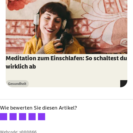
Meditation zum Einschlafen: So schaltest du
wirklich ab
Gesundheit
Kategorie
Wie bewerten Sie diesen Artikel?
Ihre Bewertung: 1 Stern
Ihre Bewertung: 2 Sterne
Ihre Bewertung: 3 Sterne
Ihre Bewertung: 4 Sterne
Ihre Bewertung: 5 Sterne
Webcode: s000866