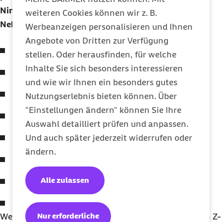
Nimmst du sie längerfristig ein, sind folgende
weiteren Cookies können wir z. B.
Nebenwirkungen möglich:
Werbeanzeigen personalisieren und Ihnen
Angebote von Dritten zur Verfügung
Verminderter Antrieb
stellen. Oder herausfinden, für welche
Inhalte Sie sich besonders interessieren
Konzentrationsprobleme
und wie wir Ihnen ein besonders gutes
Unruhe- und Erschöpfungszustände
Nutzungserlebnis bieten können. Über
"Einstellungen ändern" können Sie Ihre
Überforderungsgefühle
Auswahl detailliert prüfen und anpassen.
Stimmungsschwankungen
Und auch später jederzeit widerrufen oder
ändern.
Herzrasen
Alle zulassen
Schwindel
Neue Schlafstörungen
Nur erforderliche
Weil sie schneller im Körper abgebaut werden, gelten Z-