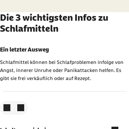
Die 3 wichtigsten Infos zu
Schlafmitteln
Karussell mit 3 Elementen
Element 1 von 3
Ein letzter Ausweg
Schlafmittel können bei Schlafproblemen infolge von
Angst, innerer Unruhe oder Panikattacken helfen. Es
gibt sie frei verkäuflich oder auf Rezept.
Zum vorigen Element
Zum nächsten Element