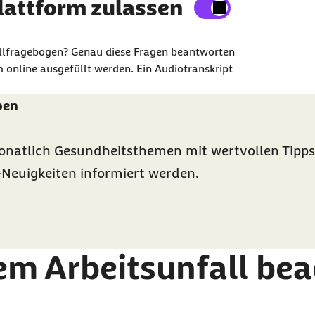
tube-Plattform anzeigen
lattform zulassen
e Inhalte auf der Website anzeigen zu lassen.
fallfragebogen? Genau diese Fragen beantworten
ene Daten an Drittplattform übermittelt werden.
 online ausgefüllt werden. Ein Audiotranskript
ben
onatlich Gesundheitsthemen mit wertvollen Tipps
-Neuigkeiten informiert werden.
nem Arbeitsunfall be