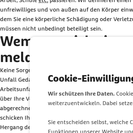
Arbeit, Schule
etc.
passieren. Wir definieren einen U
unfreiwilliges und von außen auf den Körper einwi
dem Sie eine körperliche Schädigung oder Verletzu
müssen nicht unbedingt beteiligt sein.
Wem muss ich einen
melden?
Keine Sorge: Darüber müssen Sie sich nicht scho
Cookie-Einwilligun
Unfall Gedanken machen (es sei denn, es handelt
Arbeitsunfall). In der Regel melden wir uns bei Ih
Wir schützen Ihre Daten.
Cookie
über Ihre Versichertenkarte eine Fahrt mit dem
weiterzuentwickeln. Dabei setz
abgerechnet wurde oder ein Arzt eine Verletzung d
schicken Ihnen dann einen Unfallfragebogen zu, 
Sie entscheiden selbst, welche C
Hergang des Unglücks fragen. So können wir fests
Funktionen unserer Website un