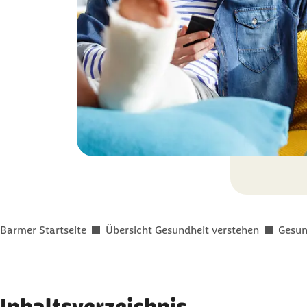
Sie befinden sich hier:
Barmer Startseite
Übersicht Gesundheit verstehen
Gesun
Inhaltsverzeichnis