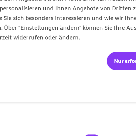
t bei Verkehrsunfällen
personalisieren und Ihnen Angebote von Dritten z
em online ausfüllen und
e Sie sich besonders interessieren und wie wir Ihn
uch gerne per Telefon
 Über "Einstellungen ändern" können Sie Ihre Aus
 oder senden Sie eine
rzeit widerrufen oder ändern.
et haben, obwohl Ihre
Nur erfo
 eines Unfalls gewesen
n, damit wir unsere
inen