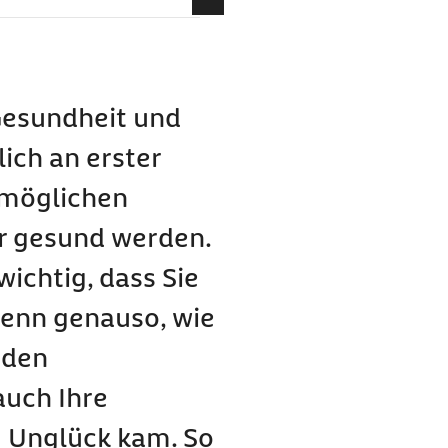
en
 Gesundheit und
ch geltend machen?
ich an erster
stmöglichen
er gesund werden.
wichtig, dass Sie
Denn genauso, wie
 den
auch Ihre
m Unglück kam. So