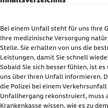
Was gilt als Unfall?
Wem muss ich einen Unfall melden?
Was Sie bei einem Arbeitsunfall beachten sollt
Bei einem Unfall steht für uns Ihre
Kann ich einen Arbeitsunfall auch nachträgli
Ihre medizinische Versorgung natürl
Was tun bei Unfällen auf Reisen im Ausland?
Stelle. Sie erhalten von uns die be
Leistungen, damit Sie schnell wied
Sobald Sie sich besser fühlen, ist es 
uns über Ihren Unfall informieren. 
die Polizei bei einem Verkehrsunfall
Unfallhergang rekonstruiert, muss 
Krankenkasse wissen, wie es zu de