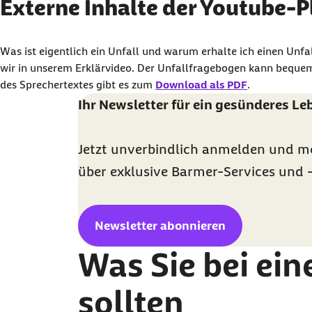
Externe Inhalte der You
Externe Inhalte der Youtube-P
Sie können an dieser Stelle einstellen, alle extern
Was ist eigentlich ein Unfall und warum erhalte ich einen Un
Ich bin damit einverstanden, dass personenbezog
wir in unserem Erklärvideo. Der Unfallfragebogen kann bequem
des Sprechertextes gibt es zum
Download als PDF
.
Ihr Newsletter für ein gesünderes Le
Jetzt unverbindlich anmelden und m
über exklusive Barmer-Services und 
Newsletter abonnieren
Was Sie bei ei
sollten