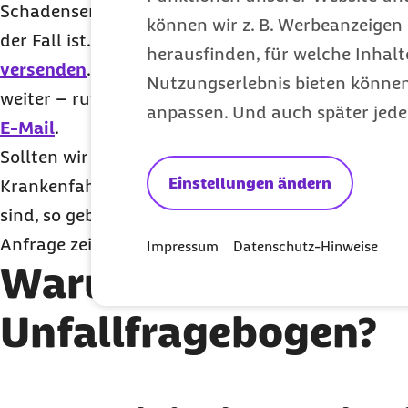
Schadensersatz von Dritten zu fordern ist, was of
können wir z. B. Werbeanzeigen 
der Fall ist. Sie können den Fragebogen
ganz bequ
herausfinden, für welche Inhalt
versenden
. Wenn Sie möchten, helfen wir Ihnen a
Nutzungserlebnis bieten können.
weiter – rufen Sie dann die
0202 568 333 1010
an
anpassen. Und auch später jede
E-Mail
.
Sollten wir Ihnen den Unfallfragebogen zugesend
Einstellungen ändern
Krankenfahrt oder Verletzung gar nicht die Folge
sind, so geben Sie uns die tatsächliche Ursache a
Anfrage zeitnah für Sie abschließen können.
Impressum
Datenschutz-Hinweise
Warum erhalte ich e
Unfallfragebogen?