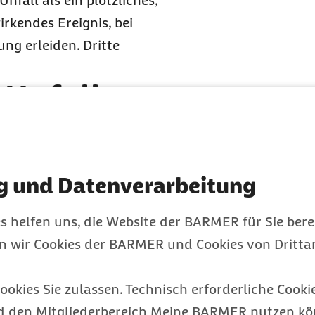
nfall als ein plötzliches,
rkendes Ereignis, bei
ng erleiden. Dritte
 Unfall
n unmittelbar nach einem
g und Datenverarbeitung
 sich um einen
nen, wenn wir sehen, dass
s helfen uns, die Website der BARMER für Sie bere
 Krankenwagen
en wir Cookies der BARMER und Cookies von Drittan
iagnostiziert hat. Wir
in dem wir nach dem
ookies Sie zulassen. Technisch erforderliche Cookie
tellen, ob
d den Mitgliederbereich Meine BARMER nutzen kön