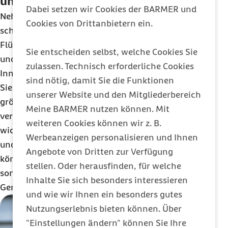
unterstützen
Dabei setzen wir Cookies der BARMER und
Nehmen Sie genug Flüssigkeit zu sich. Oftmals
Cookies von Drittanbietern ein.
schwitzt man in Clubs und bei Partys – ein
Flüssigkeitsmangel kann Durchblutungsstörungen
Sie entscheiden selbst, welche Cookies Sie
und damit auch Funktionsstörungen des
zulassen. Technisch erforderliche Cookies
Innenohrs verursachen. Sorgen Sie also dafür, dass
sind nötig, damit Sie die Funktionen
Sie genügend trinken. Allerdings sollten Sie
unserer Website und den Mitgliederbereich
größere Mengen Alkohol in einer lauten Umgebung
Meine BARMER nutzen können. Mit
vermeiden, weil dadurch für die
Funktion des Ohrs
weiteren Cookies können wir z. B.
wichtige Flüssigkeiten im Innenohr (Perilymphe
Werbeanzeigen personalisieren und Ihnen
und Endolymphe) aus dem Gleichgewicht geraten
Angebote von Dritten zur Verfügung
könnten. Das kann nicht nur Schwindel auslösen,
stellen. Oder herausfinden, für welche
sondern auch Schäden durch
Inhalte Sie sich besonders interessieren
Geräuscheinwirkungen begünstigten.
und wie wir Ihnen ein besonders gutes
Nutzungserlebnis bieten können. Über
"Einstellungen ändern" können Sie Ihre