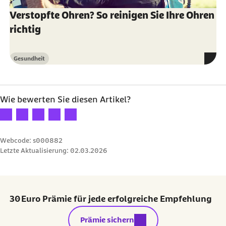
Marcieli Bellé et al. (Abruf am 24.02.2025):
Verstopfte Ohren? So reinigen Sie Ihre Ohren
Alcoholism: effects on the cochleo-
richtig
vestibular apparatus
Pharmazeutische Zeitung online (Abruf am
Gesundheit
Kategorie
24.02.2025):
Das Gehirn hört mit
Wie bewerten Sie diesen Artikel?
Ihre Bewertung: 1 Stern
Ihre Bewertung: 2 Sterne
Ihre Bewertung: 3 Sterne
Ihre Bewertung: 4 Sterne
Ihre Bewertung: 5 Sterne
Webcode: s000882
Letzte Aktualisierung:
02.03.2026
30 Euro Prämie für jede erfolgreiche Empfehlung
externer Link:
Prämie sichern