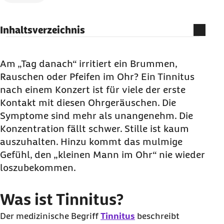
Inhaltsverzeichnis
Was ist Tinnitus?
Piepen in den Ohren nach lauter Musik: Was
Am „Tag danach“ irritiert ein Brummen,
man gegen den Tinnitus tun kann
Rauschen oder Pfeifen im Ohr? Ein Tinnitus
nach einem Konzert ist für viele der erste
Wenn der Tinnitus nach einem Konzert nicht
Kontakt mit diesen Ohrgeräuschen. Die
innerhalb eines Tages verschwindet
Symptome sind mehr als unangenehm. Die
Konzentration fällt schwer. Stille ist kaum
auszuhalten. Hinzu kommt das mulmige
Gefühl, den „kleinen Mann im Ohr“ nie wieder
loszubekommen.
Was ist Tinnitus?
Der medizinische Begriff
Tinnitus
beschreibt