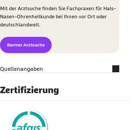
Mit der Arztsuche finden Sie Fachpraxen für Hals-
Nasen-Ohrenheilkunde bei Ihnen vor Ort oder
deutschlandweit.
Barmer Arztsuche
Quellenangaben
Weiterführende Informationen
Zertifizierung
Deutsche Stiftung Tinnitus und Hören Charité
(Abruf am 24.02.2025):
Tinnitus und Hören
externer Link:
Deutsche Tinnitus-Liga e. V. (Abruf am
24.02.2025):
Hilfe zur Selbsthilfe