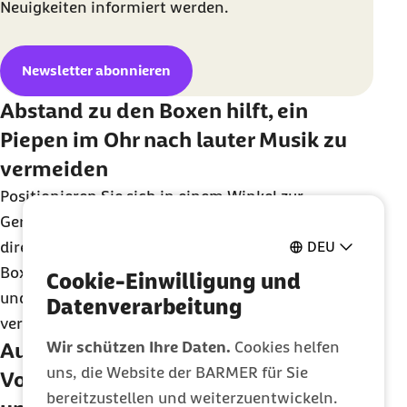
Neuigkeiten informiert werden.
Newsletter abonnieren
Abstand zu den Boxen hilft, ein
Piepen im Ohr nach lauter Musik zu
vermeiden
Positionieren Sie sich in einem Winkel zur
Geräuschquelle. Wählen Sie nie einen Standort
DEU
direkt davor. Halten Sie genügend Abstand zu den
Boxen. Die Musik können Sie dann lange genießen
Cookie-Einwilligung und
und das Piepen im Ohr am nächsten Tag
Datenverarbeitung
verringern.
Wir schützen Ihre Daten.
Cookies helfen
Ausreichend zu trinken kann die
uns, die Website der BARMER für Sie
Vorbeugung gegen Tinnitus
bereitzustellen und weiterzuentwickeln.