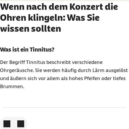
Wenn nach dem Konzert die
Ohren klingeln: Was Sie
wissen sollten
Karussell mit 3 Elementen
Element 1 von 3
Was ist ein Tinnitus?
Der Begriff Tinnitus beschreibt verschiedene
Ohrgeräusche. Sie werden häufig durch Lärm ausgelöst
und äußern sich vor allem als hohes Pfeifen oder tiefes
Brummen.
Zum vorigen Element
Zum nächsten Element