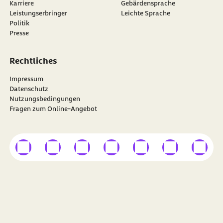
Karriere
Gebärdensprache
Leistungserbringer
Leichte Sprache
Politik
Presse
Rechtliches
Impressum
Datenschutz
Nutzungsbedingungen
Fragen zum Online-Angebot
externer Link
externer Link
externer Link
externer Link
externer Link
externer Link
externer
Besuchen Sie die
BARMER
auf