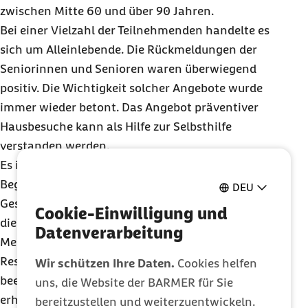
zwischen Mitte 60 und über 90 Jahren.
Bei einer Vielzahl der Teilnehmenden handelte es
sich um Alleinlebende. Die Rückmeldungen der
Seniorinnen und Senioren waren überwiegend
positiv. Die Wichtigkeit solcher Angebote wurde
immer wieder betont. Das Angebot präventiver
Hausbesuche kann als Hilfe zur Selbsthilfe
verstanden werden.
Es ist eine Investition in die Zukunft. Allein die zu
Beginn sehr umfänglichen Betrachtungen der
DEU
Gesundheits- und Lebenssituation wertschätzten
Cookie-Einwilligung und
die Betroffenen sehr. Zudem wurde den älteren
Datenverarbeitung
Menschen bewusst, welche Risikofaktoren und
Ressourcen selbstständiges Leben im Alter
Wir schützen Ihre Daten.
Cookies helfen
beeinflussen, wie sie selbst ihre Gesundheit
uns, die Website der BARMER für Sie
erhalten und stärken können, welche Angebote es
bereitzustellen und weiterzuentwickeln.