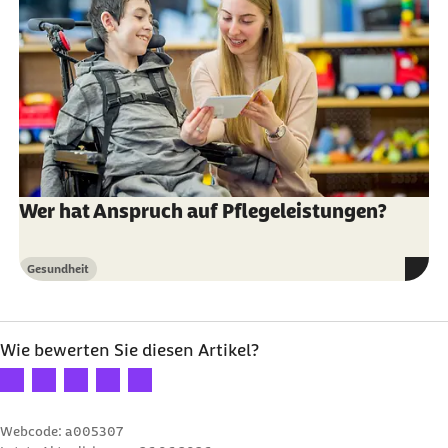
Wer hat Anspruch auf Pflegeleistungen?
Gesundheit
Kategorie
Wie bewerten Sie diesen Artikel?
Ihre Bewertung: 1 Stern
Ihre Bewertung: 2 Sterne
Ihre Bewertung: 3 Sterne
Ihre Bewertung: 4 Sterne
Ihre Bewertung: 5 Sterne
Webcode: a005307