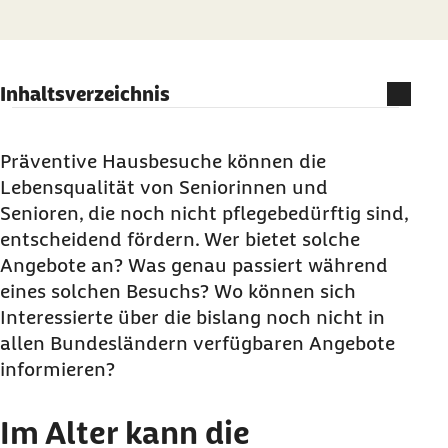
Inhaltsverzeichnis
Im Alter kann die Selbstständigkeit abnehmen
Selbstständig zu Hause: Angebot für Senioren
Präventive Hausbesuche können die
Lebensqualität von Seniorinnen und
Selbstständige Lebensführung im Alter:
Senioren, die noch nicht pflegebedürftig sind,
Präventive Hausbesuche
entscheidend fördern. Wer bietet solche
Ältere Menschen reagieren positiv auf Beratung
Angebote an? Was genau passiert während
in gewohnter Umgebung
eines solchen Besuchs? Wo können sich
Selbstständigkeit im Alter erhalten: Die Hilfe zur
Interessierte über die bislang noch nicht in
Selbsthilfe soll kontinuierlich ausgebaut werden
allen Bundesländern verfügbaren Angebote
informieren?
Wer kann zur Selbstständigkeit im Alter helfen?
Im Alter kann die