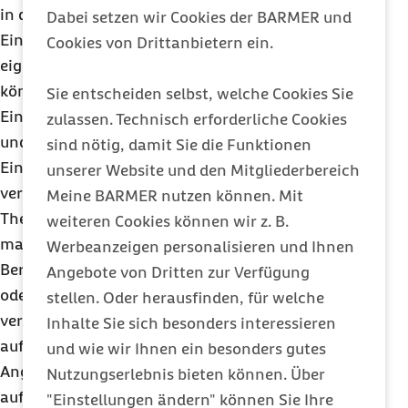
in der Umgebung im Fall bestimmter
Dabei setzen wir Cookies der BARMER und
Einschränkungen gibt und wie Veränderungen im
Cookies von Drittanbietern ein.
eigenen Zuhause zu Erleichterungen beitragen
können.
Sie entscheiden selbst, welche Cookies Sie
Einige Menschen denken über ihre Lebenssituation
zulassen. Technisch erforderliche Cookies
und Risikofaktoren im Alter erst nach, wenn
sind nötig, damit Sie die Funktionen
Einschränkungen bereits eingetreten sind, andere
unserer Website und den Mitgliederbereich
verdrängen eine Auseinandersetzung mit diesem
Meine BARMER nutzen können. Mit
Thema sogar bewusst. Wieder anderen Personen
weiteren Cookies können wir z. B.
mangelt es an Wissen zu entsprechenden
Werbeanzeigen personalisieren und Ihnen
Beratungsstellen und Angeboten in der Umgebung
Angebote von Dritten zur Verfügung
oder deren Erreichbarkeit ist mit viel Aufwand
stellen. Oder herausfinden, für welche
verbunden. Auch fehlt beispielsweise Betroffenen
Inhalte Sie sich besonders interessieren
aufgrund längerer sozialer Isoliertheit der Mut,
und wie wir Ihnen ein besonders gutes
Angebote aufzusuchen, oder sie können das Haus
Nutzungserlebnis bieten können. Über
aufgrund bestehender Pflege eines Angehörigen
"Einstellungen ändern" können Sie Ihre