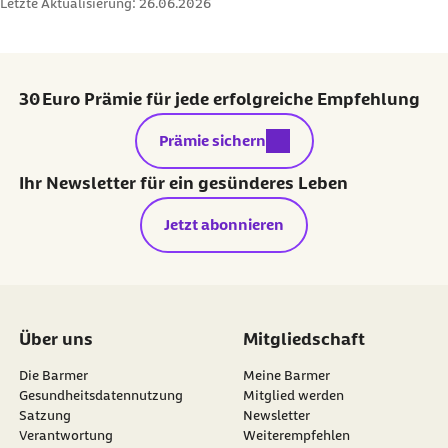
Letzte Aktualisierung:
26.06.2026
30 Euro Prämie für jede erfolgreiche Empfehlung
externer Link:
Prämie sichern
Ihr Newsletter für ein gesünderes Leben
Jetzt abonnieren
Über uns
Mitgliedschaft
Die Barmer
Meine Barmer
Gesundheitsdatennutzung
Mitglied werden
Satzung
Newsletter
externer Link:
Verantwortung
Weiterempfehlen