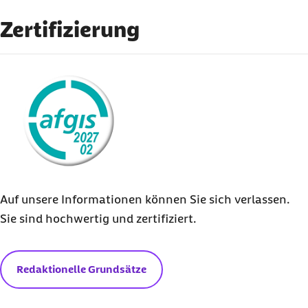
Zertifizierung
Angehörige pflegen: Das Magazin für die
Pflege zu Hause, Pflege
e.V.
(
Hrsg.
), Ausgabe
externer Link:
1/2020 –
www.angehoerige-pflegen.de
Auf unsere Informationen können Sie sich verlassen.
Sie sind hochwertig und zertifiziert.
Redaktionelle Grundsätze