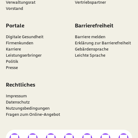
Verwaltungsrat
Vertriebspartner
Vorstand
Portale
Barrierefreiheit
Digitale Gesundheit
Barriere melden
Firmenkunden
Erklärung zur Barrierefreiheit
Karriere
Gebärdensprache
Leistungserbringer
Leichte Sprache
Politik
Presse
Rechtliches
Impressum
Datenschutz
Nutzungsbedingungen
Fragen zum Online-Angebot
externer Link
externer Link
externer Link
externer Link
externer Link
externer Link
externer