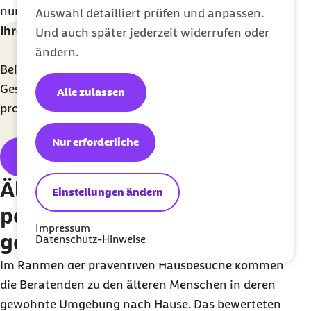
nur selten verlassen.
Auswahl detailliert prüfen und anpassen.
Ihre Barmer Leistungen im Pflegefall
Und auch später jederzeit widerrufen oder
ändern.
Bei einem Pflegefall ist es wichtig, einen starken
Gesundheitspartner zu haben. Barmer-Mitglieder
Alle zulassen
profitieren von vielen Leistungen bei der Pflege.
Nur erforderliche
Barmer-Pflegeleistungen
Ältere Menschen reagieren
Einstellungen ändern
positiv auf Beratung in
Impressum
gewohnter Umgebung
Datenschutz-Hinweise
Im Rahmen der präventiven Hausbesuche kommen
die Beratenden zu den älteren Menschen in deren
gewohnte Umgebung nach Hause. Das bewerteten