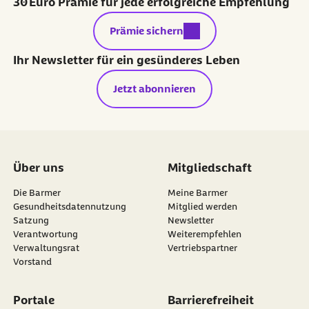
30 Euro Prämie für jede erfolgreiche Empfehlung
externer Link:
Prämie sichern
Ihr Newsletter für ein gesünderes Leben
Jetzt abonnieren
Über uns
Mitgliedschaft
Die Barmer
Meine Barmer
Gesundheitsdatennutzung
Mitglied werden
Satzung
Newsletter
externer Link:
Verantwortung
Weiterempfehlen
Verwaltungsrat
Vertriebspartner
Vorstand
Portale
Barrierefreiheit