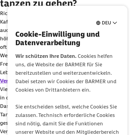
tanzen zu gehen?
Richtig, die Geselligkeit mit anschließendem
Kaffeeplausch wird gerne genutzt, sodass viele
DEU
auch neue Bekannte und Freunde finden. Ab einem
Cookie-Einwilligung und
höheren Alter ist dies besonders wichtig, da sich
Datenverarbeitung
oft das private Umfeld, beispielsweise durch den
Wegzug der erwachsenen Kinder,
Todesfälle
im
Wir schützen Ihre Daten.
Cookies helfen
Freundeskreis oder den Verlust des
uns, die Website der BARMER für Sie
Lebenspartners, stark verändert und die
bereitzustellen und weiterzuentwickeln.
Vereinsamung
zunimmt.
Dabei setzen wir Cookies der BARMER und
Viele unserer neuen Kunden und Kundinnen reden
Cookies von Drittanbietern ein.
in den ersten Wochen sehr viel über ihre Verluste.
Das ändert sich aber schnell zum Positiven, denn
Sie entscheiden selbst, welche Cookies Sie
Tanzschulen bieten ein neues interessantes
zulassen. Technisch erforderliche Cookies
gesellschaftliches Umfeld, traditionelle
sind nötig, damit Sie die Funktionen
Veranstaltungen, neue Bekannte und Freunde oder
unserer Website und den Mitgliederbereich