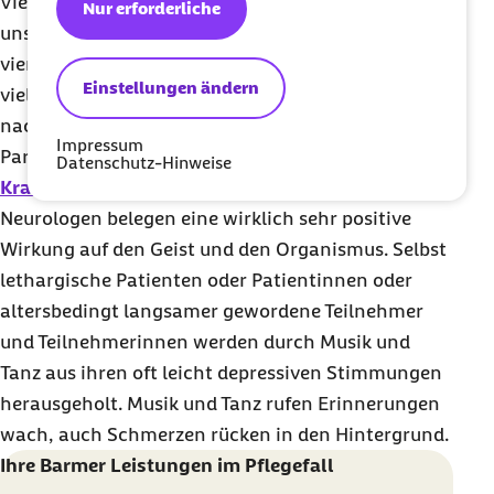
Viele Kunden und Kundinnen kommen öfter zu
Nur erforderliche
unseren Angeboten, verbringen bei uns drei- bis
viermal in der Woche ihre Freizeit. Tanzen wird in
Einstellungen ändern
vielen medizinischen Fachberichten als
nachweisbar positiv im
Kampf gegen Demenz
,
Impressum
Parkinson und bei
vielen anderen
Datenschutz-Hinweise
Krankheitsbildern
empfohlen. Die Studien vieler
Neurologen belegen eine wirklich sehr positive
Wirkung auf den Geist und den Organismus. Selbst
lethargische Patienten oder Patientinnen oder
altersbedingt langsamer gewordene Teilnehmer
und Teilnehmerinnen werden durch Musik und
Tanz aus ihren oft leicht depressiven Stimmungen
herausgeholt. Musik und Tanz rufen Erinnerungen
wach, auch Schmerzen rücken in den Hintergrund.
Ihre Barmer Leistungen im Pflegefall