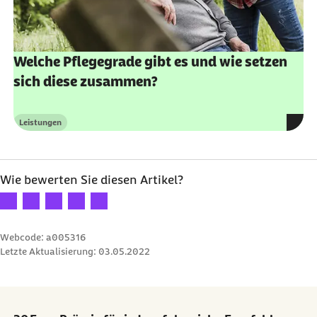
Welche Pflegegrade gibt es und wie setzen
sich diese zusammen?
Leistungen
Kategorie
Wie bewerten Sie diesen Artikel?
Ihre Bewertung: 1 Stern
Ihre Bewertung: 2 Sterne
Ihre Bewertung: 3 Sterne
Ihre Bewertung: 4 Sterne
Ihre Bewertung: 5 Sterne
Webcode: a005316
Letzte Aktualisierung:
03.05.2022