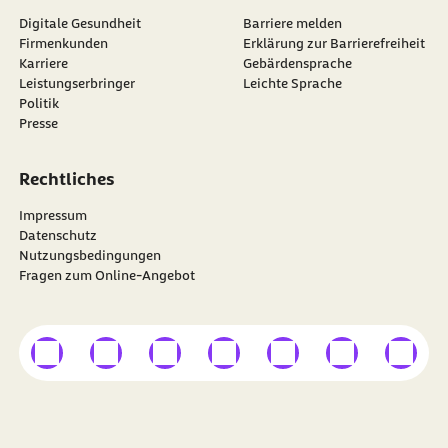
Digitale Gesundheit
Barriere melden
Firmenkunden
Erklärung zur Barrierefreiheit
Karriere
Gebärdensprache
Leistungserbringer
Leichte Sprache
Politik
Presse
Rechtliches
Impressum
Datenschutz
Nutzungsbedingungen
Fragen zum Online-Angebot
externer Link
externer Link
externer Link
externer Link
externer Link
externer Link
externer
Besuchen Sie die
BARMER
auf