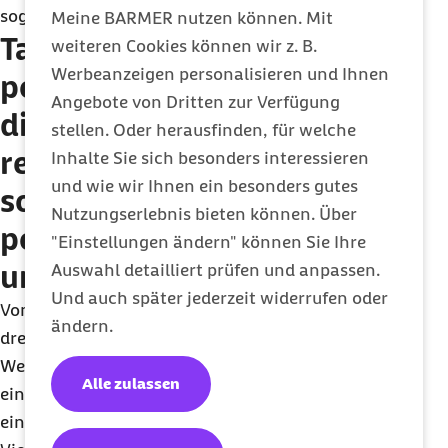
sogar Partner oder Partnerinnen.
Meine BARMER nutzen können. Mit
Tanzen hat nachweislich
weiteren Cookies können wir z. B.
Werbeanzeigen personalisieren und Ihnen
positive Auswirkungen auf
Angebote von Dritten zur Verfügung
die Gesundheit. Wie
stellen. Oder herausfinden, für welche
regelmäßig und wie lange
Inhalte Sie sich besonders interessieren
und wie wir Ihnen ein besonders gutes
sollte man für den
Nutzungserlebnis bieten können. Über
positiven Effekt auf Geist
"Einstellungen ändern" können Sie Ihre
und Körper Tanzen gehen?
Auswahl detailliert prüfen und anpassen.
Und auch später jederzeit widerrufen oder
Von Ärzten wird heute für gesunde Menschen
ändern.
dreimal pro Woche eine Stunde Sport empfohlen.
Wenn man zweimal pro Woche tanzen geht, wäre
Alle zulassen
eine Stunde Spazieren gehen oder Schwimmen
eine gute Ergänzung.