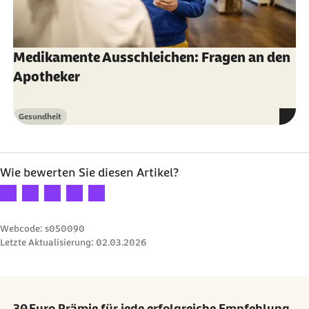
Medikamente Ausschleichen: Fragen an den
Apotheker
Gesundheit
Kategorie
Wie bewerten Sie diesen Artikel?
Ihre Bewertung: 1 Stern
Ihre Bewertung: 2 Sterne
Ihre Bewertung: 3 Sterne
Ihre Bewertung: 4 Sterne
Ihre Bewertung: 5 Sterne
Webcode: s050090
Letzte Aktualisierung:
02.03.2026
30 Euro Prämie für jede erfolgreiche Empfehlung