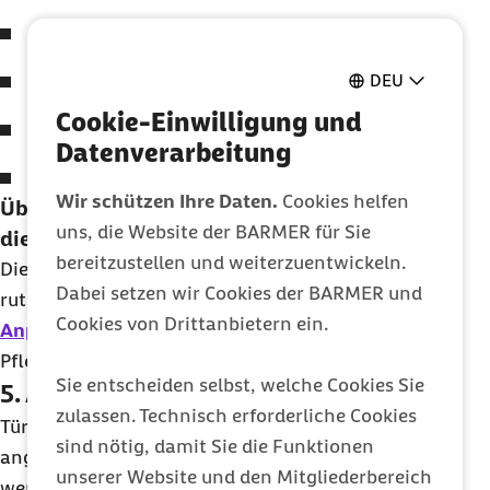
Fliesen mit hoher Rutschhemmungsklasse
Rutschfeste Natursteinfliesen
DEU
Cookie-Einwilligung und
Selbstklebender Antirutschbelag für das Bad
Datenverarbeitung
Selbstklebender Antirutschbelag für die Treppe
Wir schützen Ihre Daten.
Cookies helfen
Übernimmt die Krankenkasse die Kosten für
uns, die Website der BARMER für Sie
die Anpassung von Bodenbelägen?
bereitzustellen und weiterzuentwickeln.
Die Barmer kann die Kosten für einen
Dabei setzen wir Cookies der BARMER und
rutschhemmenden Bodenbelag im Rahmen der
Cookies von Drittanbietern ein.
Anpassung des Wohnraums
bei
Pflegebedürftigen übernehmen oder bezuschussen.
Sie entscheiden selbst, welche Cookies Sie
5. Anpassung Türanschläge
zulassen. Technisch erforderliche Cookies
Türanschläge sollten zum Beispiel im Bad so
sind nötig, damit Sie die Funktionen
angebracht sein, dass die Tür nach außen geöffnet
unserer Website und den Mitgliederbereich
werden kann. Im Notfall kann die Tür dann auch