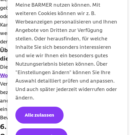
Meine BARMER nutzen können. Mit
geöffnet werden, wenn jemand nach einem Sturz
weiteren Cookies können wir z. B.
oder Kreislaufzusammenbruch hinter der Tür liegt.
Werbeanzeigen personalisieren und Ihnen
Kann der Türanschlag nicht nach außen versetzt
Angebote von Dritten zur Verfügung
werden, sind als Alternative auch Schiebetüren
stellen. Oder herausfinden, für welche
denkbar.
Inhalte Sie sich besonders interessieren
Übernimmt die Krankenkasse die Kosten für
und wie wir Ihnen ein besonders gutes
die Anpassung von Türanschlägen?
Nutzungserlebnis bieten können. Über
Die Barmer kann im Rahmen der
Anpassung des
"Einstellungen ändern" können Sie Ihre
Wohnraums
bei Pflegebedürftigen die
Auswahl detailliert prüfen und anpassen.
Veränderung des Türanschlags finanziell
Und auch später jederzeit widerrufen oder
bezuschussen. Voraussetzung hierfür ist unter
ändern.
anderem, dass sich dadurch der Zugang zu
einzelnen Wohnbereichen erleichtern oder die
Alle zulassen
Bewegungsfläche vergrößern lässt.
6. Das Wohnumfeld mit