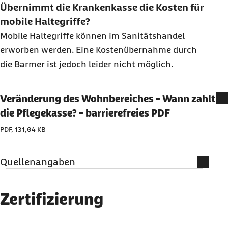
Übernimmt die Krankenkasse die Kosten für
mobile Haltegriffe?
Mobile Haltegriffe können im Sanitätshandel
erworben werden. Eine Kostenübernahme durch
die Barmer ist jedoch leider nicht möglich.
Veränderung des Wohnbereiches - Wann zahlt
die Pflegekasse? - barrierefreies PDF
PDF, 131,04 KB
Quellenangaben
Literatur
Zertifizierung
Elke Duscher: Praxistipps zur
Wohnraumgestaltung. Düsseldorf, 2011