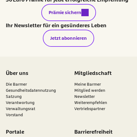
externer Link:
Prämie sichern
Ihr Newsletter für ein gesünderes Leben
Jetzt abonnieren
Über uns
Mitgliedschaft
Die Barmer
Meine Barmer
Gesundheitsdatennutzung
Mitglied werden
Satzung
Newsletter
externer Link:
Verantwortung
Weiterempfehlen
Verwaltungsrat
Vertriebspartner
Vorstand
Portale
Barrierefreiheit