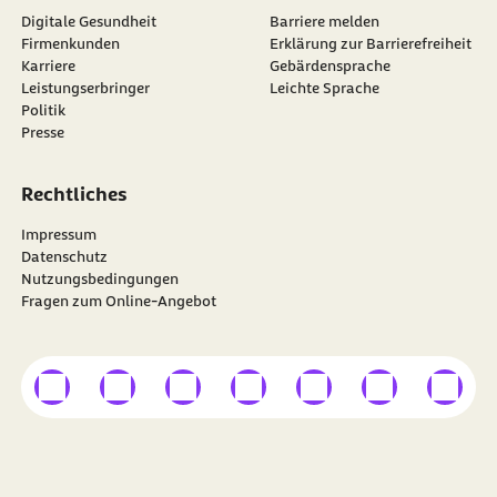
Digitale Gesundheit
Barriere melden
Firmenkunden
Erklärung zur Barrierefreiheit
Karriere
Gebärdensprache
Leistungserbringer
Leichte Sprache
Politik
Presse
Rechtliches
Impressum
Datenschutz
Nutzungsbedingungen
Fragen zum Online-Angebot
externer Link
externer Link
externer Link
externer Link
externer Link
externer Link
externer
Besuchen Sie die
BARMER
auf