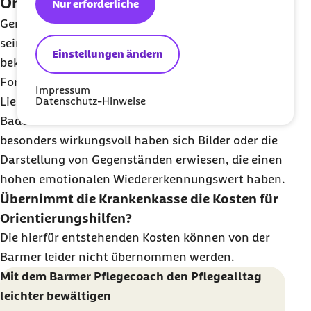
Orientierungshilfen verbessern
Nur erforderliche
Gerade für Menschen mit Demenz kann es hilfreich
sein, wenn Schränke oder Türen mit Schildern
Einstellungen ändern
beklebt werden, auf denen der Inhalt in einfacher
Form dargestellt ist. Dies kann ein Foto der
Impressum
Lieblingsschuhe auf dem Schuhschrank oder einer
Datenschutz-Hinweise
Badewanne auf der Badezimmertür sein. Als
besonders wirkungsvoll haben sich Bilder oder die
Darstellung von Gegenständen erwiesen, die einen
hohen emotionalen Wiedererkennungswert haben.
Übernimmt die Krankenkasse die Kosten für
Orientierungshilfen?
Die hierfür entstehenden Kosten können von der
Barmer leider nicht übernommen werden.
Mit dem Barmer Pflegecoach den Pflegealltag
leichter bewältigen