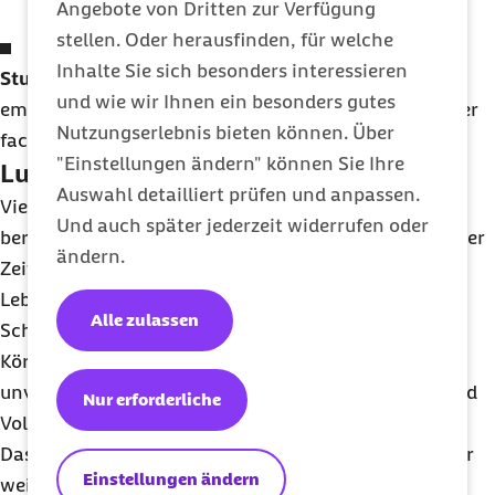
Angebote von Dritten zur Verfügung
stellen. Oder herausfinden, für welche
Wird oft von Schuldgefühlen begleitet
Inhalte Sie sich besonders interessieren
Studien belegen:
Intuitives Essen reduziert
und wie wir Ihnen ein besonders gutes
emotionales Essen deutlich. Auch
Überessen
, weniger
Nutzungserlebnis bieten können. Über
fachlich auch Überfressen genannt, wird seltener.
"Einstellungen ändern" können Sie Ihre
Lust auf Gesundes statt Naschereien
Auswahl detailliert prüfen und anpassen.
Viele Menschen, die beim Essen intuitiv vorgehen,
Und auch später jederzeit widerrufen oder
berichten von einer spannenden Beobachtung: Mit der
ändern.
Zeit verändert sich das Verlangen nach bestimmten
Lebensmitteln. Der Heißhunger auf Chips oder
Alle zulassen
Schokolade lässt nach. Stattdessen signalisiert der
Körper vermehrt den Wunsch nach frischen,
unverarbeiteten Lebensmitteln wie Obst, Gemüse und
Nur erforderliche
Vollkornprodukten.
Das passiert ganz von selbst, ohne Druck. Dein Körper
Einstellungen ändern
weiß erstaunlich gut, was ihm guttut.