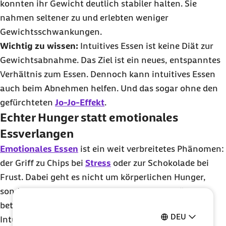
konnten ihr Gewicht deutlich stabiler halten. Sie
nahmen seltener zu und erlebten weniger
Gewichtsschwankungen.
Wichtig zu wissen:
Intuitives Essen ist keine Diät zur
Gewichtsabnahme. Das Ziel ist ein neues, entspanntes
Verhältnis zum Essen. Dennoch kann intuitives Essen
auch beim Abnehmen helfen. Und das sogar ohne den
gefürchteten
Jo-Jo-Effekt
.
Echter Hunger statt emotionales
Essverlangen
Emotionales Essen
ist ein weit verbreitetes Phänomen:
der Griff zu Chips bei
Stress
oder zur Schokolade bei
Frust. Dabei geht es nicht um körperlichen Hunger,
sondern um den Versuch, unangenehme Gefühle zu
betäuben.
DEU
Intuitives Essen setzt genau hier an. Es lehrt dich,