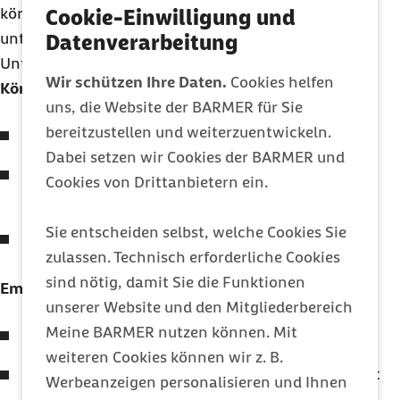
körperlichen Hunger von emotionalem Appetit zu
Cookie-Einwilligung und
unterscheiden. Diese Checkliste hilft dir, den
Datenverarbeitung
Unterschied zu erkennen.
Wir schützen Ihre Daten.
Cookies helfen
Körperlicher Hunger:
uns, die Website der BARMER für Sie
bereitzustellen und weiterzuentwickeln.
Entwickelt sich allmählich
Dabei setzen wir Cookies der BARMER und
Äußert sich durch Magenknurren, Müdigkeit,
Cookies von Drittanbietern ein.
Konzentrationsschwäche
Sie entscheiden selbst, welche Cookies Sie
Lässt sich mit vielen unterschiedlichen
zulassen. Technisch erforderliche Cookies
Lebensmitteln stillen
sind nötig, damit Sie die Funktionen
Emotionaler Appetit:
unserer Website und den Mitgliederbereich
Meine BARMER nutzen können. Mit
Kommt plötzlich
weiteren Cookies können wir z. B.
Verlangt nach bestimmten Lebensmitteln (meist
Werbeanzeigen personalisieren und Ihnen
süß, salzig oder fettig)