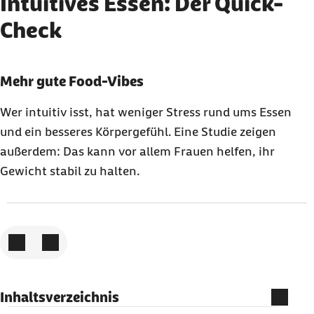
Intuitives Essen: Der Quick-
Check
Karussell mit 3 Elementen
Element 1 von 3
Mehr gute Food-Vibes
Wer intuitiv isst, hat weniger Stress rund ums Essen
und ein besseres Körpergefühl. Eine Studie zeigen
außerdem: Das kann vor allem Frauen helfen, ihr
Gewicht stabil zu halten.
Zum vorigen Element
Zum nächsten Element
Inhaltsverzeichnis