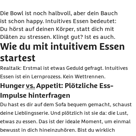
Wie du mit intuitivem Essen startest
Wie du von intuitivem Essen profitierst
Die
Bowl
ist noch halbvoll, aber dein Bauch
ist schon happy. Intuitives Essen bedeutet:
Was hinter intuitivem Essen steckt
Du hörst auf deinen Körper, statt dich mit
Wann du mit intuitivem Essen vorsichtig sein
Diäten zu stressen. Klingt gut? Ist es auch.
solltest
Wie du mit intuitivem Essen
Intuitiv essen: Die Fähigkeit steckt bereits in dir
startest
Häufige Fragen und Antworten zum Intuitiven
Essen
Realtalk: Erstmal ist etwas Geduld gefragt. Intuitives
Essen ist ein Lernprozess. Kein Wettrennen.
Hunger
vs.
Appetit: Plötzliche Ess-
Impulse hinterfragen
Du hast es dir auf dem Sofa bequem gemacht, schaust
deine Lieblingsserie. Und plötzlich ist sie da: die Lust,
etwas zu essen. Das ist der ideale Moment, um einmal
bewusst in dich hineinzuhören. Bist du wirklich