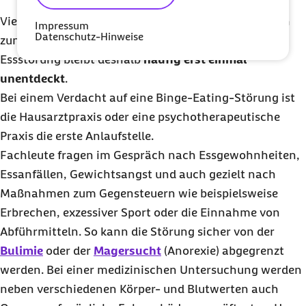
Viele Betroffene und auch Ärzte und Ärztinnen sehen
Impressum
Datenschutz-Hinweise
zunächst nur das Übergewicht als Baustelle. Die
Essstörung bleibt deshalb
häufig erst einmal
unentdeckt
.
Bei einem Verdacht auf eine
Binge-Eating
-Störung ist
die Hausarztpraxis oder eine psychotherapeutische
Praxis die erste Anlaufstelle.
Fachleute fragen im Gespräch nach Essgewohnheiten,
Essanfällen, Gewichtsangst und auch gezielt nach
Maßnahmen zum Gegensteuern wie beispielsweise
Erbrechen, exzessiver Sport oder die Einnahme von
Abführmitteln. So kann die Störung sicher von der
Bulimie
oder der
Magersucht
(Anorexie) abgegrenzt
werden. Bei einer medizinischen Untersuchung werden
neben verschiedenen Körper- und Blutwerten auch