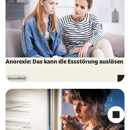
Bundesinstitut für Arzneimittel und
Medizinprodukte (Abruf vom 18.03.2026):
ICD-
10-GM Version 2025
Bundesinstitut für Öffentliche Gesundheit
(Abruf vom 18.03.2026):
Binge-Eating
-
Störung
Deutsche Gesellschaft für Ernährung e. V.
Anorexie: Das kann die Essstörung auslösen
(Abruf vom 18.03.2026):
Wie viel Energie
braucht der Mensch?
Gesundheit
Kategorie
Deutsche Gesellschaft für Psychosomatische
Medizin und Ärztliche Psychotherapie e. V.
(Abruf vom 18.03.2026):
S3-Leitlinie
Diagnostik und Behandlung der
Cha
Essstörungen