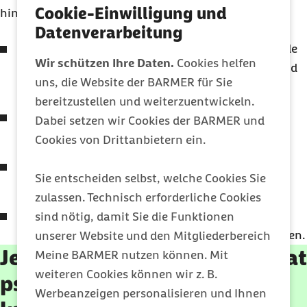
Cookie-Einwilligung und
hinterlassen:
Datenverarbeitung
Adipositas
: Das durch die Essanfälle entstehende
Wir schützen Ihre Daten.
Cookies helfen
Übergewicht belastet Herz, Kreislauf, Gelenke und
uns, die Website der BARMER für Sie
den Rücken.
bereitzustellen und weiterzuentwickeln.
Stoffwechsel
: Das Risiko für
Typ-2-Diabetes
,
Dabei setzen wir Cookies der BARMER und
Bluthochdruck
und einen
Herzinfarkt
steigt.
Cookies von Drittanbietern ein.
Verdauung
: Die übermäßigen Nahrungsmengen
Sie entscheiden selbst, welche Cookies Sie
verursachen häufig Magen-Darm-Probleme.
zulassen. Technisch erforderliche Cookies
Sterblichkeit
: Chronische Folgeerkrankungen
sind nötig, damit Sie die Funktionen
können die Lebenserwartung insgesamt verkürzen.
unserer Website und den Mitgliederbereich
Jemand in meinem Umfeld hat
Meine BARMER nutzen können. Mit
weiteren Cookies können wir z. B.
psychische Probleme – was
Werbeanzeigen personalisieren und Ihnen