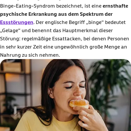
Fazit: Binge-Eating auf einen Blick
Binge-Eating
-Syndrom bezeichnet, ist eine
ernsthafte
Häufige Fragen und Antworten zu Binge-Eating
psychische Erkrankung
aus dem Spektrum der
Essstörungen
. Der englische Begriff „
binge
“ bedeutet
„Gelage“ und benennt das Hauptmerkmal dieser
Störung: regelmäßige Essattacken, bei denen Personen
in sehr kurzer Zeit eine ungewöhnlich große Menge an
Nahrung zu sich nehmen.