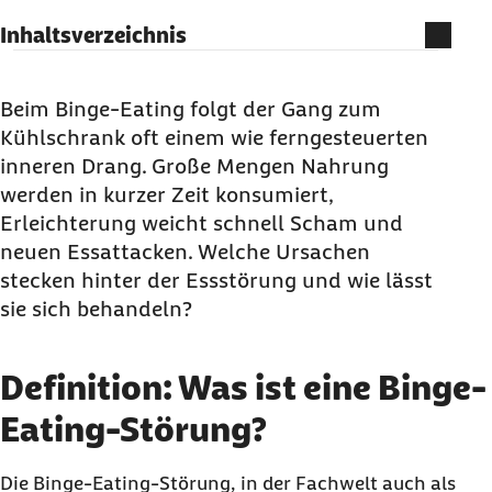
Inhaltsverzeichnis
Definition: Was ist eine Binge-Eating-Störung?
Symptome: Woran lässt sich das Binge-Eating-
Beim
Binge-Eating
folgt der Gang zum
Syndrom erkennen?
Kühlschrank oft einem wie ferngesteuerten
inneren Drang. Große Mengen Nahrung
Ursachen: Warum entsteht die Binge-Eating-
werden in kurzer Zeit konsumiert,
Störung?
Erleichterung weicht schnell Scham und
Verbreitung: Wie häufig ist Binge-Eating?
neuen Essattacken.
Welche Ursachen
Verlauf: Welche Folgen hat das
Binge-Eating
-
stecken hinter der Essstörung
und wie lässt
Syndrom?
sie sich behandeln?
Diagnose: Wie wird eine Binge-Eating-Störung
festgestellt?
Definition: Was ist eine Binge-
Therapie: Wie lässt sich Binge-Eating stoppen?
Eating-Störung?
Vorsorge: Wie kann Binge-Eating vorgebeugt
werden?
Die
Binge-Eating
-Störung, in der Fachwelt auch als