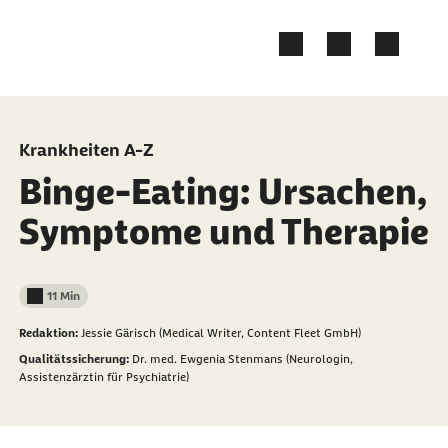
Zum Kontakt Knopf springen
Zum Seiteninhalt springen
Krankheiten A-Z
Binge-Eating: Ursachen,
Symptome und Therapie
11 Min
Lesedauer weniger als
Redaktion:
Jessie Gärisch (Medical Writer, Content Fleet GmbH)
Qualitätssicherung:
Dr. med. Ewgenia Stenmans (Neurologin,
Assistenzärztin für Psychiatrie)