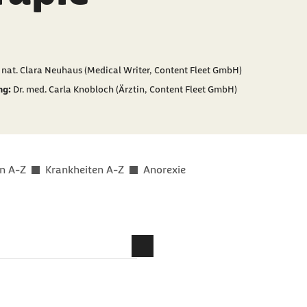
er als
r. nat. Clara Neuhaus (Medical Writer, Content Fleet GmbH)
ng:
Dr. med. Carla Knobloch (Ärztin, Content Fleet GmbH)
n A-Z
Krankheiten A-Z
Anorexie