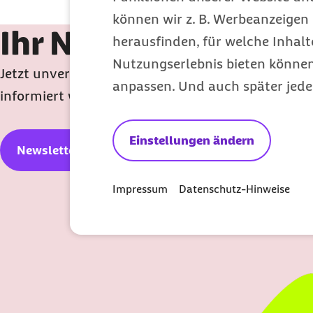
Magersucht ist eine ernsthafte Erkr
können wir z. B. Werbeanzeigen 
Ihr Newsletter für e
herausfinden, für welche Inhalt
Nutzungserlebnis bieten können.
Jetzt unverbindlich anmelden, monatlich Gesundh
anpassen. Und auch später jede
informiert werden.
Einstellungen ändern
Newsletter abonnieren
Impressum
Datenschutz-Hinweise