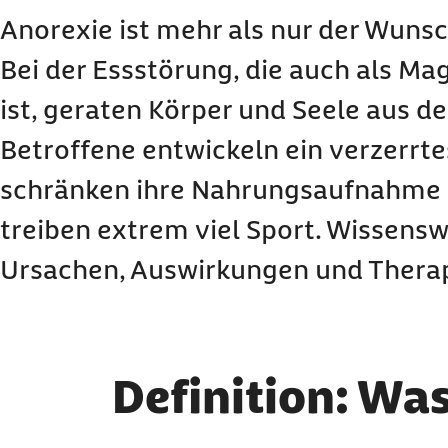
Ursachen & Risikofaktoren: Wie entsteht Anore
Anorexie ist mehr als nur der Wunsch
Häufigkeit: Wie verbreitet ist Anorexie?
Bei der Essstörung, die auch als M
Verlauf: Wie entwickelt sich Anorexie?
ist, geraten Körper und Seele aus d
Diagnose: Wie wird Magersucht festegestellt?
Betroffene entwickeln ein verzerrte
Therapie: Wie erfolgt die Behandlung bei Anore
Nachsorge: Wie erfolgt die Betreuung nach An
schränken ihre Nahrungsaufnahme d
Vorsorge: Wie lässt sich Anorexie vorbeugen?
treiben extrem viel Sport. Wissens
Fazit: Anorexie auf einen Blick
Ursachen, Auswirkungen und Therap
Häufige Fragen und Antworten zu Anorexia ne
Definition: Was