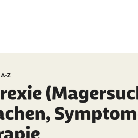
 A-Z
rexie (Magersuch
achen, Symptom
rapie