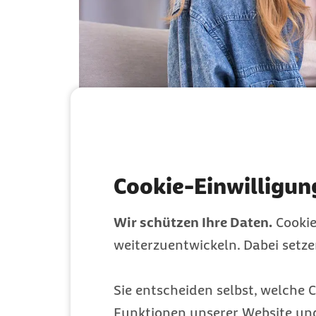
Cookie-Einwilligun
Wir schützen Ihre Daten.
Cookie
weiterzuentwickeln. Dabei setz
Anorexie ist oft mit geringem Selbstwert und sehr ho
Sie entscheiden selbst, welche C
Angst- oder Zwangsstörungen auf.
Wichtig zu wissen:
Funktionen unserer Website un