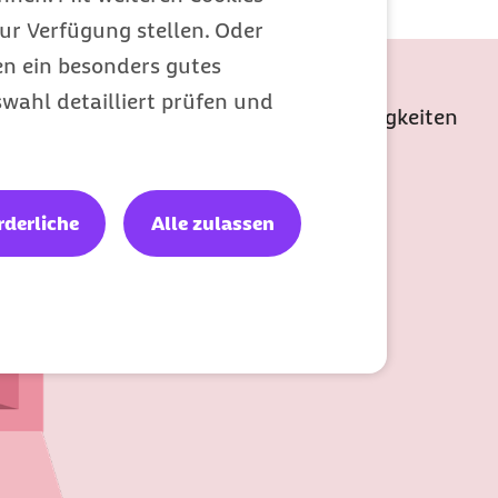
ung erfordert
.
ur Verfügung stellen. Oder
en ein besonders gutes
wahl detailliert prüfen und
er exklusive Barmer Services und Neuigkeiten
rderliche
Alle zulassen