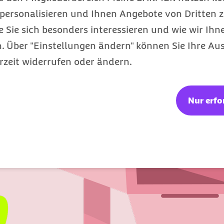
ankung, die umgehend eine professionelle Behandl
personalisieren und Ihnen Angebote von Dritten z
in gesünderes Leben
e Sie sich besonders interessieren und wie wir Ihn
 Über "Einstellungen ändern" können Sie Ihre Aus
eitsthemen mit wertvollen Tipps erhalten und üb
rzeit widerrufen oder ändern.
Nur erfo