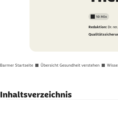
10 Min
Lesedauer wenig
Redaktion:
Dr. re
Qualitätssicheru
Sie befinden sich hier:
Barmer Startseite
Übersicht Gesundheit verstehen
Wisse
Inhaltsverzeichnis
Definition: Was ist Anorexie?
Symptome: Wie wird Anorexie erkannt?