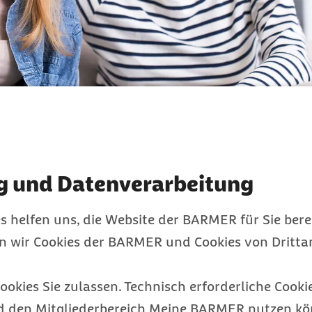
g und Datenverarbeitung
s helfen uns, die Website der BARMER für Sie bere
en wir Cookies der BARMER und Cookies von Drittan
hen eigenen Ansprüchen verbunden. Häufig treten zusätzlich psychische 
ookies Sie zulassen. Technisch erforderliche Cookie
d den Mitgliederbereich Meine BARMER nutzen kön