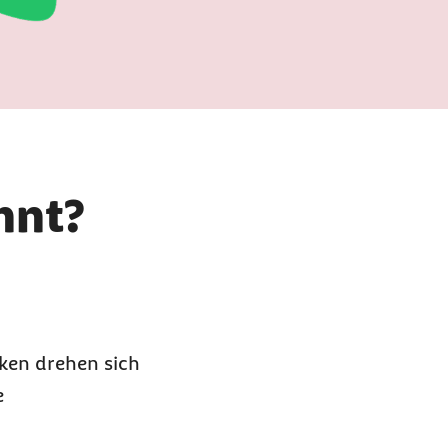
nnt?
nken drehen sich
e