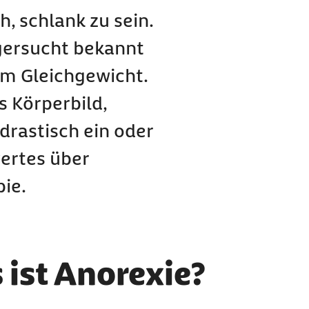
xie?
, schlank zu sein.
agersucht bekannt
em Gleichgewicht.
s Körperbild,
xie?
orexie?
rastisch ein oder
wertes über
ie.
rvosa
 ist Anorexie?