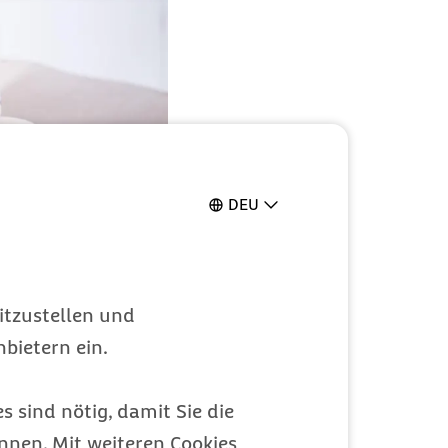
DEU
itzustellen und
bietern ein.
Probleme wie Depressionen,
s sind nötig, damit Sie die
nen. Mit weiteren Cookies