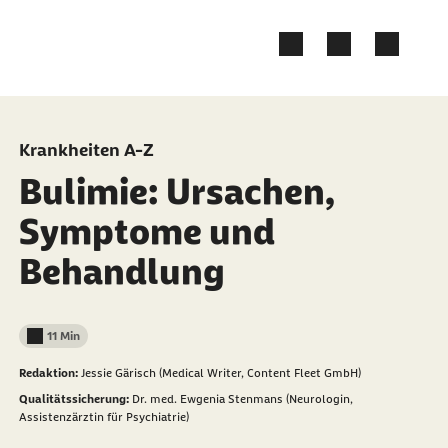
Zum Kontakt Knopf springen
Zum Seiteninhalt springen
Krankheiten A-Z
Bulimie: Ursachen,
Symptome und
Behandlung
11 Min
Lesedauer weniger als
Redaktion:
Jessie Gärisch (Medical Writer, Content Fleet GmbH)
Qualitätssicherung:
Dr. med. Ewgenia Stenmans (Neurologin,
Assistenzärztin für Psychiatrie)