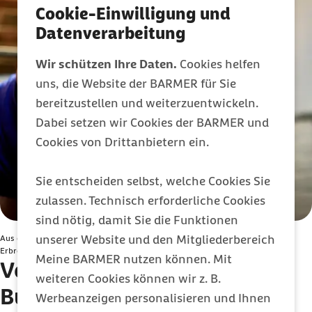
Cookie-Einwilligung und
Datenverarbeitung
Wir schützen Ihre Daten.
Cookies helfen
uns, die Website der BARMER für Sie
bereitzustellen und weiterzuentwickeln.
Dabei setzen wir Cookies der BARMER und
Cookies von Drittanbietern ein.
Sie entscheiden selbst, welche Cookies Sie
zulassen. Technisch erforderliche Cookies
sind nötig, damit Sie die Funktionen
unserer Website und den Mitgliederbereich
Aus einer Bulimie mit Essanfällen und kompensierenden Maßnahmen wie
Erbrechen oder Sport kann sich auch eine Magersucht entwickeln.
Meine BARMER nutzen können. Mit
Verlauf: Welche Folgen hat
weiteren Cookies können wir z. B.
Bulimie?
Werbeanzeigen personalisieren und Ihnen