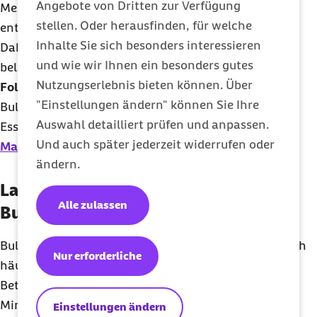
Angebote von Dritten zur Verfügung
Menschen, die keine professionelle Hilfe suchen,
stellen. Oder herausfinden, für welche
entwickeln meist eine
dauerhafte Form der Bulimie
.
Inhalte Sie sich besonders interessieren
Dabei werden die Symptome immer stärker und
und wie wir Ihnen ein besonders gutes
belastender, was auf lange Sicht
schwerwiegende
Nutzungserlebnis bieten können. Über
Folgen für Körper und Seele
haben kann. Aus der
"Einstellungen ändern" können Sie Ihre
Bulimia nervosa können sich auch andere
Auswahl detailliert prüfen und anpassen.
Essstörungen entwickeln, beispielsweise eine
Und auch später jederzeit widerrufen oder
Magersucht
.
ändern.
Langfristige körperliche Folgen von
Alle zulassen
Bulimie
Bulimie kann den Körper stark beeinträchtigen. Durch
Nur erforderliche
häufiges Erbrechen und Abführmittel verlieren
Betroffene viel Flüssigkeit und lebenswichtige
Mineralsalze (Elektrolyte). Dieser
Mangel kann den
Einstellungen ändern