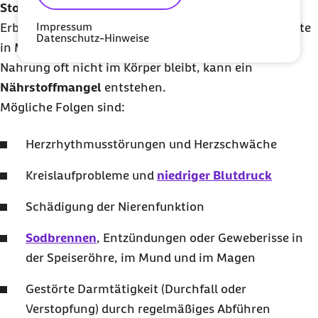
Stoffwechsel sehr belasten
. Auch greift die beim
Impressum
Erbrechen aufsteigende Magensäure die Schleimhäute
Datenschutz-Hinweise
in Mund und Speiseröhre sowie die Zähne an. Da die
Nahrung oft nicht im Körper bleibt, kann ein
Nährstoffmangel
entstehen.
Mögliche Folgen sind:
Herzrhythmusstörungen und Herzschwäche
Kreislaufprobleme und
niedriger Blutdruck
Schädigung der Nierenfunktion
Sodbrennen
, Entzündungen oder Geweberisse in
der Speiseröhre, im Mund und im Magen
Gestörte Darmtätigkeit (Durchfall oder
Verstopfung) durch regelmäßiges Abführen