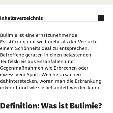
Inhaltsverzeichnis
Definition: Was ist Bulimie?
Symptome: Was weist auf Bulimie hin?
Bulimie ist eine ernstzunehmende
Essstörung und weit mehr als der Versuch,
Ursachen: Was löst Bulimie aus?
einem Schönheitsideal zu entsprechen.
Verbreitung: Wer ist am häufigsten betroffen?
Betroffene geraten in einen belastenden
Verlauf: Welche Folgen hat Bulimie?
Teufelskreis aus Essanfällen und
Diagnose: Wie lässt sich Bulimie feststellen?
Gegenmaßnahmen wie Erbrechen oder
exzessivem Sport. Welche Ursachen
Therapie: Wie lässt sich Bulimie behandeln?
dahinterstecken, woran man die Erkrankung
Vorsorge: Was beugt Bulimie vor?
erkennt und wie sie behandelt werden kann.
Fazit: Bulimie auf einen Blick
Häufige Fragen und Antworten zu Bulimie
Definition: Was ist Bulimie?