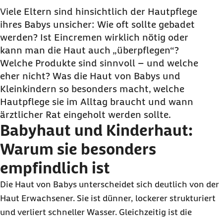
besonders empfindlich ist
Viele Eltern sind hinsichtlich der Hautpflege
ihres Babys unsicher: Wie oft sollte gebadet
Gesunde Haut bei Kindern: Wie sie im Alltag
werden? Ist Eincremen wirklich nötig oder
schonend gepflegt wird
kann man die Haut auch „überpflegen“?
Pflegeprodukte für Babys: Welche Inhaltsstoffe
Welche Produkte sind sinnvoll – und welche
problematisch sein können
eher nicht? Was die Haut von Babys und
Hautpflege von Babys: Was rund ums Jahr
Kleinkindern so besonders macht, welche
wichtig ist
Hautpflege sie im Alltag braucht und wann
Pflege bei Babys mit Hautproblemen: Wann
ärztlicher Rat eingeholt werden sollte.
Babyhaut und Kinderhaut:
ärztlicher Rat sinnvoll ist
Häufige Fragen und Antworten zur Hautpflege
Warum sie besonders
für Babys und Kleinkinder
empfindlich ist
Die Haut von Babys unterscheidet sich deutlich von der
Haut Erwachsener. Sie ist dünner, lockerer strukturiert
und verliert schneller Wasser. Gleichzeitig ist die