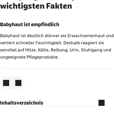
wichtigsten Fakten
Karussell mit 3 Elementen
Element 1 von 3
Babyhaut ist empfindlich
Babyhaut ist deutlich dünner als Erwachsenenhaut und
verliert schneller Feuchtigkeit. Deshalb reagiert sie
sensibel auf Hitze, Kälte, Reibung, Urin, Stuhlgang und
ungeeignete Pflegeprodukte.
Zum vorigen Element
Zum nächsten Element
Inhaltsverzeichnis
Babyhaut und Kinderhaut: Warum sie