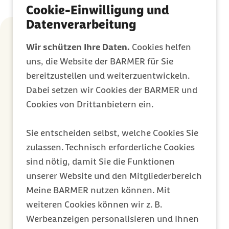
Cookie-Einwilligung und
Datenverarbeitung
Sind Feuchttücher für die Hautpflege
Wir schützen Ihre Daten.
Cookies helfen
bei Babys geeignet?
uns, die Website der BARMER für Sie
Feuchttücher können zwar eine praktische
bereitzustellen und weiterzuentwickeln.
Lösung für unterwegs oder für Situationen
Dabei setzen wir Cookies der BARMER und
sein, in denen Wasser und Waschlappen
Cookies von Drittanbietern ein.
nicht verfügbar sind. Für die tägliche Pflege
zu Hause ist allerdings lauwarmes Wasser
Sie entscheiden selbst, welche Cookies Sie
die bessere Wahl, weil Feuchttücher
zulassen. Technisch erforderliche Cookies
manchmal Inhaltsstoffe enthalten, die die
sind nötig, damit Sie die Funktionen
Haut reizen können. Feuchttücher können
unserer Website und den Mitgliederbereich
auch schon bei Neugeborenen für die
Meine BARMER nutzen können. Mit
Reinigung des Windelbereichs verwendet
weiteren Cookies können wir z. B.
werden. Bei der Wahl der Feuchttücher
Werbeanzeigen personalisieren und Ihnen