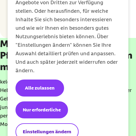
sollten Eltern darauf achten, dass sie keine
Angebote von Dritten zur Verfügung
Duftstoffe enthalten und die Tücher
stellen. Oder herausfinden, für welche
möglichst hautverträglich
Inhalte Sie sich besonders interessieren
zusammengesetzt sind.
und wie wir Ihnen ein besonders gutes
Nutzungserlebnis bieten können. Über
Mehr Sicherheit mit Baby:
"Einstellungen ändern" können Sie Ihre
Pflege- und Handling-Wissen
Auswahl detailliert prüfen und anpassen.
Und auch später jederzeit widerrufen oder
mit keleya
ändern.
keleya begleitet Sie mit dem Wissen erfahrener
Alle zulassen
Hebammen durch die besondere Zeit vor und nach der
Geburt. Mit On-demand-Video- und Audiokursen für
junge Väter und Mütter, individuellen Tipps und
Nur erforderliche
persönlicher Beratung. Für Barmer Mitglieder zwölf
Monate lang kostenlos.
Einstellungen ändern