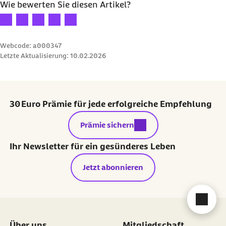
Wie bewerten Sie diesen Artikel?
Ihre Bewertung: 1 Stern
Ihre Bewertung: 2 Sterne
Ihre Bewertung: 3 Sterne
Ihre Bewertung: 4 Sterne
Ihre Bewertung: 5 Sterne
Webcode: a000347
Letzte Aktualisierung:
10.02.2026
30 Euro Prämie für jede erfolgreiche Empfehlung
externer Link:
Prämie sichern
Ihr Newsletter für ein gesünderes Leben
Jetzt abonnieren
Cha
Über uns
Mitgliedschaft