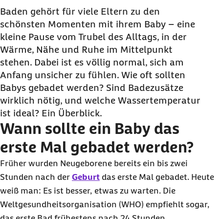
werden?
Baden gehört für viele Eltern zu den
schönsten Momenten mit ihrem Baby – eine
Was ist die optimale Wassertemperatur zum
kleine Pause vom Trubel des Alltags, in der
Baden von Babys?
Wärme, Nähe und Ruhe im Mittelpunkt
Wie oft und wie lange sollten Babys baden?
stehen. Dabei ist es völlig normal, sich am
Sind Badezusätze für Babys sinnvoll?
Anfang unsicher zu fühlen. Wie oft sollten
Wie wird ein Baby sicher gebadet und
Babys gebadet werden? Sind Badezusätze
gewaschen?
wirklich nötig, und welche Wassertemperatur
ist ideal? Ein Überblick.
Was tun, wenn das Baby nicht gern badet?
Wann sollte ein Baby das
Braucht ein Baby Badespielzeug ?
erste Mal gebadet werden?
Babys baden: Häufige Fragen und Antworten
Früher wurden Neugeborene bereits ein bis zwei
Stunden nach der
Geburt
das erste Mal gebadet. Heute
weiß man: Es ist besser, etwas zu warten. Die
Weltgesundheitsorganisation (WHO) empfiehlt sogar,
das erste Bad frühestens nach 24 Stunden