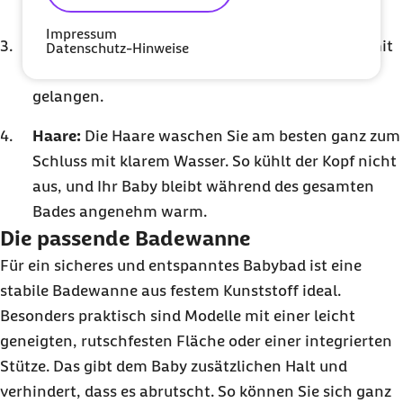
reinigen.
Impressum
Windelbereich:
Ganz zum Schluss reinigen, damit
Datenschutz-Hinweise
vermeiden Sie, dass Keime in andere Bereiche
gelangen.
Haare:
Die Haare waschen Sie am besten ganz zum
Schluss mit klarem Wasser. So kühlt der Kopf nicht
aus, und Ihr Baby bleibt während des gesamten
Bades angenehm warm.
Die passende Badewanne
Für ein sicheres und entspanntes Babybad ist eine
stabile Badewanne aus festem Kunststoff ideal.
Besonders praktisch sind Modelle mit einer leicht
geneigten, rutschfesten Fläche oder einer integrierten
Stütze. Das gibt dem Baby zusätzlichen Halt und
verhindert, dass es abrutscht. So können Sie sich ganz