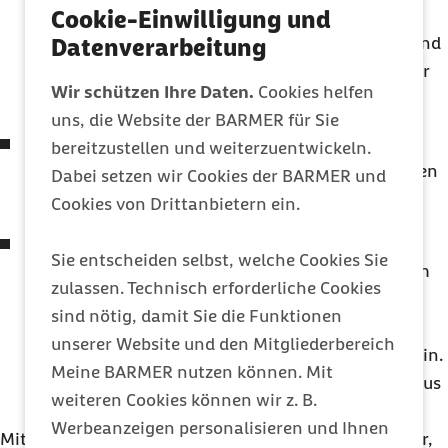
während Ihre Hand in der Höhe der Achselhöhle
Cookie-Einwilligung und
den Oberarm des Babys umfasst. Ihre andere Hand
Datenverarbeitung
hält den Po des Babys, während Sie es ins Wasser
Wir schützen Ihre Daten.
Cookies helfen
legen.
uns, die Website der BARMER für Sie
Auch in der Wanne liegt der Kopf Ihres Babys
bereitzustellen und weiterzuentwickeln.
weiterhin auf Ihrem Unterarm, Ihre Hand hält den
Dabei setzen wir Cookies der BARMER und
Oberarm weiterhin fest.
Cookies von Drittanbietern ein.
Baden in Bauchlage: Möchten Sie Ihr Baby in
Sie entscheiden selbst, welche Cookies Sie
Bauchlage baden, liegen Hals und Kinn auf Ihrem
zulassen. Technisch erforderliche Cookies
Unterarm außerhalb des Wassers, während die
sind nötig, damit Sie die Funktionen
Hand den Oberarm stabilisiert. Beim Umdrehen
unserer Website und den Mitgliederbereich
sollte ein sicherer Griff am Brustkorb möglich sein.
Meine BARMER nutzen können. Mit
Ist das nicht gewährleistet, wird das Baby kurz aus
weiteren Cookies können wir z. B.
dem Wasser gehoben.
Werbeanzeigen personalisieren und Ihnen
Mit zunehmendem Alter werden viele Babys lebhafter,