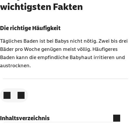
wichtigsten Fakten
Karussell mit 3 Elementen
Element 1 von 3
Die richtige Häufigkeit
Tägliches Baden ist bei Babys nicht nötig. Zwei bis drei
Bäder pro Woche genügen meist völlig. Häufigeres
Baden kann die empfindliche Babyhaut irritieren und
austrocknen.
Zum vorigen Element
Zum nächsten Element
Inhaltsverzeichnis
Wann sollte ein Baby das erste Mal gebadet