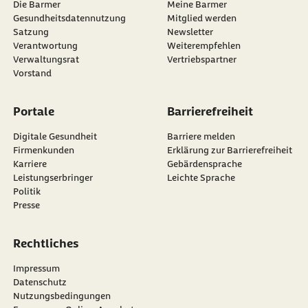
Die Barmer
Meine Barmer
Gesundheitsdatennutzung
Mitglied werden
Satzung
Newsletter
externer Link:
Verantwortung
Weiterempfehlen
Verwaltungsrat
Vertriebspartner
Vorstand
Portale
Barrierefreiheit
Digitale Gesundheit
Barriere melden
Firmenkunden
Erklärung zur Barrierefreiheit
Karriere
Gebärdensprache
Leistungserbringer
Leichte Sprache
Politik
Presse
Rechtliches
Impressum
Datenschutz
Nutzungsbedingungen