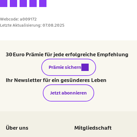
Ihre Bewertung: 1 Stern
Ihre Bewertung: 2 Sterne
Ihre Bewertung: 3 Sterne
Ihre Bewertung: 4 Sterne
Ihre Bewertung: 5 Sterne
Webcode: a009172
Letzte Aktualisierung:
07.08.2025
30 Euro Prämie für jede erfolgreiche Empfehlung
externer Link:
Prämie sichern
Ihr Newsletter für ein gesünderes Leben
Jetzt abonnieren
Über uns
Mitgliedschaft