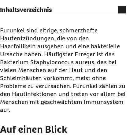
Inhaltsverzeichnis
Auf einen Blick
Was ist ein Furunkel?
Furunkel sind eitrige, schmerzhafte
Hautentzündungen, die von den
Symptome eines Furunkels
Haarfollikeln ausgehen und eine bakterielle
Ursachen und Risikofaktoren von Furunkeln
Ursache haben. Häufigster Erreger ist das
Diagnose von Furunkeln
Bakterium Staphylococcus aureus, das bei
Furunkel behandeln
vielen Menschen auf der Haut und den
Schleimhäuten vorkommt, meist ohne
Furunkeln vorbeugen
Probleme zu verursachen. Furunkel zählen zu
Hilfreiche Links
den Hautinfektionen und treten vor allem bei
Menschen mit geschwächtem Immunsystem
auf.
Auf einen Blick