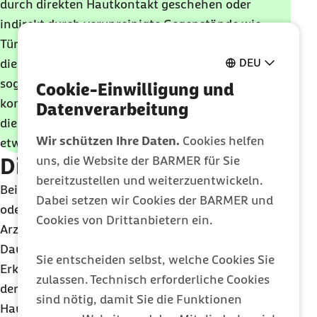
durch direkten Hautkontakt geschehen oder
indirekt durch verunreinigte Gegenstände wie
Türklinken oder Verbandsmaterial, an denen sich
DEU
die Bakterien abgesetzt haben – einer
sogenannten Schmierinfektion. Bei intakter Haut
Cookie-Einwilligung und
kommt es nicht unbedingt zu einer Infektion, da
Datenverarbeitung
die Bakterien in den Körper gelangen müssen,
Wir schützen Ihre Daten.
Cookies helfen
etwa über kleine Wunden.
uns, die Website der BARMER für Sie
Diagnose von Furunkeln
bereitzustellen und weiterzuentwickeln.
Bei dem Verdacht auf Furunkel erfragt die Ärztin
Dabei setzen wir Cookies der BARMER und
oder der Arzt zunächst im Rahmen des
Cookies von Drittanbietern ein.
Arztgesprächs (Anamnese) die Symptome, ihre
Dauer und eventuell zusammenhängende
Sie entscheiden selbst, welche Cookies Sie
Erkrankungen wie Diabetes. Die Medizinerin oder
zulassen. Technisch erforderliche Cookies
der Mediziner untersucht dann die betroffenen
sind nötig, damit Sie die Funktionen
Hautregionen klinisch durch Betrachten und