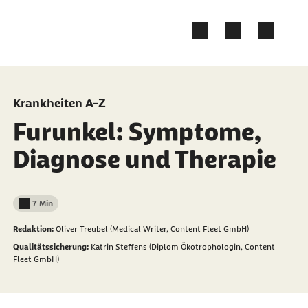
Zum Kontakt Knopf springen
Zum Seiteninhalt springen
Krankheiten A-Z
Furunkel: Symptome,
Diagnose und Therapie
7 Min
Lesedauer weniger als
Redaktion:
Oliver Treubel (Medical Writer, Content Fleet GmbH)
Qualitätssicherung:
Katrin Steffens (Diplom Ökotrophologin, Content
Fleet GmbH)