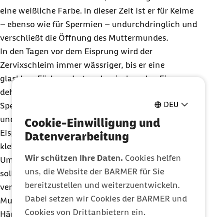
eine weißliche Farbe. In dieser Zeit ist er für Keime
– ebenso wie für Spermien – undurchdringlich und
verschließt die Öffnung des Muttermundes.
In den Tagen vor dem Eisprung wird der
Zervixschleim immer wässriger, bis er eine
glasklare Färbung hat und zwischen den Fingern
dehnbar ist. Dadurch wird der Weg für die
DEU
Spermien durch den Muttermund zur Gebärmutter
und den Eileitern leichter passierbar. Nach dem
Cookie-Einwilligung und
Eisprung wird der Schleim wieder fester und
Datenverarbeitung
klebriger und in seiner Farbe milchig-trüb.
Wir schützen Ihre Daten.
Cookies helfen
Um den Zervixschleim genau zu begutachten,
uns, die Website der BARMER für Sie
sollten Sie nicht den Schleim am Scheideneingang
bereitzustellen und weiterzuentwickeln.
verwenden, sondern Schleim direkt vom
Dabei setzen wir Cookies der BARMER und
Muttermund. Waschen Sie sich dazu gründlich die
Cookies von Drittanbietern ein.
Hände und entnehmen Sie den Schleim mit zwei