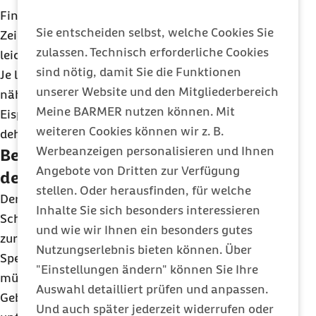
Fingern. Ziehen Sie ihn dann vorsichtig zwischen
Sie entscheiden selbst, welche Cookies Sie
Zeigefinger und Daumen auseinander. Lässt er sich
zulassen. Technisch erforderliche Cookies
leicht zu einem Faden ziehen, gilt er als „spinnbar“.
sind nötig, damit Sie die Funktionen
Je länger der spinnbare Schleimfaden ist, umso
unserer Website und den Mitgliederbereich
näher steht der Eisprung bevor. Am Tag des
Meine BARMER nutzen können. Mit
Eisprungs ist der Zervixschleim bis zur Fingerlänge
weiteren Cookies können wir z. B.
dehnbar.
Werbeanzeigen personalisieren und Ihnen
Beobachtung des Muttermundes und
Angebote von Dritten zur Verfügung
des Gebärmutterhalses
stellen. Oder herausfinden, für welche
Der äußere Muttermund befindet sich zwischen
Inhalte Sie sich besonders interessieren
Scheide und Gebärmutter; er ist sozusagen die Tür
und wie wir Ihnen ein besonders gutes
zur Gebärmutter und ein wichtiges Hindernis, das
Nutzungserlebnis bieten können. Über
Spermien auf dem Weg zur Eizelle passieren
"Einstellungen ändern" können Sie Ihre
müssen. Hinter dem Muttermund befindet sich der
Auswahl detailliert prüfen und anpassen.
Gebärmutterhals. Der Gebärmutterhals bildet den
Und auch später jederzeit widerrufen oder