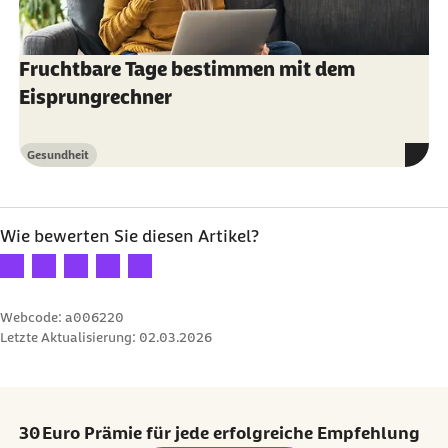
Fruchtbare Tage bestimmen mit dem
Eisprungrechner
Gesundheit
Kategorie
Wie bewerten Sie diesen Artikel?
Ihre Bewertung: 1 Stern
Ihre Bewertung: 2 Sterne
Ihre Bewertung: 3 Sterne
Ihre Bewertung: 4 Sterne
Ihre Bewertung: 5 Sterne
Webcode: a006220
Letzte Aktualisierung:
02.03.2026
30 Euro Prämie für jede erfolgreiche Empfehlung