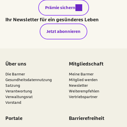
externer Link:
Prämie sichern
Ihr Newsletter für ein gesünderes Leben
Jetzt abonnieren
Über uns
Mitgliedschaft
Die Barmer
Meine Barmer
Gesundheitsdatennutzung
Mitglied werden
Satzung
Newsletter
externer Link:
Verantwortung
Weiterempfehlen
Verwaltungsrat
Vertriebspartner
Vorstand
Portale
Barrierefreiheit