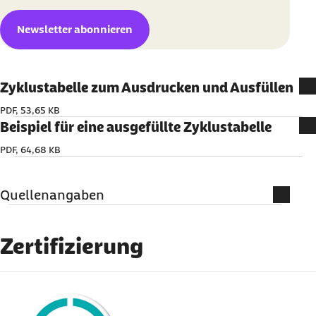
Newsletter abonnieren
Zyklustabelle zum Ausdrucken und Ausfüllen
PDF, 53,65 KB
Beispiel für eine ausgefüllte Zyklustabelle
PDF, 64,68 KB
Quellenangaben
Literatur und weiterführende
Informationen
Zertifizierung
Bundeszentrale für gesundheitliche
externer Link:
Aufklärung (Abruf 20.07.2020):