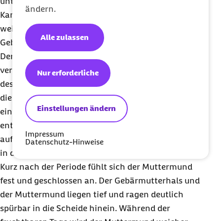
untersten Teil der Gebärmutter und ist wie ein
ändern.
Kanal geformt. Hinter dem inneren Muttermund
weitet sich die Gebärmutter zum sogenannten
Alle zulassen
Gebärmutterkörper.
Der Gebärmutterhals und der äußere Muttermund
verändern ihre Position und Festigkeit im Verlauf
Nur erforderliche
des Zyklus. Durch tägliches Tasten können Sie
diese Veränderungen erspüren. Führen Sie dazu
Einstellungen ändern
einen Finger an der vorderen Scheidenwand
entlang in den Körper. So stoßen Sie automatisch
Impressum
auf eine rundliche Struktur mit einer Art Grübchen
Datenschutz-Hinweise
in der Mitte.
Kurz nach der Periode fühlt sich der Muttermund
fest und geschlossen an. Der Gebärmutterhals und
der Muttermund liegen tief und ragen deutlich
spürbar in die Scheide hinein. Während der