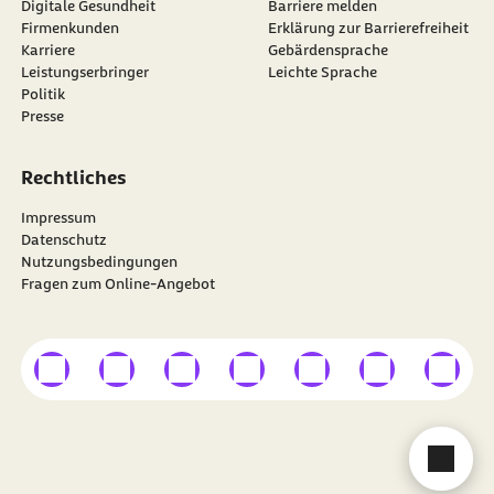
Digitale Gesundheit
Barriere melden
Firmenkunden
Erklärung zur Barrierefreiheit
Karriere
Gebärdensprache
Leistungserbringer
Leichte Sprache
Politik
Presse
Rechtliches
Impressum
Datenschutz
Nutzungsbedingungen
Fragen zum Online-Angebot
externer Link
externer Link
externer Link
externer Link
externer Link
externer Link
externer
Besuchen Sie die
BARMER
auf
Cha