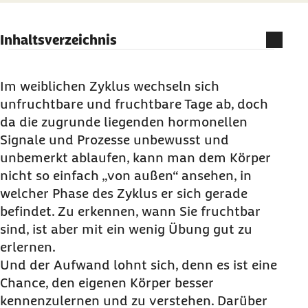
Inhaltsverzeichnis
Wann sind die fruchtbaren Tage?
Wie sich die fruchtbaren Tage messen lassen
Im weiblichen Zyklus wechseln sich
unfruchtbare und fruchtbare Tage ab, doch
Dokumentation der Beobachtungen
da die zugrunde liegenden hormonellen
Digitale Helfer: Kinderwunsch-
App
und
Signale und Prozesse unbewusst und
Zykluscomputer
unbemerkt ablaufen, kann man dem Körper
nicht so einfach „von außen“ ansehen, in
welcher Phase des Zyklus er sich gerade
befindet. Zu erkennen, wann Sie fruchtbar
sind, ist aber mit ein wenig Übung gut zu
erlernen.
Und der Aufwand lohnt sich, denn es ist eine
Chance, den eigenen Körper besser
kennenzulernen und zu verstehen. Darüber