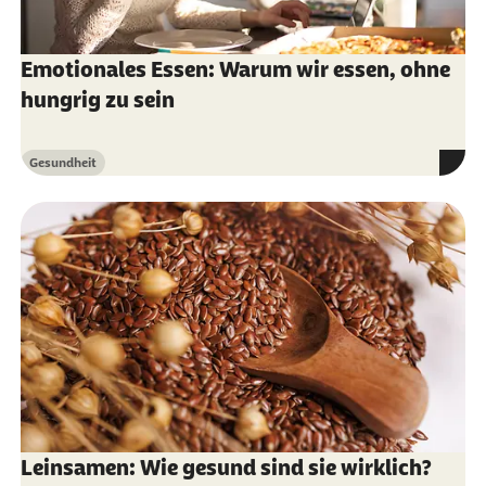
15.10.2025):
Kohlenhydrate – Power für den
Körper
Emotionales Essen: Warum wir essen, ohne
Center for Nutrition Studies (Abruf vom
hungrig zu sein
15.10.2025):
The Carnivore Diet: What Does
the Evidence Say?
Gesundheit
Kategorie
Deutsche Gesellschaft für Ernährung (Abruf
vom 15.10.2025):
Ausgewählte Fragen und
Antworten zu Ballaststoffen
Deutsche Gesellschaft für Ernährung (Abruf
vom 15.10.2025):
Ballaststoffe in der
Ernährung senken das Sterberisiko
Deutsche Gesellschaft für Ernährung (Abruf
vom 15.10.2025):
Diäten und Fasten
Leinsamen: Wie gesund sind sie wirklich?