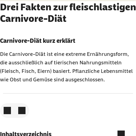
Drei Fakten zur fleischlastigen
Carnivore-Diät
Karussell mit 3 Elementen
Element 1 von 3
Carnivore-Diät kurz erklärt
Die Carnivore-Diät ist eine extreme Ernährungsform,
die ausschließlich auf tierischen Nahrungsmitteln
(Fleisch, Fisch, Eiern) basiert. Pflanzliche Lebensmittel
wie Obst und Gemüse sind ausgeschlossen.
Zum vorigen Element
Zum nächsten Element
Inhaltsverzeichnis