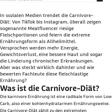
Was ist die Carnivore-Diät?
Hilft die Carnivore-Diät beim Abnehmen?
In sozialen Medien trendet die Carnivore-
Diät: Von TikTok bis Instagram, überall zeigen
Bringt die Carnivore-Diät ein Plus an Energie im
sogenannte Meatfluencer riesige
Alltag?
Fleischportionen und feiern die extreme
Verbessert die Carnivore-Ernährung die Haut?
Ernährungsform als Allheilmittel.
Höherer Fleischkonsum, weniger
Versprochen werden mehr Energie,
Gelenkschmerzen?
Gewichtsverlust, eine bessere Haut und sogar
die Linderung chronischer Erkrankungen.
Welche Risiken entstehen durch hohen Fleisch-
Aber was steckt wirklich dahinter und wie
und Fettkonsum?
bewerten Fachleute diese fleischlastige
Welche Folgen hat der Verzicht auf pflanzliche
Ernährung?
Lebensmittel?
Was ist die Carnivore-Diät?
Quiz: Testen Sie Ihr Wissen über die Carnivore-
Die karnivore Ernährung ist eine radikale Form von
Low
Diät
Carb
, also einer kohlenhydratarmen Ernährungsweise.
Für welche Menschen birgt die Carnivore-Diät
Die Carnivore-Diät zählt zu den extremsten