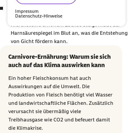
Entstehung von Nierensteinen und Gicht:
Eine
Impressum
Datenschutz-Hinweise
sehr eiweißreiche Kost kann das Risiko für
Nierensteine erhöhen. Ebenso steigt meist der
Harnsäurespiegel im Blut an, was die Entstehung
von Gicht fördern kann.
Carnivore-Ernährung: Warum sie sich
auch auf das Klima auswirken kann
Ein hoher Fleischkonsum hat auch
Auswirkungen auf die Umwelt. Die
Produktion von Fleisch benötigt viel Wasser
und landwirtschaftliche Flächen. Zusätzlich
verursacht sie übermäßig viele
Treibhausgase wie CO2 und befeuert damit
die Klimakrise.