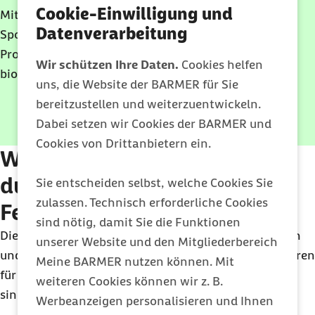
Cookie-Einwilligung und
Mit dem E-Book der renommierten
Datenverarbeitung
Sportwissenschaftler Dr. Dr. Michael Despeghel und
Prof. Dr. Karsten Krüger erfahren Sie, wie Sie Ihr
Wir schützen Ihre Daten.
Cookies helfen
biologisches Alter positiv beeinflussen können.
uns, die Website der BARMER für Sie
bereitzustellen und weiterzuentwickeln.
Dabei setzen wir Cookies der BARMER und
E-Book herunterladen
Cookies von Drittanbietern ein.
Welche Risiken entstehen
durch hohen Fleisch- und
Sie entscheiden selbst, welche Cookies Sie
zulassen. Technisch erforderliche Cookies
Fettkonsum?
sind nötig, damit Sie die Funktionen
Die Carnivore-Diät setzt auf große Mengen an Fleisch
unserer Website und den Mitgliederbereich
und damit auch an tierischen Fetten, die Risikofaktoren
Meine BARMER nutzen können. Mit
für die Entstehung von verschiedenen Erkrankungen
weiteren Cookies können wir z. B.
sind.
Werbeanzeigen personalisieren und Ihnen