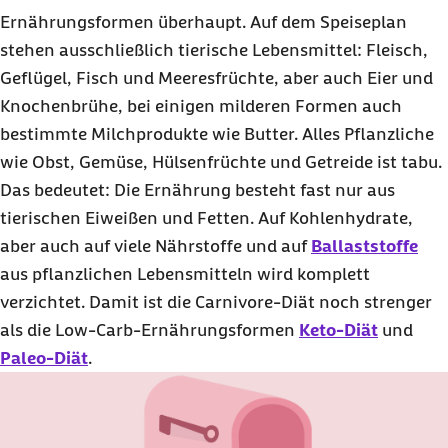
ein besonders hohes Risiko?
Ernährungsformen überhaupt. Auf dem Speiseplan
Fazit: Ist die Carnivore-Diät empfehlenswert?
stehen ausschließlich tierische Lebensmittel: Fleisch,
Häufige Fragen und Antworten zur Carnivore-
Geflügel, Fisch und Meeresfrüchte, aber auch Eier und
Diät
Knochenbrühe, bei einigen milderen Formen auch
bestimmte Milchprodukte wie Butter. Alles Pflanzliche
wie Obst, Gemüse, Hülsenfrüchte und Getreide ist tabu.
Das bedeutet: Die Ernährung besteht fast nur aus
tierischen Eiweißen und Fetten. Auf Kohlenhydrate,
aber auch auf viele Nährstoffe und auf
Ballaststoffe
aus pflanzlichen Lebensmitteln wird komplett
verzichtet. Damit ist die Carnivore-Diät noch strenger
als die
Low-Carb
-Ernährungsformen
Keto-Diät
und
Paleo-Diät
.