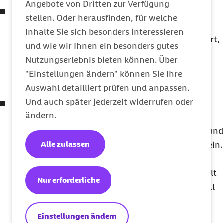
Angebote von Dritten zur Verfügung
Herz-Kreislauf-Erkrankungen:
Gesättigte
stellen. Oder herausfinden, für welche
Fettsäuren und Cholesterin aus tierischen
Inhalte Sie sich besonders interessieren
Lebensmitteln erhöhen den LDL-Cholesterin-Wert,
und wie wir Ihnen ein besonders gutes
also den Wert des „schlechten Cholesterins“ im
Nutzungserlebnis bieten können. Über
Blut. Damit gelten sie als Risikofaktor für
"Einstellungen ändern" können Sie Ihre
Herzinfarkte und Schlaganfälle.
Auswahl detailliert prüfen und anpassen.
Und auch später jederzeit widerrufen oder
Erhöhtes Krebsrisiko:
Die
ändern.
Weltgesundheitsorganisation (WHO) stuft
verarbeitete Fleischprodukte als krebserregend und
Alle zulassen
rotes Fleisch als wahrscheinlich krebserregend ein.
Besonders das Risiko für Darmkrebs steigt mit
zunehmendem Fleischkonsum. Die DGE empfiehlt
Nur erforderliche
deshalb und aus ökologischen Gründen, maximal
300 Gramm Fleisch und Wurst pro Woche zu
verzehren.
Einstellungen ändern