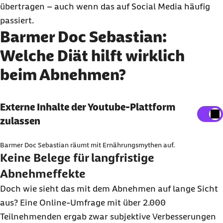
übertragen – auch wenn das auf Social Media häufig
passiert.
Barmer Doc Sebastian:
Welche Diät hilft wirklich
beim Abnehmen?
Externe Inhalte der Youtube-Plattform
Externe Inhalte der Youtube-Plattform
anzeigen
zulassen
Sie können an dieser Stelle einstellen, alle externe
Barmer Doc Sebastian räumt mit Ernährungsmythen auf.
Inhalte auf der Website anzeigen zu lassen.
Keine Belege für langfristige
Ich bin damit einverstanden, dass personenbezogene
Abnehmeffekte
Daten an Drittplattform übermittelt werden. Mehr dazu
Doch wie sieht das mit dem Abnehmen auf lange Sicht
in unserer
Datenschutzerklärung
.
aus? Eine Online-Umfrage mit über 2.000
Teilnehmenden ergab zwar subjektive Verbesserungen