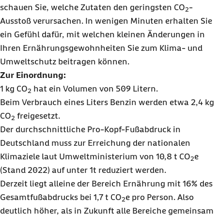
schauen Sie, welche Zutaten den geringsten CO
-
2
Ausstoß verursachen. In wenigen Minuten erhalten Sie
ein Gefühl dafür, mit welchen kleinen Änderungen in
Ihren Ernährungsgewohnheiten Sie zum Klima- und
Umweltschutz beitragen können.
Zur Einordnung:
1 kg CO
hat ein Volumen von 509 Litern.
2
Beim Verbrauch eines Liters Benzin werden etwa 2,4 kg
CO
freigesetzt.
2
Der durchschnittliche Pro-Kopf-Fußabdruck in
Deutschland muss zur Erreichung der nationalen
Klimaziele laut Umweltministerium von 10,8 t CO
e
2
(Stand 2022) auf unter 1t reduziert werden.
Derzeit liegt alleine der Bereich Ernährung mit 16% des
Gesamtfußabdrucks bei 1,7 t CO
e pro Person. Also
2
deutlich höher, als in Zukunft alle Bereiche gemeinsam