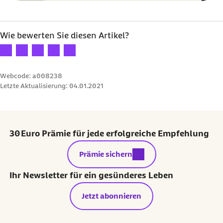
Wie bewerten Sie diesen Artikel?
Ihre Bewertung: 1 Stern
Ihre Bewertung: 2 Sterne
Ihre Bewertung: 3 Sterne
Ihre Bewertung: 4 Sterne
Ihre Bewertung: 5 Sterne
Webcode: a008238
Letzte Aktualisierung:
04.01.2021
30 Euro Prämie für jede erfolgreiche Empfehlung
externer Link:
Prämie sichern
Ihr Newsletter für ein gesünderes Leben
Jetzt abonnieren