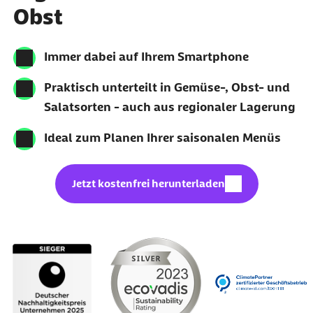
Obst
Immer dabei auf Ihrem Smartphone
Praktisch unterteilt in Gemüse-, Obst- und
Salatsorten - auch aus regionaler Lagerung
Ideal zum Planen Ihrer saisonalen Menüs
Download (PDF, 712,1 KB):
Jetzt kostenfrei herunterladen
Karussell mit 4 Elementen
Element 1 von 4
Element 2 von 4
Element 3 von 4
externer Li
Ausgezeichnete Nachhaltigkeit:
https://cl