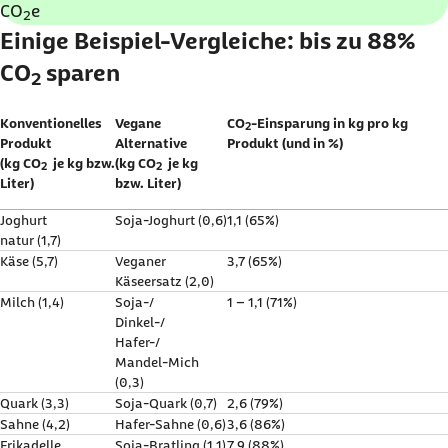
CO
e
2
Einige Beispiel-Vergleiche: bis zu 88%
CO
sparen
2
Konventionelles
Vegane
CO
-Einsparung in kg pro kg
2
Produkt
Alternative
Produkt (und in %)
(kg CO
je kg bzw.
(kg CO
je kg
2
2
Liter)
bzw. Liter)
Joghurt
Soja-Joghurt (0,6)
1,1 (65%)
natur (1,7)
Käse (5,7)
Veganer
3,7 (65%)
Käseersatz (2,0)
Milch (1,4)
Soja-/
1 – 1,1 (71%)
Dinkel-/
Hafer-/
Mandel-Mich
(0,3)
Quark (3,3)
Soja-Quark (0,7)
2,6 (79%)
Sahne (4,2)
Hafer-Sahne (0,6)
3,6 (86%)
Frikadelle
Soja-Bratling (1,1)
7,9 (88%)