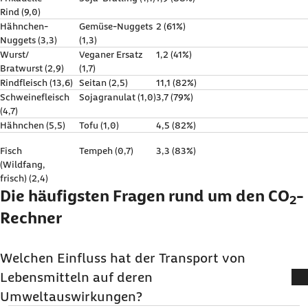
Rind (9,0)
Hähnchen-
Gemüse-Nuggets
2 (61%)
Nuggets (3,3)
(1,3)
Wurst/
Veganer Ersatz
1,2 (41%)
Bratwurst (2,9)
(1,7)
Rindfleisch (13,6)
Seitan (2,5)
11,1 (82%)
Schweinefleisch
Sojagranulat (1,0)
3,7 (79%)
(4,7)
Hähnchen (5,5)
Tofu (1,0)
4,5 (82%)
Fisch
Tempeh (0,7)
3,3 (83%)
(Wildfang,
frisch) (2,4)
Die häufigsten Fragen rund um den CO
-
2
Rechner
Welchen Einfluss hat der Transport von
Lebensmitteln auf deren
Umweltauswirkungen?