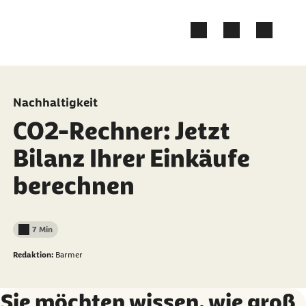
Zum Kontakt Knopf springen
Zum Seiteninhalt springen
Nachhaltigkeit
CO2-Rechner: Jetzt
Bilanz Ihrer Einkäufe
berechnen
7 Min
Lesedauer weniger als
Redaktion:
Barmer
Sie möchten wissen, wie groß