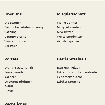
Über uns
Mitgliedschaft
Die Barmer
Meine Barmer
Gesundheitsdatennutzung
Mitglied werden
Satzung
Newsletter
externer Link:
Verantwortung
Weiterempfehlen
Verwaltungsrat
Vertriebspartner
Vorstand
Portale
Barrierefreiheit
Digitale Gesundheit
Barriere melden
Firmenkunden
Erklärung zur Barrierefreiheit
Karriere
Gebärdensprache
Leistungserbringer
Leichte Sprache
Politik
Presse
Rechtliches