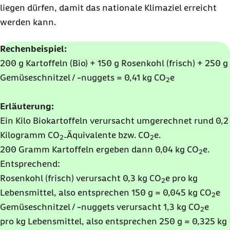
liegen dürfen, damit das nationale Klimaziel erreicht
werden kann.
Rechenbeispiel:
200 g Kartoffeln (Bio) + 150 g Rosenkohl (frisch) + 250 g
Gemüseschnitzel / -nuggets = 0,41 kg CO
e
2
Erläuterung:
Ein Kilo Biokartoffeln verursacht umgerechnet rund 0,2
Kilogramm CO
Äquivalente bzw. CO
e.
2-
2
200 Gramm Kartoffeln ergeben dann 0,04 kg CO
e.
2
Entsprechend:
Rosenkohl (frisch) verursacht 0,3 kg CO
e pro kg
2
Lebensmittel, also entsprechen 150 g = 0,045 kg CO
e
2
Gemüseschnitzel / -nuggets verursacht 1,3 kg CO
e
2
pro kg Lebensmittel, also entsprechen 250 g = 0,325 kg