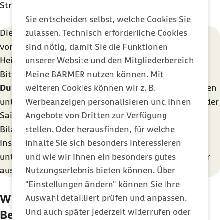
verkleinert seinen CO
-Fußabdruck deutlich.
Strategien für Eltern und Jugendliche.
2
überprüfen: Sehen, Riechen und Schmecken – vertrauen Sie den eigenen
Wer weiterhin zur Kuhmilch greifen möchte, sollte diese am besten von
Sie entscheiden selbst, welche Cookies Sie
Sinnen! Auch beim Kühlen, Kochen und Abwaschen entstehen
Weidekühen, bevorzugt aus biologischer Haltung beziehen. Denn
Emissionen. Nutzen Sie deshalb das Ökoprogramm der Spülmaschine
zulassen. Technisch erforderliche Cookies
Die CO
-Werte in den Formeln des Rechners wurden
Weidekühen muss das Gras zum Fressen nicht extra bereitgestellt
2
und tauen Sie vereiste Gefrierfächer und -schränke regelmäßig ab. Beim
werden, wodurch die Produktion und der Transport des Futtermittels
sind nötig, damit Sie die Funktionen
vom ifeu-Institut für Energie- und Umweltforschung
Neukauf sollten Sie darauf achten, energieeffiziente und nicht zu große
wegfallen und die Umwelt geschont wird.
Geräte zu wählen.
unserer Website und den Mitgliederbereich
Heidelberg berechnet (ifeu, Heidelberg, 2020).
Meine BARMER nutzen können. Mit
Bitte beachten Sie, dass alle Angaben auf
weiteren Cookies können wir z. B.
Durchschnittswerten
basieren. Einzelne Werte können
Werbeanzeigen personalisieren und Ihnen
unter anderen
Rahmenbedingungen
wie Herkunft oder
Angebote von Dritten zur Verfügung
Saison einen entscheidenden Einfluss auf die CO
-
2
stellen. Oder herausfinden, für welche
Bilanz haben.
Inhalte Sie sich besonders interessieren
Insgesamt wurden
188 Lebensmitte
l mit
und wie wir Ihnen ein besonders gutes
unterschiedlichen Differenzierungen für den Rechner
Nutzungserlebnis bieten können. Über
ausgewählt und bilanziert.
"Einstellungen ändern" können Sie Ihre
Wie wurde vorgegangen bei der
Auswahl detailliert prüfen und anpassen.
Und auch später jederzeit widerrufen oder
Berechnung der CO
-Werte?
2