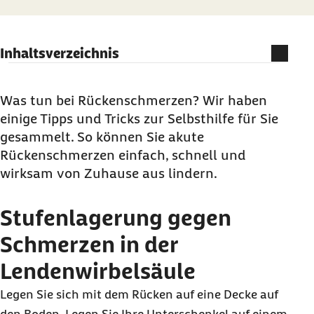
Inhaltsverzeichnis
Stufenlagerung gegen Schmerzen in der
Lendenwirbelsäule
Was tun bei Rückenschmerzen? Wir haben
einige Tipps und Tricks zur Selbsthilfe für Sie
Wärme gegen Rückenschmerzen
gesammelt. So können Sie akute
Massagen helfen bei Rückenbeschwerden
Rückenschmerzen einfach, schnell und
Fünf Übungen gegen Rückenschmerzen für
wirksam von Zuhause aus lindern.
Zwischendurch
Regelmäßige Entspannung hilft bei
Stufenlagerung gegen
Rückenbeschwerden
Schmerzen in der
Medikamente als Mittel gegen
Lendenwirbelsäule
Rückenschmerzen
Akute Rückenschmerzen – wann zum Arzt?
Legen Sie sich mit dem Rücken auf eine Decke auf
Sie haben häufig Rückenschmerzen?