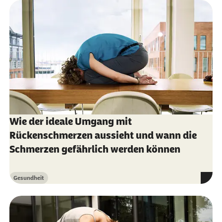
17.12.2024)
Schmerz und Psyche
Institut für Qualität und Wirtschaftlichkeit im
Gesundheitswesen (IQWiG): (Abruf vom
17.12.2024)
Rücken und Kreuzschmerzen
Ratgeber Nerven. (Abruf vom 17.12.2024):
8
Übungen für die Lendenwirbelsäule
Wie der ideale Umgang mit
Rückenschmerzen aussieht und wann die
Schmerzen gefährlich werden können
Gesundheit
Kategorie