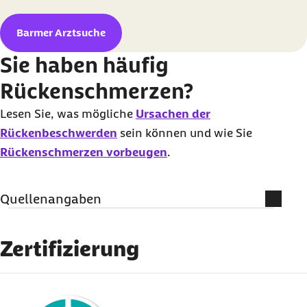
Barmer Arztsuche
Sie haben häufig
Rückenschmerzen?
Lesen Sie, was mögliche
Ursachen der
Rückenbeschwerden
sein können und wie Sie
Rückenschmerzen vorbeugen
.
Quellenangaben
Weiterführende Informationen
Zertifizierung
Institut für Qualität und Wirtschaftlichkeit im
Gesundheitswesen (IQWiG): (Abruf vom
externer Link:
17.12.2024)
Rücken und Kreuzschmerzen