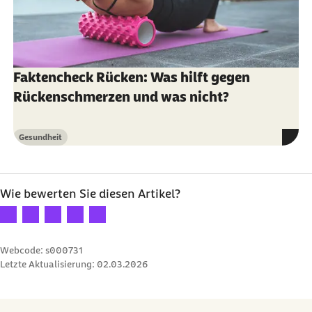
Faktencheck Rücken: Was hilft gegen
Rückenschmerzen und was nicht?
Gesundheit
Kategorie
Wie bewerten Sie diesen Artikel?
Ihre Bewertung: 1 Stern
Ihre Bewertung: 2 Sterne
Ihre Bewertung: 3 Sterne
Ihre Bewertung: 4 Sterne
Ihre Bewertung: 5 Sterne
Webcode: s000731
Letzte Aktualisierung:
02.03.2026