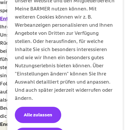
unserer Website und den Mitgliederbereich
wirksam gegen Rückenschmerzen ist. Mithilfe von
Meine BARMER nutzen können. Mit
speziellen Körpertechniken und
weiteren Cookies können wir z. B.
Entspannungsübungen
können Sie sich und
Werbeanzeigen personalisieren und Ihnen
Ihrem Rücken etwas Gutes tun.
Angebote von Dritten zur Verfügung
Unsere seelische Verfassung kann bei
stellen. Oder herausfinden, für welche
Rückenschmerzen eine große Rolle spielen. Stress
Inhalte Sie sich besonders interessieren
bei der Arbeit oder im Privatleben kann dazu
und wie wir Ihnen ein besonders gutes
führen, dass wir nicht nur seelisch unter Druck
Nutzungserlebnis bieten können. Über
stehen, sondern auch unsere Muskeln angespannt
"Einstellungen ändern" können Sie Ihre
sind – Schmerzen und Verspannungen sind die
Auswahl detailliert prüfen und anpassen.
Folge. Wer häufig gestresst ist, nimmt Schmerzen
Und auch später jederzeit widerrufen oder
außerdem verstärkt wahr. Rückenschmerzen sind
ändern.
also meist eine Forderung des Rückens nach mehr
Bewegung und signalisieren uns auch: Kümmere
Alle zulassen
dich mehr um dich!
Endlich entspannen: Der BARMER-