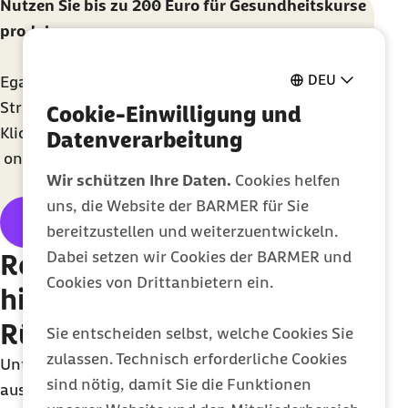
Nutzen Sie bis zu 200 Euro für Gesundheitskurse
pro Jahr
DEU
Egal ob Bewegung, gesunde Ernährung oder
Stressbewältigung: Finden Sie mit nur wenigen
Cookie-Einwilligung und
Klicks den für Sie passenden Gesundheitskurs –
Datenverarbeitung
online
oder vor Ort.
Wir schützen Ihre Daten.
Cookies helfen
uns, die Website der BARMER für Sie
Barmer Gesundheitskurssuche
bereitzustellen und weiterzuentwickeln.
Dabei setzen wir Cookies der BARMER und
Regelmäßige Entspannung
Cookies von Drittanbietern ein.
hilft bei
Rückenbeschwerden
Sie entscheiden selbst, welche Cookies Sie
zulassen. Technisch erforderliche Cookies
Untersuchungen zeigen, dass eine Kombination
sind nötig, damit Sie die Funktionen
aus Bewegung und Entspannung besonders