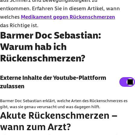
aus Schmerz und Bewegungslosigkeit zu
entkommen. Erfahren Sie in diesem Artikel, wann
welches
Medikament gegen Rückenschmerzen
das Richtige ist.
Barmer Doc Sebastian:
Warum hab ich
Rückenschmerzen?
Externe Inhalte der Youtube-Plattform
Externe Inhalte der Youtube-Plattform
anzeigen
zulassen
Sie können an dieser Stelle einstellen, alle externe
Barmer Doc Sebastian erklärt, welche Arten des Rückenschmerzes es
Inhalte auf der Website anzeigen zu lassen.
gibt, was sie genau verursacht und was dagegen hilft.
Akute Rückenschmerzen –
Ich bin damit einverstanden, dass personenbezogene
wann zum Arzt?
Daten an Drittplattform übermittelt werden. Mehr dazu
in unserer
Datenschutzerklärung
.