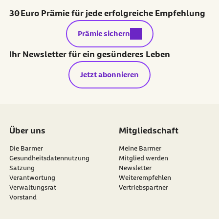
30 Euro Prämie für jede erfolgreiche Empfehlung
externer Link:
Prämie sichern
Ihr Newsletter für ein gesünderes Leben
Jetzt abonnieren
Über uns
Mitgliedschaft
Die Barmer
Meine Barmer
Gesundheitsdatennutzung
Mitglied werden
Satzung
Newsletter
externer Link:
Verantwortung
Weiterempfehlen
Verwaltungsrat
Vertriebspartner
Vorstand