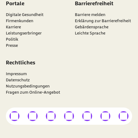
Portale
Barrierefreiheit
Digitale Gesundheit
Barriere melden
Firmenkunden
Erklärung zur Barrierefreiheit
Karriere
Gebärdensprache
Leistungserbringer
Leichte Sprache
Politik
Presse
Rechtliches
Impressum
Datenschutz
Nutzungsbedingungen
Fragen zum Online-Angebot
externer Link
externer Link
externer Link
externer Link
externer Link
externer Link
externer
Besuchen Sie die
BARMER
auf