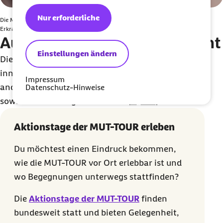
Nur erforderliche
Die MUT-TOUR 2026: Meter für Meter zu mehr Verständnis für psychische
Erkrankungen
Ausgezeichnetes Engagement
Einstellungen ändern
Die MUT-TOUR wurde für ihre Wirkung und ihren
innovativen Ansatz mehrfach ausgezeichnet, unter
Impressum
anderem mit dem „Wirkt!“-Siegel von PHINEO (2025)
Datenschutz-Hinweise
sowie dem Antistigma-Preis der
DGPPN
.
Aktionstage der MUT-TOUR erleben
Du möchtest einen Eindruck bekommen,
wie die MUT-TOUR vor Ort erlebbar ist und
wo Begegnungen unterwegs stattfinden?
Die
Aktionstage der MUT-TOUR
finden
bundesweit statt und bieten Gelegenheit,