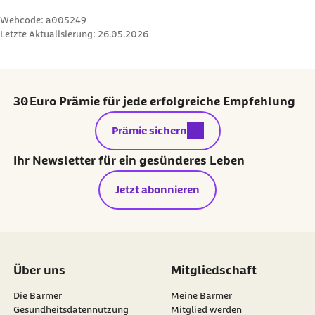
Webcode: a005249
Letzte Aktualisierung:
26.05.2026
30 Euro Prämie für jede erfolgreiche Empfehlung
externer Link:
Prämie sichern
Ihr Newsletter für ein gesünderes Leben
Jetzt abonnieren
Über uns
Mitgliedschaft
Die Barmer
Meine Barmer
Gesundheitsdatennutzung
Mitglied werden