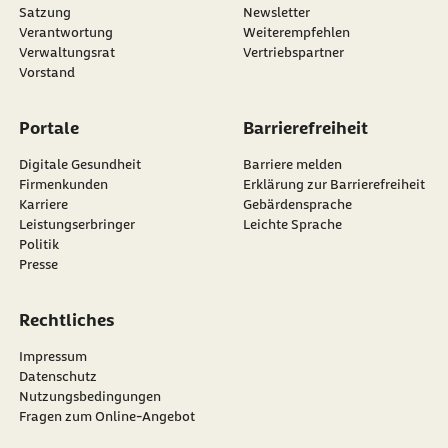
Satzung
Newsletter
externer Link:
Verantwortung
Weiterempfehlen
Verwaltungsrat
Vertriebspartner
Vorstand
Portale
Barrierefreiheit
Digitale Gesundheit
Barriere melden
Firmenkunden
Erklärung zur Barrierefreiheit
Karriere
Gebärdensprache
Leistungserbringer
Leichte Sprache
Politik
Presse
Rechtliches
Impressum
Datenschutz
Nutzungsbedingungen
Fragen zum Online-Angebot