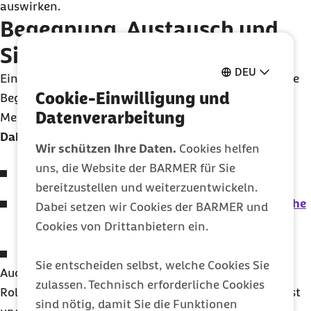
auswirken.
Begegnung, Austausch und
Sichtbarkeit
DEU
Ein zentraler Bestandteil der MUT-TOUR ist die direkte
Cookie-Einwilligung und
Begegnung: Die Teams kommen unterwegs mit
Datenverarbeitung
Menschen ins Gespräch.
Dabei geht es vor allem darum:
Wir schützen Ihre Daten.
Cookies helfen
uns, die Website der BARMER für Sie
Vorurteile abzubauen
bereitzustellen und weiterzuentwickeln.
Wissen über
Depressionen
und andere
psychische
Dabei setzen wir Cookies der BARMER und
Erkrankungen
zu vermitteln
Cookies von Drittanbietern ein.
Betroffenen und Angehörigen Mut zu machen
Sie entscheiden selbst, welche Cookies Sie
Auch persönliche Geschichten spielen eine wichtige
zulassen. Technisch erforderliche Cookies
Rolle: Sie zeigen, dass ein offener Umgang möglich ist
sind nötig, damit Sie die Funktionen