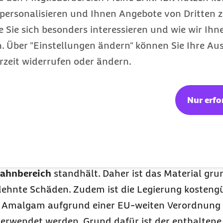
personalisieren und Ihnen Angebote von Dritten z
e Sie sich besonders interessieren und wie wir Ihn
 Über "Einstellungen ändern" können Sie Ihre Aus
rzeit widerrufen oder ändern.
eingebracht und ausgehärtet.
en
Nur erfo
l, das lange verwendet wurde.
Amalgam ist eine Mi
rt zu den ältesten Materialien für
die Zahnbehan
st weich, gut formbar und nach dem Aushärten se
zahnbereich
standhält. Daher ist das Material gru
dehnte Schäden. Zudem ist die Legierung kostengü
rf Amalgam aufgrund einer EU-weiten Verordnung
erwendet werden. Grund dafür ist der enthaltene 