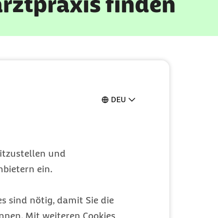
rztpraxis finden
DEU
assen.
er verbessert.
itzustellen und
ie Vielzahl an
bietern ein.
eich so natürlich
 Komposit auch
s sind nötig, damit Sie die
nen. Mit weiteren Cookies