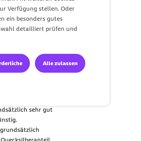
ur Verfügung stellen. Oder
en ein besonders gutes
wahl detailliert prüfen und
rderliche
Alle zulassen
schung aus Silber,
dlung
. Dadurch ist
hr stabil, sodass
ndsätzlich sehr gut
nstig.
 grundsätzlich
Quecksilberanteil.