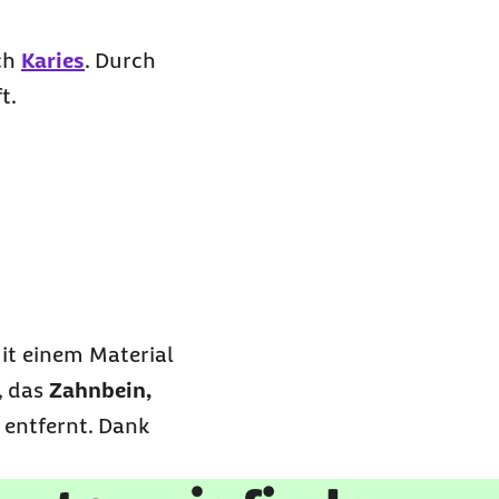
rch
Karies
.
Durch
ft.
it einem Material
, das
Zahnbein,
 entfernt. Dank