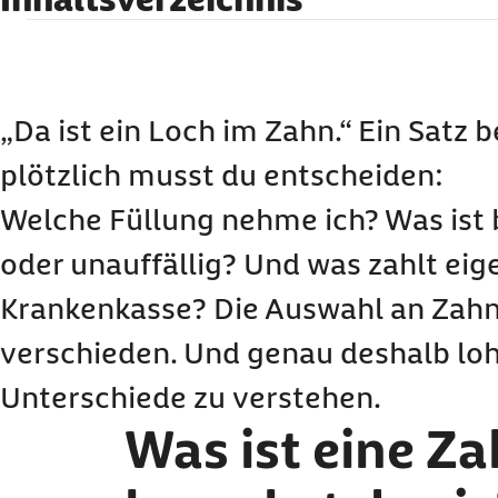
Was ist eine Zahnfüllung und wann brauchst d
Welche Zahnfüllungen gibt es?
Welche Zahnfüllung ist die beste?
„Da ist ein Loch im Zahn.“ Ein Satz
Wann Füllungen erneuern?
plötzlich musst du entscheiden:
Häufige Fragen zu Zahnfüllungen
Welche Füllung nehme ich? Was ist b
oder unauffällig? Und was zahlt eige
Krankenkasse? Die Auswahl an Zahn
verschieden. Und genau deshalb lohn
Unterschiede zu verstehen.
Was ist eine Z