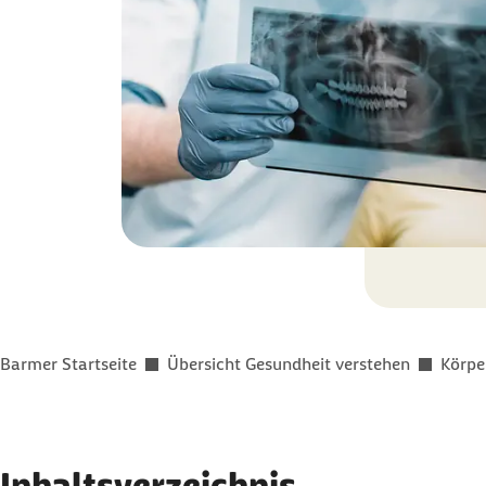
Sie befinden sich hier:
Barmer Startseite
Übersicht Gesundheit verstehen
Körpe
Inhaltsverzeichnis