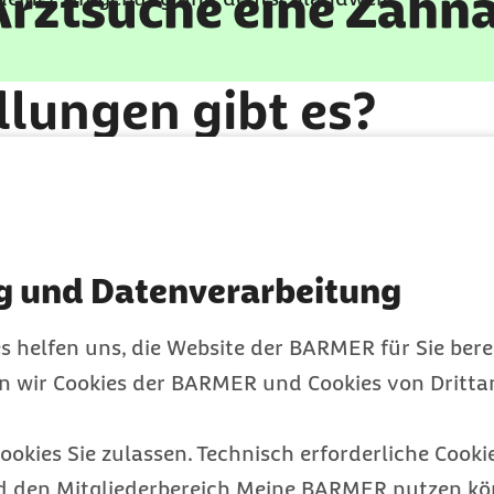
Arztsuche eine Zahna
lungen gibt es?
stark von deiner individuellen Situation ab.
terialien, mit jeweils eigenen Eigenschaften.
en (Komposit)
erbreitet, vor allem, weil sie sich optisch gut anp
g und Datenverarbeitung
 haben sich Komposite zur Zahnfüllung immer weit
s helfen uns, die Website der BARMER für Sie bere
Kompositfüllungen stabil und langlebig. Durch d
en wir Cookies der BARMER und Cookies von Drittan
st es möglich, speziell die Zähne im Frontzahnber
he Defekt nicht mehr sichtbar ist. Gleichzeitig ist
ookies Sie zulassen. Technisch erforderliche Cookie
ackenzähnen geeignet.
d den Mitgliederbereich Meine BARMER nutzen kön