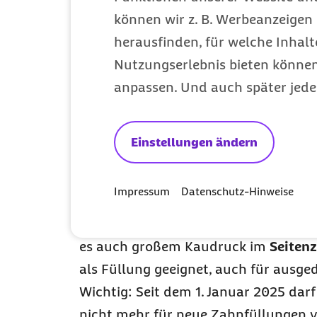
können wir z. B. Werbeanzeigen 
zahnfarben, kaum sichtbar
herausfinden, für welche Inhalt
Nutzungserlebnis bieten können.
vielseitig einsetzbar
anpassen. Und auch später jede
Besonderheit:
Sie werden schichtweise in den
Zahn
Amalgamfüllung
Einstellungen ändern
Amalgam ist ein klassisches Materia
Impressum
Datenschutz-Hinweise
Kupfer, Zinn und Quecksilber. Es gehö
es auch sehr gut erforscht.
Amalgam i
es auch großem Kaudruck im
Seiten
als Füllung geeignet, auch für ausge
Wichtig: Seit dem 1. Januar 2025 da
nicht mehr für neue Zahnfüllungen v