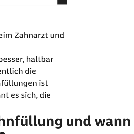
u sie?
 beim Zahnarzt und
esser, haltbar
ntlich die
füllungen ist
t es sich, die
ahnfüllung und wann