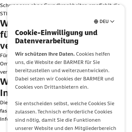
Schwangere ohne Grundkrankheiten empfiehlt die
STIKO keine weiteren Auffrischungen.
Welche Impfstoffe werden
DEU
Cookie-Einwilligung und
für die Auffrischimpfung
Datenverarbeitung
verwendet?
Wir schützen Ihre Daten.
Cookies helfen
Für die Auffrischung werden an die
uns, die Website der BARMER für Sie
Omikronvariante XBB.1.5 angepasste Impfstoffe
bereitzustellen und weiterzuentwickeln.
verwendet.
Dabei setzen wir Cookies der BARMER und
Wo erhalte ich weitere
Cookies von Drittanbietern ein.
Informationen?
Die Bundeszentrale für gesundheitliche Aufklärung
Sie entscheiden selbst, welche Cookies Sie
fasst auf ihrer
Internetseite
alle wichtigen
zulassen. Technisch erforderliche Cookies
Informationen zur Auffrischimpfung zusammen.
sind nötig, damit Sie die Funktionen
unserer Website und den Mitgliederbereich