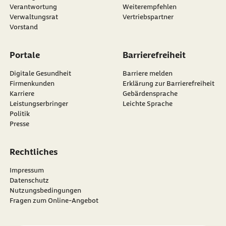
externer Link:
Verantwortung
Weiterempfehlen
Verwaltungsrat
Vertriebspartner
Vorstand
Portale
Barrierefreiheit
Digitale Gesundheit
Barriere melden
Firmenkunden
Erklärung zur Barrierefreiheit
Karriere
Gebärdensprache
Leistungserbringer
Leichte Sprache
Politik
Presse
Rechtliches
Impressum
Datenschutz
Nutzungsbedingungen
Fragen zum Online-Angebot