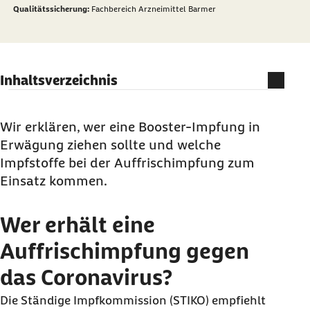
Qualitätssicherung:
Fachbereich Arzneimittel Barmer
Inhaltsverzeichnis
Wer erhält eine Auffrischimpfung gegen das
Coronavirus?
Wir erklären, wer eine
Booste
r-Impfung in
Erwägung ziehen sollte und welche
Welche Impfstoffe werden für die
Impfstoffe bei der Auffrischimpfung zum
Auffrischimpfung verwendet?
Einsatz kommen.
Wo erhalte ich weitere Informationen?
Wer erhält eine
Auffrischimpfung gegen
das Coronavirus?
Die Ständige Impfkommission (STIKO) empfiehlt