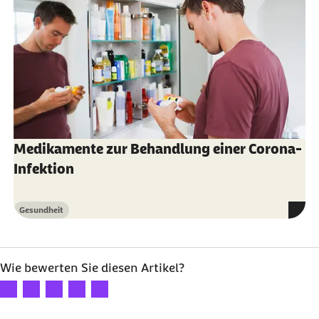
Medikamente zur Behandlung einer Corona-
Infektion
Gesundheit
Kategorie
Wie bewerten Sie diesen Artikel?
Ihre Bewertung: 1 Stern
Ihre Bewertung: 2 Sterne
Ihre Bewertung: 3 Sterne
Ihre Bewertung: 4 Sterne
Ihre Bewertung: 5 Sterne