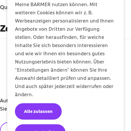
Meine BARMER nutzen können. Mit
Quellenangaben
weiteren Cookies können wir z. B.
Literatur und weiterführende
Werbeanzeigen personalisieren und Ihnen
Informationen
Zertifizierung
Angebote von Dritten zur Verfügung
stellen. Oder herausfinden, für welche
Ständige Impfkommission (Abruf 14.01.2022):
Inhalte Sie sich besonders interessieren
externer Link:
Pressemitteilung der STIKO zur COVID-19-
und wie wir Ihnen ein besonders gutes
Auffrischimpfung bei Kindern und
Nutzungserlebnis bieten können. Über
Jugendlichen im Alter von 12-17 Jahren sowie
"Einstellungen ändern" können Sie Ihre
zur Optimierung der 1-maligen Impfung mit
Auswahl detailliert prüfen und anpassen.
der COVID-19 Vaccine Janssen
Und auch später jederzeit widerrufen oder
ändern.
Deutsche Apothekerzeitung (Abruf 13.01.2022):
Auf unsere Informationen können Sie sich verlassen.
Gibt es bald die vierte Impfung?
Sie sind hochwertig und zertifiziert.
Alle zulassen
Pharmazeutische Zeitung (Abruf 13.01.2022):
Erste Studie zur vierten Impfdosis und
Redaktionelle Grundsätze