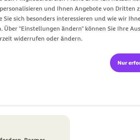
n und immer einen Plan
personalisieren und Ihnen Angebote von Dritten z
t, dass alles im Leben
e Sie sich besonders interessieren und wie wir Ihn
her.“
 Über "Einstellungen ändern" können Sie Ihre Aus
 „Kochgarage“ bekannt.
rzeit widerrufen oder ändern.
entlich wollte sie 2020
 gründen. Stattdessen
inen „Alimentari“, wo
Nur erfo
hmen anbietet. Ihre
ungen im Leben sind
 und liebe es, von Null
önnte nie jeden Tag das