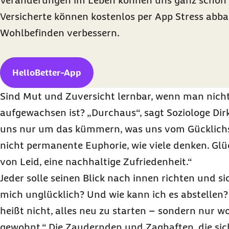
Veränderungen im Leben können uns ganz schön 
Versicherte können kostenlos per App Stress abb
Wohlbefinden verbessern.
HelloBetter-App
Sind Mut und Zuversicht lernbar, wenn man nich
aufgewachsen ist? „Durchaus“, sagt Soziologe Di
uns nur um das kümmern, was uns vom Gücklichse
nicht permanente Euphorie, wie viele denken. Glü
von Leid, eine nachhaltige Zufriedenheit.“
Jeder solle seinen Blick nach innen richten und s
mich unglücklich? Und wie kann ich es abstellen?
heißt nicht, alles neu zu starten – sondern nur 
gewohnt.“ Die Zaudernden und Zaghaften, die si