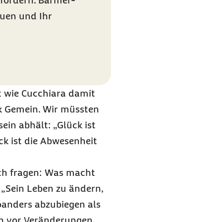
fordern. Barmer-
auen und Ihr
t wie Cucchiara damit
rk Gemein. Wir müssten
in abhält: „Glück ist
ck ist die Abwesenheit
ich fragen: Was macht
 „Sein Leben zu ändern,
woanders abzubiegen als
ch vor Veränderungen