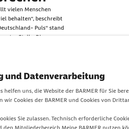
llt vielen Menschen
iel behalten“, beschreibt
„Deutschland- Puls“ stand
rster Stelle. Die
er meisten laut dem
erhöht. Allzu
ewissheiten weg brechen,
 Wagnis. „Doch alles
g und Datenverarbeitung
 gibt Gemein zu
s helfen uns, die Website der BARMER für Sie bere
en wir Cookies der BARMER und Cookies von Drittan
aus Deutschland. Mit 26
ter nach München.
ookies Sie zulassen. Technisch erforderliche Cookie
 gewohnt, Krisen
d den Mitgliederbereich Meine BARMER nutzen kön