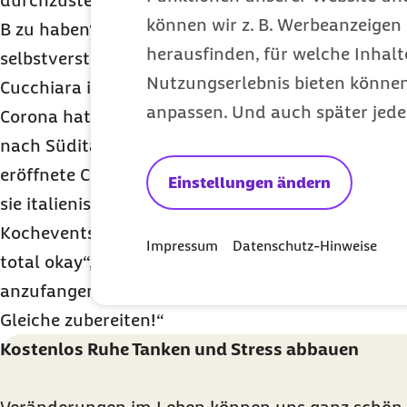
durchzustehen, mit wenig Geld zurechtzukomme
können wir z. B. Werbeanzeigen 
B zu haben“, sagt die 64-Jährige. „Wir denken nich
herausfinden, für welche Inhalt
selbstverständlich ist, im Gegenteil: Nichts ist sic
Nutzungserlebnis bieten können.
Cucchiara ist in München für Koch
events
in ihrer
anpassen. Und auch später jede
Corona hat ihr Leben durcheinandergewürfelt: Eig
nach Süditalien ziehen und dort eine Kochschule
eröffnete Cucchiara letzten Sommer in München e
Einstellungen ändern
sie italienische Feinkost und Gerichte zum Mitne
Koch
events
finden nur noch
online
statt. „Änder
Impressum
Datenschutz-Hinweise
total
okay
“, sagt sie. „Ich mag Herausforderungen
anzufangen.“ Cucchiara lebt, wie sie kocht: „Ich k
Gleiche zubereiten!“
Kostenlos Ruhe Tanken und Stress abbauen