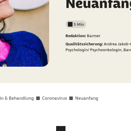
Neuanfan
5 Min
Lesedauer weniger als
Redaktion:
Barmer
Qualitätssicherung:
Andrea Jakob-
Psychologin/ Psychoonkologin, Bar
in & Behandlung
Coronavirus
Neuanfang