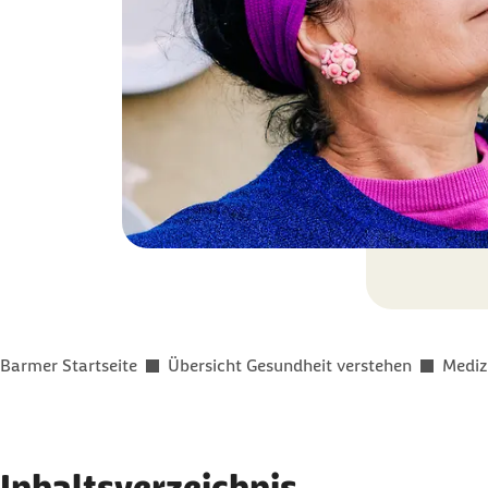
Sie befinden sich hier:
Barmer Startseite
Übersicht Gesundheit verstehen
Mediz
Inhaltsverzeichnis