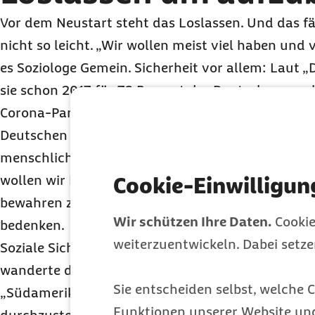
Vor dem Neustart steht das Loslassen. Und das fä
nicht so leicht. „Wir wollen meist viel haben und v
es Soziologe Gemein. Sicherheit vor allem: Laut 
sie schon 2017 für 72 Prozent der Deutschen an obe
Corona-Pandemie hat das Sicherheitsbedürfnis d
Deutschen Institut für Altersvorsorge sogar noch 
menschlich wahrscheinlich: Gerade wenn viele G
wollen wir Bewährtes festhalten und scheuen das
Cookie-Einwilligun
bewahren zu wollen, erschwert einen Neuanfang",
Wir schützen Ihre Daten.
Cookie
bedenken.
weiterzuentwickeln. Dabei setz
Soziale Sicherheit kennt Graciela Cucchiara nur 
wanderte die Argentinierin nach Italien aus, spä
Sie entscheiden selbst, welche C
„Südamerikanerinnen und Südamerikaner sind es
Funktionen unserer Website un