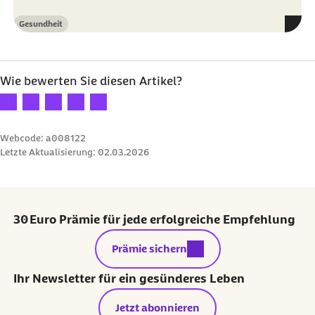
Gesundheit
Kategorie
Wie bewerten Sie diesen Artikel?
Ihre Bewertung: 1 Stern
Ihre Bewertung: 2 Sterne
Ihre Bewertung: 3 Sterne
Ihre Bewertung: 4 Sterne
Ihre Bewertung: 5 Sterne
Webcode: a008122
Letzte Aktualisierung:
02.03.2026
30 Euro Prämie für jede erfolgreiche Empfehlung
externer Link:
Prämie sichern
Ihr Newsletter für ein gesünderes Leben
Jetzt abonnieren