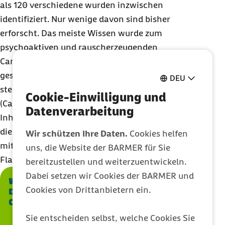
als 120 verschiedene wurden inzwischen
identifiziert. Nur wenige davon sind bisher
erforscht. Das meiste Wissen wurde zum
psychoaktiven und rauscherzeugenden
Cannabinoid THC (Tetrahydrocannabinol)
gesammelt. Ebenfalls im Fokus der Forschung
DEU
steht das zweithäufigste Cannabinoid, das CBD
Cookie-Einwilligung und
(Cannabidiol). Daneben gibt es weitere
Datenverarbeitung
Inhaltsstoffe, die für den Geruch, Geschmack und
die Wirkungen der einzelnen Sorten
Wir schützen Ihre Daten.
Cookies helfen
mitverantwortlich sind, vor allem die Terpene und
uns, die Website der BARMER für Sie
Flavonoide.
bereitzustellen und weiterzuentwickeln.
Dabei setzen wir Cookies der BARMER und
Cookies von Drittanbietern ein.
Sie entscheiden selbst, welche Cookies Sie