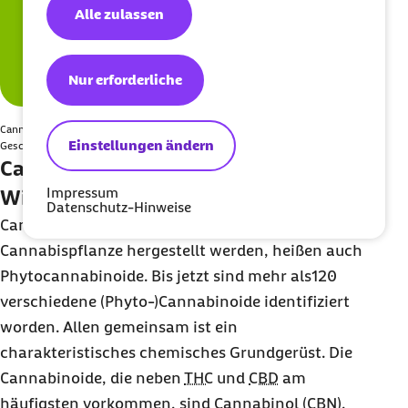
Alle zulassen
Nur erforderliche
Cannabispflanzen haben verschiedene Inhaltsstoffe, die für Geruch,
Einstellungen ändern
Geschmack und Wirkung verantwortlich sind.
Cannabinoide – die wichtigsten
Impressum
Wirkstoffe
Datenschutz-Hinweise
Cannabinoide, die von Pflanzen wie der
Cannabispflanze hergestellt werden, heißen auch
Phytocannabinoide. Bis jetzt sind mehr als120
verschiedene (Phyto-)Cannabinoide identifiziert
worden. Allen gemeinsam ist ein
charakteristisches chemisches Grundgerüst. Die
Cannabinoide, die neben
THC
und
CBD
am
häufigsten vorkommen, sind Cannabinol (CBN),