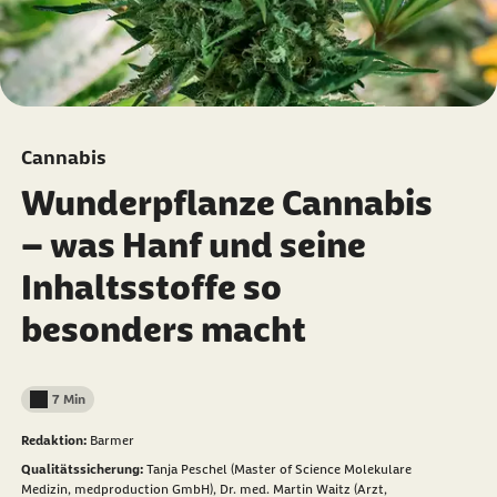
Cannabis
Wunderpflanze Cannabis
– was Hanf und seine
Inhaltsstoffe so
besonders macht
7 Min
Lesedauer weniger als
Redaktion:
Barmer
Qualitätssicherung:
Tanja Peschel (Master of Science Molekulare
Medizin, medproduction GmbH),
Dr. med. Martin Waitz (Arzt,