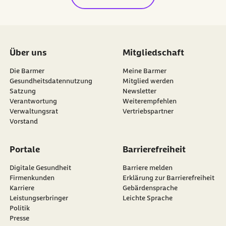
Über uns
Mitgliedschaft
Die Barmer
Meine Barmer
Gesundheitsdatennutzung
Mitglied werden
Satzung
Newsletter
externer Link:
Verantwortung
Weiterempfehlen
Verwaltungsrat
Vertriebspartner
Vorstand
Portale
Barrierefreiheit
Digitale Gesundheit
Barriere melden
Firmenkunden
Erklärung zur Barrierefreiheit
Karriere
Gebärdensprache
Leistungserbringer
Leichte Sprache
Politik
Presse