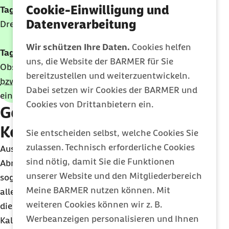
Cookie-Einwilligung und
Tag 6:
Fleisch mit (grünem) Gemüse und Salat (als
Datenverarbeitung
Dressing ist höchstens etwas Essig und Öl erlaubt).
Wir schützen Ihre Daten.
Cookies helfen
Tag 7:
Gemüse, Vollkornreis (oder Kartoffeln) und
uns, die Website der BARMER für Sie
Obstsaft (je nach Quelle sollte dieser ungezuckert,
bereitzustellen und weiterzuentwickeln.
bzw.
ungesüßt sein, die Menge an Saft variiert von
Dabei setzen wir Cookies der BARMER und
einem Glas bis unbegrenzt).
Cookies von Drittanbietern ein.
Gesund abnehmen mit
Kohlsuppe?
Sie entscheiden selbst, welche Cookies Sie
zulassen. Technisch erforderliche Cookies
Aus ernährungswissenschaftlicher Sicht ist das
sind nötig, damit Sie die Funktionen
Abnehmen mit Kohlsuppe möglich – und zwar
unserer Website und den Mitgliederbereich
sogar innerhalb weniger Tage. Hintergrund ist vor
Meine BARMER nutzen können. Mit
allem der Verzicht auf Lebensmittel und Speisen,
weiteren Cookies können wir z. B.
die in der Regel wesentlich zur täglichen
Werbeanzeigen personalisieren und Ihnen
Kalorienzufuhr beitragen (
z. B.
Müsli, Brot,