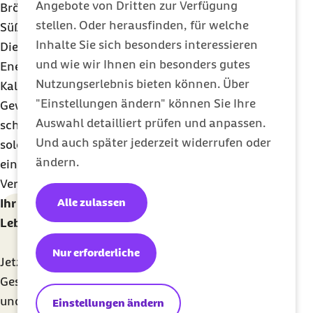
Angebote von Dritten zur Verfügung
Brötchen, Nudeln, Reis, Käse, Wurst, Öle, Nüsse,
stellen. Oder herausfinden, für welche
Süßwaren, Knabbereien).
Inhalte Sie sich besonders interessieren
Die Kohlsuppendiät ist auf eine geringe
und wie wir Ihnen ein besonders gutes
Energiezufuhr ausgelegt, die zu einem
Nutzungserlebnis bieten können. Über
Kaloriendefizit und somit zur kurzfristigen
"Einstellungen ändern" können Sie Ihre
Gewichtsreduktion führen kann. Allerdings werden
Auswahl detailliert prüfen und anpassen.
schnelle Gewichtsverluste, wie sie im Rahmen
Und auch später jederzeit widerrufen oder
solcher Crash-Diäten stattfinden, zunächst durch
ändern.
einen hohen Wasserverlust und nicht durch eine
Verringerung des Körperfettanteils erzielt.
Alle zulassen
Ihr kostenfreier Newsletter für ein gesünderes
Leben
Nur erforderliche
Jetzt unverbindlich anmelden und monatlich
Gesundheitsthemen mit wertvollen Tipps erhalten
und über exklusive Barmer-Services und
Einstellungen ändern