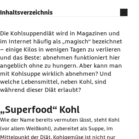
Inhaltsverzeichnis
„Superfood“ Kohl
Gesund abnehmen mit Kohlsuppe?
Die Kohlsuppendiät wird in Magazinen und
im Internet häufig als „magisch“ bezeichnet
Häufige Fragen und Antworten zur Kohlsuppen-
– einige Kilos in wenigen Tagen zu verlieren
Diät
und das Beste: abnehmen funktioniert hier
angeblich ohne zu hungern. Aber kann man
mit Kohlsuppe wirklich abnehmen? Und
welche Lebensmittel, neben Kohl, sind
während dieser Diät erlaubt?
„Superfood“ Kohl
Wie der Name bereits vermuten lässt, steht Kohl
(vor allem Weißkohl), zubereitet als Suppe, im
Mittelpunkt der Diät. Kohlgemüse ist nicht nur