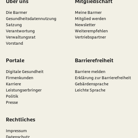
Über uns
Mitgliedschaft
Die Barmer
Meine Barmer
Gesundheitsdatennutzung
Mitglied werden
Satzung
Newsletter
externer Link:
Verantwortung
Weiterempfehlen
Verwaltungsrat
Vertriebspartner
Vorstand
Portale
Barrierefreiheit
Digitale Gesundheit
Barriere melden
Firmenkunden
Erklärung zur Barrierefreiheit
Karriere
Gebärdensprache
Leistungserbringer
Leichte Sprache
Politik
Presse
Rechtliches
Impressum
Datenschutz