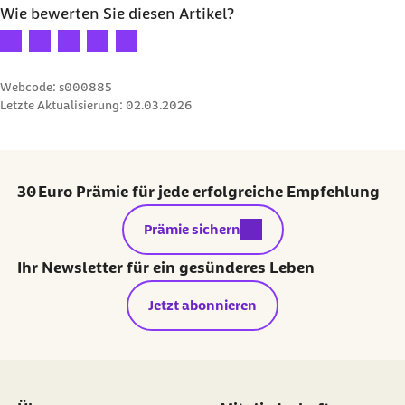
Wie bewerten Sie diesen Artikel?
Ihre Bewertung: 1 Stern
Ihre Bewertung: 2 Sterne
Ihre Bewertung: 3 Sterne
Ihre Bewertung: 4 Sterne
Ihre Bewertung: 5 Sterne
Webcode: s000885
Letzte Aktualisierung:
02.03.2026
30 Euro Prämie für jede erfolgreiche Empfehlung
externer Link:
Prämie sichern
Ihr Newsletter für ein gesünderes Leben
Jetzt abonnieren