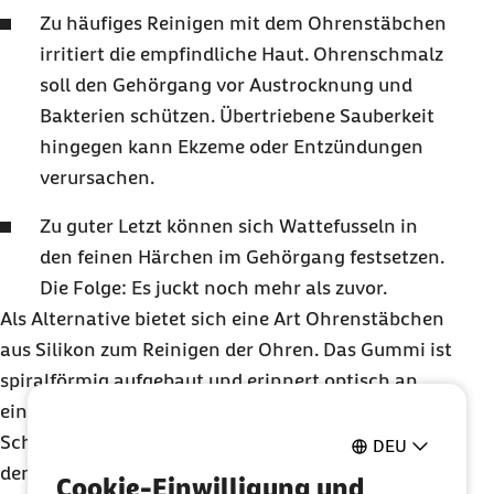
Zu häufiges Reinigen mit dem Ohrenstäbchen
irritiert die empfindliche Haut. Ohrenschmalz
soll den Gehörgang vor Austrocknung und
Bakterien schützen. Übertriebene Sauberkeit
hingegen kann Ekzeme oder Entzündungen
verursachen.
Zu guter Letzt können sich Wattefusseln in
den feinen Härchen im Gehörgang festsetzen.
Die Folge: Es juckt noch mehr als zuvor.
Als Alternative bietet sich eine Art Ohrenstäbchen
aus Silikon zum Reinigen der Ohren. Das Gummi ist
spiralförmig aufgebaut und erinnert optisch an
eine Schraube aus Weichplastik. Genau wie eine
Schraube soll dieser Spiralreiniger dann auch in
DEU
den Gehörgang eingedreht werden und so
Cookie-Einwilligung und