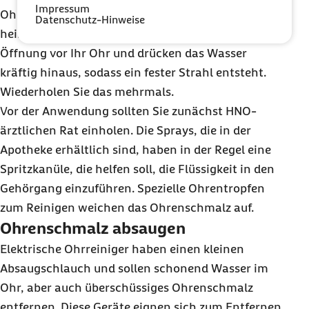
Impressum
Ohrspülung füllen Sie warmes Wasser hinein (kein
Datenschutz-Hinweise
heißes oder kaltes Wasser), halten die winzige
Öffnung vor Ihr Ohr und drücken das Wasser
kräftig hinaus, sodass ein fester Strahl entsteht.
Wiederholen Sie das mehrmals.
Vor der Anwendung sollten Sie zunächst HNO-
ärztlichen Rat einholen. Die Sprays, die in der
Apotheke erhältlich sind, haben in der Regel eine
Spritzkanüle, die helfen soll, die Flüssigkeit in den
Gehörgang einzuführen. Spezielle Ohrentropfen
zum Reinigen weichen das Ohrenschmalz auf.
Ohrenschmalz absaugen
Elektrische Ohrreiniger haben einen kleinen
Absaugschlauch und sollen schonend Wasser im
Ohr, aber auch überschüssiges Ohrenschmalz
entfernen. Diese Geräte eignen sich zum Entfernen