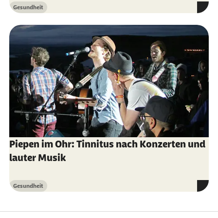
Pta Forum (Abruf vom 06.07.2022):
Gesundheit
Kategorie
Aufgehorcht. So reinigt man die Ohren
richtig
Piepen im Ohr: Tinnitus nach Konzerten und
lauter Musik
Gesundheit
Kategorie