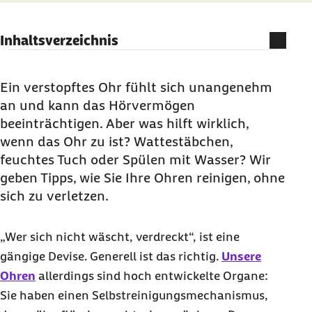
Inhaltsverzeichnis
Ist es wirklich nötig, unsere Ohren zu reinigen?
Warum haben wir eigentlich Ohrenschmalz?
Ein verstopftes Ohr fühlt sich unangenehm
an und kann das Hörvermögen
Wie Sie Ihre Ohren sauber machen können
beeinträchtigen. Aber was hilft wirklich,
Ohren mögen sanfte Pflege
wenn das Ohr zu ist? Wattestäbchen,
feuchtes Tuch oder Spülen mit Wasser? Wir
geben Tipps, wie Sie Ihre Ohren reinigen, ohne
sich zu verletzen.
„Wer sich nicht wäscht, verdreckt“, ist eine
gängige Devise. Generell ist das richtig.
Unsere
Ohren
allerdings sind hoch entwickelte Organe:
Sie haben einen Selbstreinigungsmechanismus,