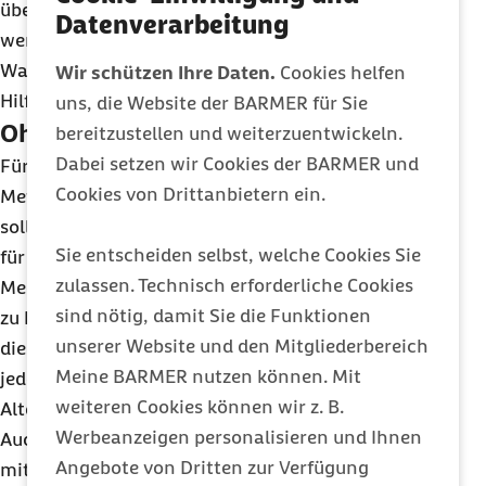
überschüssiges Ohrenschmalz entfernen. Auch
Datenverarbeitung
wenn es weniger Verletzungsrisiko birgt als das
Wattestäbchen: Für die Ohren ist dieses kleine
Wir schützen Ihre Daten.
Cookies helfen
Hilfsmittel nur bedingt geeignet.
uns, die Website der BARMER für Sie
Ohren mit Wasser spülen
bereitzustellen und weiterzuentwickeln.
Dabei setzen wir Cookies der BARMER und
Für das Spülen der Ohren gibt es verschiedene
Cookies von Drittanbietern ein.
Methoden und spezielle Präparate, die helfen
sollen, Ohrenschmalzrückstände zu lösen. Beliebt
Sie entscheiden selbst, welche Cookies Sie
für die Ohrenpflege sind Sprays auf Basis von
zulassen. Technisch erforderliche Cookies
Meer- oder Süßwasser, die es frei in der Apotheke
sind nötig, damit Sie die Funktionen
zu kaufen gibt. Das Problem ist allerdings, dass
unserer Website und den Mitgliederbereich
diese Spülungen aufwendig sind und nicht bei
Meine BARMER nutzen können. Mit
jedem funktionieren.
weiteren Cookies können wir z. B.
Alternativ gibt es Produkte auf chemischer Basis.
Werbeanzeigen personalisieren und Ihnen
Auch mit körperwarmem Kamillentee oder einfach
Angebote von Dritten zur Verfügung
mit warmem Wasser lässt sich eine Spülung zur