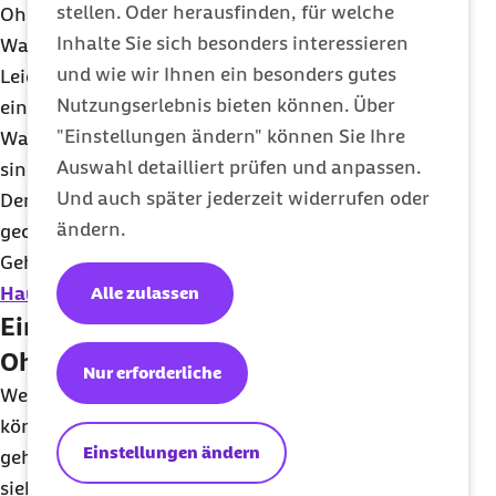
stellen. Oder herausfinden, für welche
Ohrenreinigung herstellen. Das alles ist besser, als
Inhalte Sie sich besonders interessieren
Wattestäbchen zu verwenden.
und wie wir Ihnen ein besonders gutes
Leiden Sie an trockenen Ohren? Dann können Sie
Nutzungserlebnis bieten können. Über
ein paar Tropfen Öl, beispielsweise Olivenöl oder
"Einstellungen ändern" können Sie Ihre
Walnussöl, hineinträufeln. Das ist zum Beispiel
Auswahl detailliert prüfen und anpassen.
sinnvoll, wenn Sie viel Wassersport betreiben.
Und auch später jederzeit widerrufen oder
Denn der ständige Kontakt mit Meerwasser oder
ändern.
gechlortem Wasser kann die Schutzschicht im
Gehörgang schädigen, sodass es dort zu
trockener
Haut
und Reizungen kommt.
Alle zulassen
Ein Klistier hilft beim Spülen der
Ohren
Nur erforderliche
Wenn Sie Ihre Ohren selbst spülen möchten,
können Sie verschiedene Hilfsmittel nutzen. Dazu
Einstellungen ändern
gehört das Klistier, auch Klistierspritze genannt. Es
sieht aus wie ein kleiner Blasebalg. Für eine