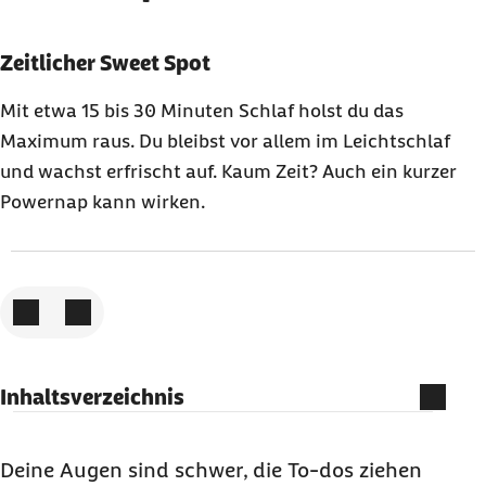
Karussell mit 3 Elementen
Element 1 von 3
Zeitlicher Sweet Spot
Mit etwa 15 bis 30 Minuten Schlaf holst du das
Maximum raus. Du bleibst vor allem im Leichtschlaf
und wachst erfrischt auf. Kaum Zeit? Auch ein kurzer
Powernap kann wirken.
Zum vorigen Element
Zum nächsten Element
Inhaltsverzeichnis
Powernapping
: Was ist das?
Powernapping
lernen: Deine Anleitung in 5
Deine Augen sind schwer, die
To-dos
ziehen