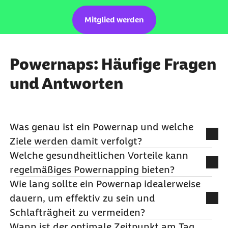
Mitglied werden
Powernaps: Häufige Fragen
und Antworten
Was genau ist ein Powernap und welche
Ziele werden damit verfolgt?
Welche gesundheitlichen Vorteile kann
Beim
Powernapping
gönnst du dir bewusst eine
regelmäßiges
Powernapping
bieten?
kurze Schlafpause, bleibst dabei aber meist im
Wie lang sollte ein
Powernap
idealerweise
Leichtschlaf. Das Ziel: Deinen Akku schnell wieder
Ein Nickerchen kann deine geistige Leistung
dauern, um effektiv zu sein und
aufladen. Anders als nachts nickst du gezielt nur
pushen, dein Gedächtnis unterstützen und deiner
Schlafträgheit zu vermeiden?
für kurze Zeit weg. So holst du dir den
Kreativität einen
Boost
geben. Du bist gestresst
Wann ist der optimale Zeitpunkt am Tag
Energieschub, den du brauchst, um wieder
und hast emotional gerade viel um die Ohren? Mit
Am besten dauert dein
Powernap
etwa 15 bis 30