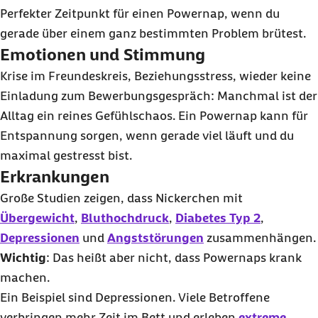
Perfekter Zeitpunkt für einen
Powernap
, wenn du
gerade über einem ganz bestimmten Problem brütest.
Emotionen und Stimmung
Krise im Freundeskreis, Beziehungsstress, wieder keine
Einladung zum Bewerbungsgespräch: Manchmal ist der
Alltag ein reines Gefühlschaos. Ein
Powernap
kann für
Entspannung sorgen, wenn gerade viel läuft und du
maximal gestresst bist.
Erkrankungen
Große Studien zeigen, dass Nickerchen mit
Übergewicht
,
Bluthochdruck
,
Diabetes Typ 2
,
Depressionen
und
Angststörungen
zusammenhängen.
Wichtig
: Das heißt aber nicht, dass
Powernaps
krank
machen.
Ein Beispiel sind Depressionen. Viele Betroffene
verbringen mehr Zeit im Bett und erleben
extreme