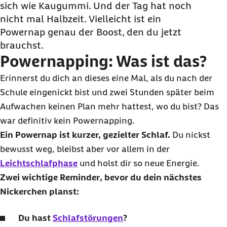
Schritten
sich wie Kaugummi. Und der Tag hat noch
nicht mal Halbzeit. Vielleicht ist ein
Powernap
planen: Der perfekte Zeitpunkt
Powernap
genau der
Boost
, den du jetzt
Powernapping
: Wie gesund ist es wirklich?
brauchst.
Powernap
: Dein System-
Update
für
Powernapping
: Was ist das?
zwischendurch
Erinnerst du dich an dieses eine Mal, als du nach der
Powernaps: Häufige Fragen und Antworten
Schule eingenickt bist und zwei Stunden später beim
Aufwachen keinen Plan mehr hattest, wo du bist? Das
war definitiv kein
Powernapping
.
Ein
Powernap
ist kurzer, gezielter Schlaf.
Du nickst
bewusst weg, bleibst aber vor allem in der
Leichtschlafphase
und holst dir so neue Energie.
Zwei wichtige
Reminder
, bevor du dein nächstes
Nickerchen planst:
Du hast
Schlafstörungen
?