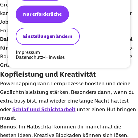
Grundschule dein tägliches Pflichtprogramm. Dann
kam die Schule, später die Ausbildung und dein erster
Nur erforderliche
Job. In der Zwischenzeit haben Kaffee, Mate und
Energydrinks
deine Nickerchen ersetzt.
Einstellungen ändern
Dabei sind kurze Schläfchen ein unterschätztes
Tool
für deinen Alltag.
Du hast die Chance, deine alte Nap-
Impressum
Routine wieder aufleben zu lassen. Hier kommen gute
Datenschutz-Hinweise
Gründe.
Kopfleistung und Kreativität
Powernapping
kann Lernprozesse
boosten
und deine
Gedächtnisleistung stärken. Besonders dann, wenn du
extra
busy
bist, mal wieder eine lange Nacht hattest
oder
Schlaf und Schichtarbeit
unter einen Hut bringen
musst.
Bonus
: Im Halbschlaf kommen dir manchmal die
besten Ideen. Kreative Blockaden können sich lösen.