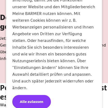
sind nötig, damit Sie die Funktionen
unserer Website und den Mitgliederbereich
Meine BARMER nutzen können. Mit
Dein Newsletter für ein
weiteren Cookies können wir z. B.
gesünderes Leben
Werbeanzeigen personalisieren und Ihnen
Angebote von Dritten zur Verfügung
Jetzt unverbindlich anmelden, monatlich
stellen. Oder herausfinden, für welche
Gesundheitsthemen mit wertvollen Tipps erhalten und
Inhalte Sie sich besonders interessieren
über exklusive Barmer Services und Neuigkeiten
und wie wir Ihnen ein besonders gutes
informiert werden.
Nutzungserlebnis bieten können. Über
"Einstellungen ändern" können Sie Ihre
Auswahl detailliert prüfen und anpassen.
Newsletter abonnieren
Und auch später jederzeit widerrufen oder
Powernapping
: Wie gesund ist
ändern.
es wirklich?
Alle zulassen
Wahrscheinlich war der Mittagsschlaf bis zur