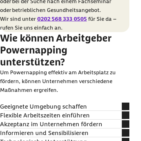
oder bei der Suche nach einem Fachseminar
oder betrieblichen Gesundheitsangebot.
Wir sind unter
0202 568 333 0505
für Sie da –
rufen Sie uns einfach an.
Wie können Arbeitgeber
Powernapping
unterstützen?
Um Powernapping effektiv am Arbeitsplatz zu
fördern, können Unternehmen verschiedene
Maßnahmen ergreifen.
Geeignete Umgebung schaffen
Flexible Arbeitszeiten einführen
Grundsätzlich braucht es weder einen bestimmten
Wenn Sie flexible Arbeitszeiten wie
Gleitzeit
oder Pausenmodelle
Akzeptanz im Unternehmen fördern
Ort noch irgendwelches Zubehör für ein kurzes
einführen, können Angestellte selbst entscheiden, wann sie eine
Für eine erfolgreiche Umsetzung ist eine
Unternehmenskultur
,
Informieren und Sensibilisieren
Schläfchen. Bieten Sie Ihren Mitarbeitenden einen
kurze Pause einlegen und einen Powernap machen möchten, ohne
die regelmäßige Pausen unterstützt, essenziell. Denn ein häufiges