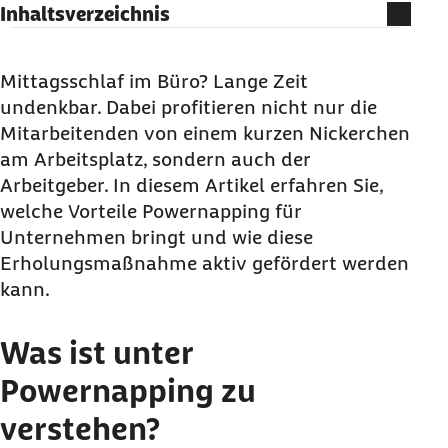
Inhaltsverzeichnis
Was ist unter Powernapping zu verstehen?
Wie lange sollte ein Powernap dauern?
Mittagsschlaf im Büro? Lange Zeit
undenkbar. Dabei profitieren nicht nur die
Was kann der Powernap am Arbeitsplatz
Mitarbeitenden von einem kurzen Nickerchen
bewirken?
am Arbeitsplatz, sondern auch der
Wie können Arbeitgeber Powernapping
Arbeitgeber. In diesem Artikel erfahren Sie,
unterstützen?
welche Vorteile Powernapping für
Arbeitszeiten und freie Tage im Blick behalten
Unternehmen bringt und wie diese
Erholungsmaßnahme aktiv gefördert werden
kann.
Was ist unter
Powernapping zu
verstehen?