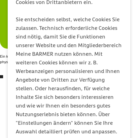
Cookies von Drittanbietern ein.
Sie entscheiden selbst, welche Cookies Sie
zulassen. Technisch erforderliche Cookies
sind nötig, damit Sie die Funktionen
unserer Website und den Mitgliederbereich
Meine BARMER nutzen können. Mit
Ein kurzer Schlaf am Arbeitsplatz hat viele positive Auswirkungen auf
weiteren Cookies können wir z. B.
physische und geistige Gesundheit von Mitarbeitenden.
Werbeanzeigen personalisieren und Ihnen
Steigerung der Konzentration und
Angebote von Dritten zur Verfügung
Aufmerksamkeit
: Nach einer kurzen
stellen. Oder herausfinden, für welche
Ruhephase können Mitarbeitende ihre
Inhalte Sie sich besonders interessieren
Aufgaben mit mehr Fokus und
und wie wir Ihnen ein besonders gutes
Aufmerksamkeit angehen. Der Schlaf hilft, die
Nutzungserlebnis bieten können. Über
kognitiven Funktionen zu regenerieren und
"Einstellungen ändern" können Sie Ihre
die mentale Ermüdung zu verringern. Dies
Auswahl detailliert prüfen und anpassen.
führt zu einer besseren Leistungsfähigkeit und