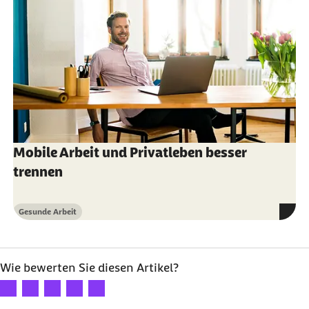
Mobile Arbeit und Privatleben besser
trennen
Gesunde Arbeit
Kategorie
Wie bewerten Sie diesen Artikel?
Ihre Bewertung: 1 Stern
Ihre Bewertung: 2 Sterne
Ihre Bewertung: 3 Sterne
Ihre Bewertung: 4 Sterne
Ihre Bewertung: 5 Sterne