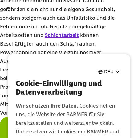
Arbeitnehmende unaufmerksam. Dadurch
gefährden sie nicht nur die eigene Gesundheit,
sondern steigern auch das Unfallrisiko und die
Fehlerquote im Job. Gerade unregelmäßige
Arbeitszeiten und
Schichtarbeit
können
Beschäftigten auch den Schlaf rauben.
Powernapping hat eine Vielzahl positiver
Auswirkungen auf die körperliche und geistige
Leistungsfähigkeit von Mitarbeitenden. Studien
DEU
belegen, dass ein kurzer Schlaf am Arbeitsplatz die
Cookie-Einwilligung und
Produktivität steigern und die Konzentration
Datenverarbeitung
fördern kann. Dies hat sowohl für die
Mitarbeitenden als auch für den Arbeitgeber
Wir schützen Ihre Daten.
Cookies helfen
Vorteile.
uns, die Website der BARMER für Sie
bereitzustellen und weiterzuentwickeln.
Dabei setzen wir Cookies der BARMER und