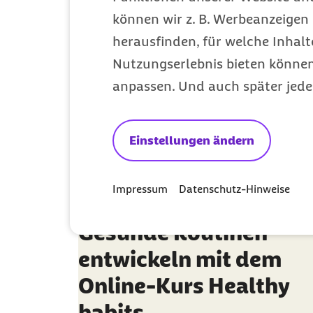
Gesunde Arbeit
können wir z. B. Werbeanzeigen 
Kategorie
herausfinden, für welche Inhalt
Nutzungserlebnis bieten können.
anpassen. Und auch später jede
Einstellungen ändern
Impressum
Datenschutz-Hinweise
Gesunde Routinen
entwickeln mit dem
Online-Kurs Healthy
habits