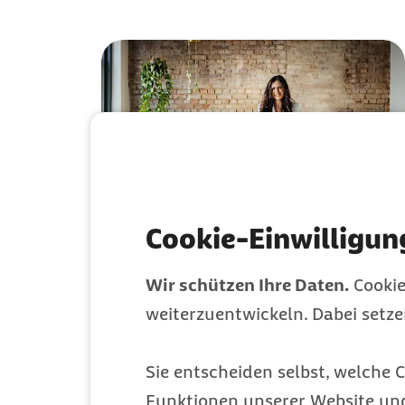
Cookie-Einwilligun
Mit Menopause@work
Wir schützen Ihre Daten.
Cookie
die Frauengesundheit
weiterzuentwickeln. Dabei setz
im Unternehmen
fördern
Sie entscheiden selbst, welche C
Funktionen unserer Website un