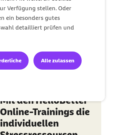
Gesunde Arbeit
ur Verfügung stellen. Oder
Kategorie
en ein besonders gutes
wahl detailliert prüfen und
rderliche
Alle zulassen
Mit den HelloBetter
Online-Trainings die
individuellen
Stressressourcen