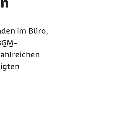
en
nden im Büro,
BGM
-
zahlreichen
tigten