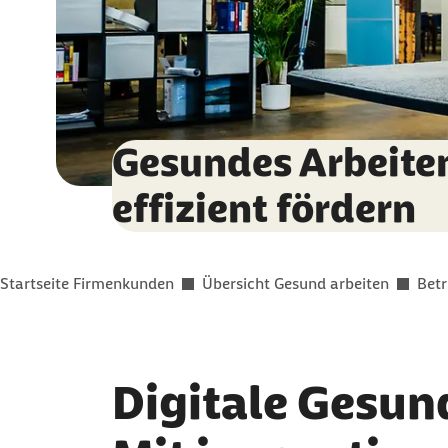
Gesundes Arbeite
effizient fördern
Sie befinden sich hier:
Startseite Firmenkunden
Übersicht Gesund arbeiten
Bet
Digitale Gesun