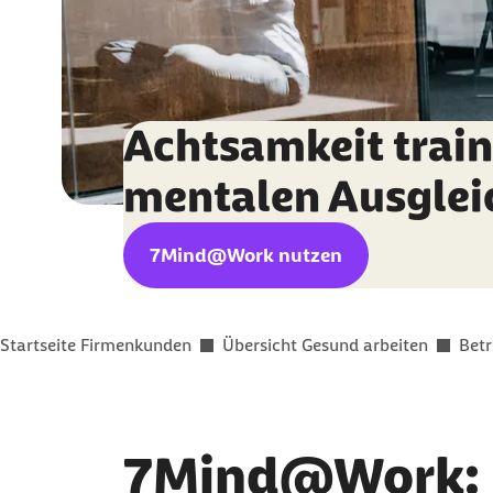
Achtsamkeit train
mentalen Ausglei
7Mind@Work nutzen
Sie befinden sich hier:
Startseite Firmenkunden
Übersicht Gesund arbeiten
Bet
7Mind@Work: D