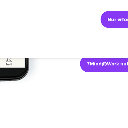
den Geist ber
Klarheit im K
Nur erfo
mit Stress e
Kreativität st
7Mind@Work nu