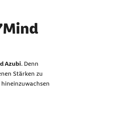
 7Mind
d Azubi
. Denn
enen Stärken zu
uf hineinzuwachsen