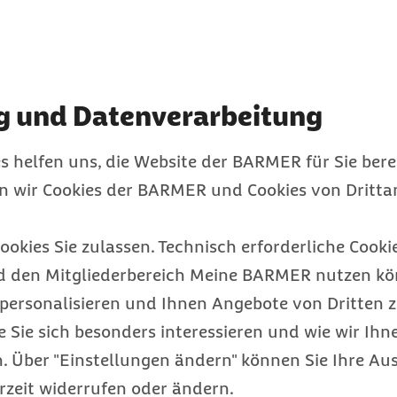
7Mind
g und Datenverarbeitung
Betrieb
s helfen uns, die Website der BARMER für Sie bere
Wir stellen Ihnen 
en wir Cookies der BARMER und Cookies von Drittan
vor. Nutzen Sie di
wichtigen Thema 
ookies Sie zulassen. Technisch erforderliche Cookie
Wir helfen Ihnen b
d den Mitgliederbereich Meine BARMER nutzen kön
und, wenn es techn
personalisieren und Ihnen Angebote von Dritten z
Die Meditation mi
e Sie sich besonders interessieren und wie wir Ihn
Selbstvertrau
 Über "Einstellungen ändern" können Sie Ihre Aus
rzeit widerrufen oder ändern.