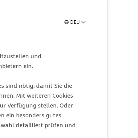
@Work im
DEU
 nutzen
itzustellen und
das
BGM
-Angebot gerne persönlich
bietern ein.
e App in stressigen Zeiten, um dem
Achtsamkeit mehr Raum zu geben.
s sind nötig, damit Sie die
ei der Bereitstellung der Zugänge
nen. Mit weiteren Cookies
ische Fragen gibt.
ur Verfügung stellen. Oder
t
7Mind
wirkt auf vielen Ebenen:
en ein besonders gutes
en stärken
wahl detailliert prüfen und