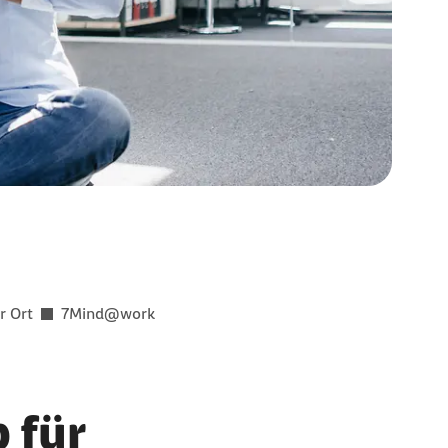
r Ort
7Mind@work
 für