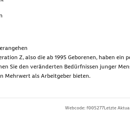
n
herangehen
tion Z, also die ab 1995 Geborenen, haben ein po
nen Sie den veränderten Bedürfnissen junger Me
 Mehrwert als Arbeitgeber bieten.
rne
3 Sterne
ng: 4 Sterne
ertung: 5 Sterne
Webcode: f005277
Letzte Aktua