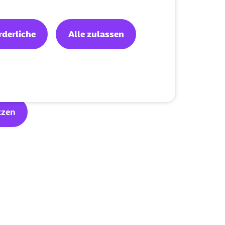
uhigen
opf schaffen
rderliche
Alle zulassen
ntspannt umgehen
eigern
tzen