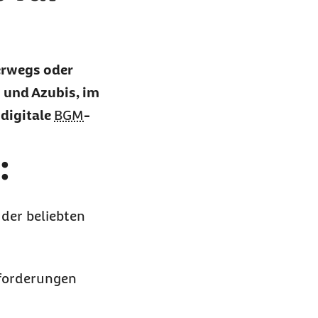
terwegs oder
 und Azubis, im
 digitale
BGM
-
:
 der beliebten
sforderungen