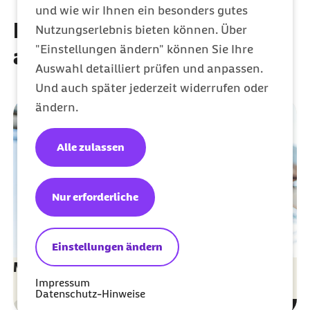
und wie wir Ihnen ein besonders gutes
Diese Artikel könnten Sie
Nutzungserlebnis bieten können. Über
"Einstellungen ändern" können Sie Ihre
auch interessieren
Auswahl detailliert prüfen und anpassen.
Und auch später jederzeit widerrufen oder
ändern.
Alle zulassen
Nur erforderliche
Einstellungen ändern
Mitarbeiter ins Ausland entsenden
Impressum
Datenschutz-Hinweise
Sozialversicherung