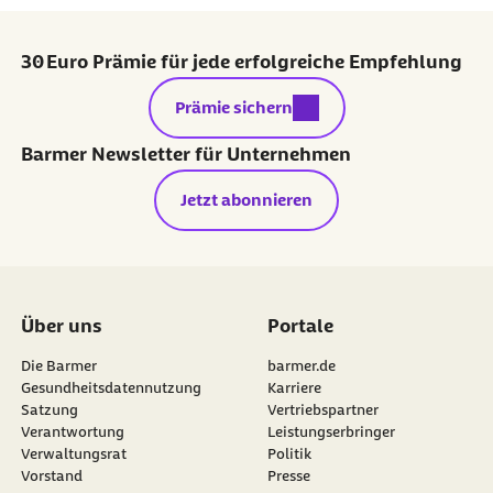
30 Euro Prämie für jede erfolgreiche Empfehlung
externer Link:
Prämie sichern
Barmer Newsletter für Unternehmen
Jetzt abonnieren
Über uns
Portale
Die Barmer
barmer.de
Gesundheitsdatennutzung
Karriere
Satzung
Vertriebspartner
Verantwortung
Leistungserbringer
Verwaltungsrat
Politik
Vorstand
Presse