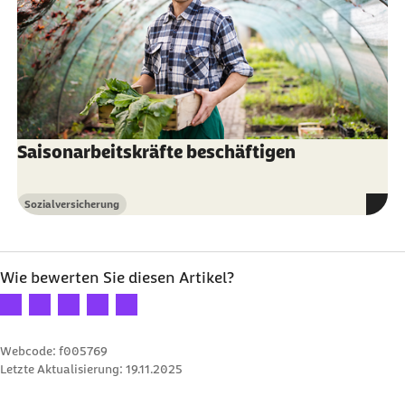
Saisonarbeitskräfte beschäftigen
Sozialversicherung
Kategorie
Wie bewerten Sie diesen Artikel?
Ihre Bewertung: 1 Stern
Ihre Bewertung: 2 Sterne
Ihre Bewertung: 3 Sterne
Ihre Bewertung: 4 Sterne
Ihre Bewertung: 5 Sterne
Webcode: f005769
Letzte Aktualisierung:
19.11.2025