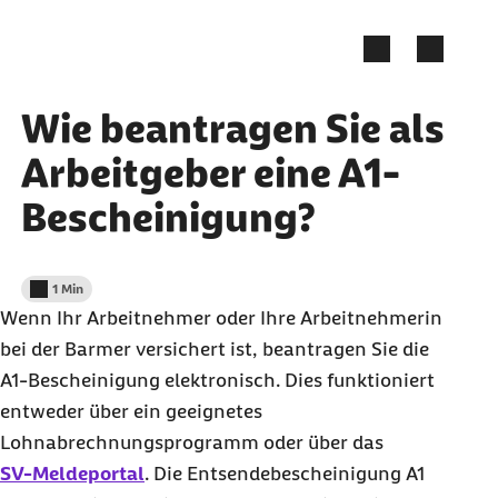
Zum Kontakt Knopf springen
Zum Seiteninhalt springen
Wie beantragen Sie als
Arbeitgeber eine A1-
Bescheinigung?
1 Min
Lesedauer weniger als
Wenn Ihr Arbeitnehmer oder Ihre Arbeitnehmerin
bei der Barmer versichert ist, beantragen Sie die
A1-Bescheinigung elektronisch. Dies funktioniert
entweder über ein geeignetes
Lohnabrechnungsprogramm oder über das
SV-Meldeportal
. Die Entsendebescheinigung A1