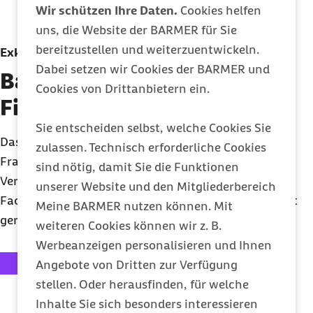
Wir schützen Ihre Daten.
Cookies helfen
uns, die Website der BARMER für Sie
bereitzustellen und weiterzuentwickeln.
Exklusive Beratung
Dabei setzen wir Cookies der BARMER und
Barmer Telefon für
Cookies von Drittanbietern ein.
Firmenkunden
Sie entscheiden selbst, welche Cookies Sie
Das Barmer Telefon für Firmenkunden hilft Ihnen bei
zulassen. Technisch erforderliche Cookies
Fragen zur Beitragsberechnung, zum
sind nötig, damit Sie die Funktionen
Versicherungsrecht oder bei der Suche nach einem
unserer Website und den Mitgliederbereich
Fachseminar oder betrieblichen Gesundheitsangebot
Meine BARMER nutzen können. Mit
gerne weiter.
weiteren Cookies können wir z. B.
Werbeanzeigen personalisieren und Ihnen
externer Link:
0202 568 333 0505
Angebote von Dritten zur Verfügung
stellen. Oder herausfinden, für welche
Inhalte Sie sich besonders interessieren