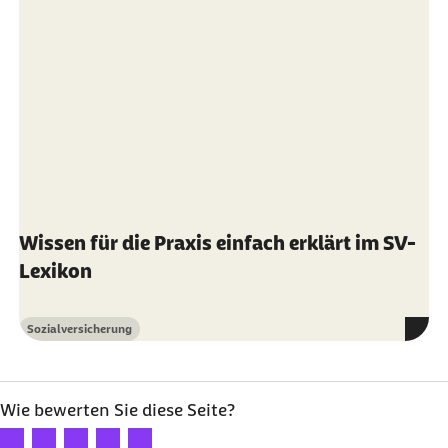
Wissen für die Praxis einfach erklärt im SV-
Lexikon
Sozialversicherung
Kategorie
Wie bewerten Sie diese Seite?
Ihre Bewertung: 1 Stern
Ihre Bewertung: 2 Sterne
Ihre Bewertung: 3 Sterne
Ihre Bewertung: 4 Sterne
Ihre Bewertung: 5 Sterne
Webcode: f005775