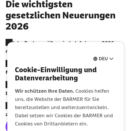
Die wichtigsten
gesetzlichen Neuerungen
2026
Welche Rechengrößen sind ab 1. Januar 2026
relevant?
DEU
Was ändert sich bei Mindestlohn, Mini- und
Cookie-Einwilligung und
Midijobs?
Datenverarbeitung
Was ist beim elektronischen Meldeverfahren zu
Wir schützen Ihre Daten.
Cookies helfen
beachten?
uns, die Website der BARMER für Sie
Was ändert sich 2026 steuer- und
bereitzustellen und weiterzuentwickeln.
arbeitsrechtlich?
Dabei setzen wir Cookies der BARMER und
Cookies von Drittanbietern ein.
Jetzt informieren