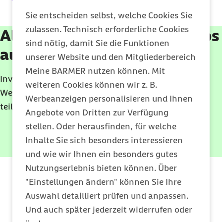
Sie entscheiden selbst, welche Cookies Sie
zulassen. Technisch erforderliche Cookies
Alle Seminare und Workshops
sind nötig, damit Sie die Funktionen
auf einen Blick
unserer Website und den Mitgliederbereich
Meine BARMER nutzen können. Mit
Investieren Sie in die Zukunft – mit beruflicher
weiteren Cookies können wir z. B.
Weiterbildung. Jetzt anmelden und kostenlos
Werbeanzeigen personalisieren und Ihnen
teilnehmen.
Angebote von Dritten zur Verfügung
stellen. Oder herausfinden, für welche
Inhalte Sie sich besonders interessieren
Seminar finden
und wie wir Ihnen ein besonders gutes
Nutzungserlebnis bieten können. Über
"Einstellungen ändern" können Sie Ihre
Auswahl detailliert prüfen und anpassen.
Und auch später jederzeit widerrufen oder