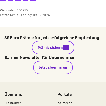
Letzte Aktualisierung:
09.02.2026
30 Euro Prämie für jede erfolgreiche Empfehlung
externer Link:
Prämie sichern
Barmer Newsletter für Unternehmen
Jetzt abonnieren
Über uns
Portale
Die Barmer
barmer.de
Gesundheitsdatennutzung
Karriere
Satzung
Vertriebspartner