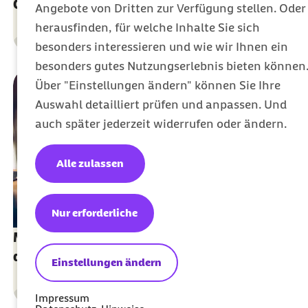
Geringfügig Beschäftigte einstellen
Angebote von Dritten zur Verfügung stellen. Oder
herausfinden, für welche Inhalte Sie sich
Sozialversicherung
besonders interessieren und wie wir Ihnen ein
Kategorie
besonders gutes Nutzungserlebnis bieten können
Über "Einstellungen ändern" können Sie Ihre
Auswahl detailliert prüfen und anpassen. Und
auch später jederzeit widerrufen oder ändern.
Alle zulassen
Nur erforderliche
Minijobs und Steuern: Sie haben die Wahl bei
der Besteuerungsform
Einstellungen ändern
Sozialversicherung
Impressum
Kategorie