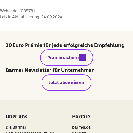
Webcode: f005781
Letzte Aktualisierung:
24.09.2024
30 Euro Prämie für jede erfolgreiche Empfehlung
externer Link:
Prämie sichern
Barmer Newsletter für Unternehmen
Jetzt abonnieren
Über uns
Portale
Die Barmer
barmer.de
Gesundheitsdatennutzung
Karriere