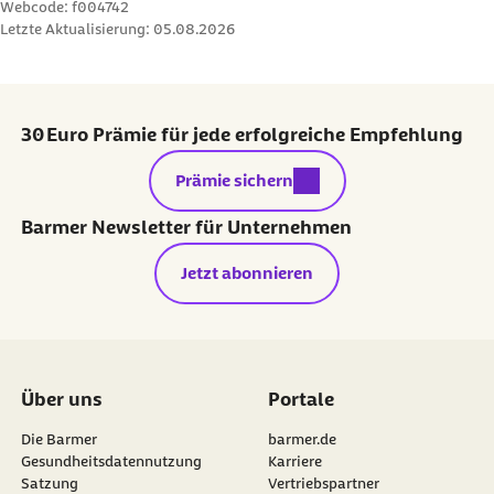
Webcode: f004742
Letzte Aktualisierung:
05.08.2026
30 Euro Prämie für jede erfolgreiche Empfehlung
externer Link:
Prämie sichern
Barmer Newsletter für Unternehmen
Jetzt abonnieren
Über uns
Portale
Die Barmer
barmer.de
Gesundheitsdatennutzung
Karriere
Satzung
Vertriebspartner