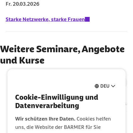
Fr. 20.03.2026
Starke Netzwerke, starke Frauen
Weitere Seminare, Angebote
und Kurse
Zum vorigen 
Zum nä
DEU
Cookie-Einwilligung und
Versicherung & Meldeverfahren
Ausbildung
Datenverarbeitung
Wir schützen Ihre Daten.
Cookies helfen
uns, die Website der BARMER für Sie