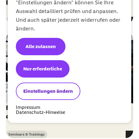
Einstieg in die Personalarbeit
"Einstellungen ändern" können Sie Ihre
Auswahl detailliert prüfen und anpassen.
Und auch später jederzeit widerrufen oder
Seminare & Trainings
Kategorie
ändern.
Alle zulassen
Nur erforderliche
Einstellungen ändern
Impressum
Beschäftigte in Mutterschutz und Elternzeit
Datenschutz-Hinweise
erfolgreich unterstützen
Seminare & Trainings
Kategorie