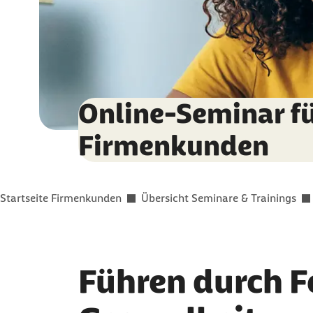
Online-Seminar f
Firmenkunden
Sie befinden sich hier:
Startseite Firmenkunden
Übersicht Seminare & Trainings
Führen durch F