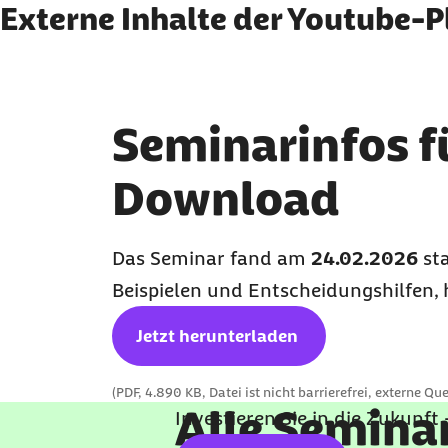
Externe Inhalte anzeige
Externe Inhalte der Youtube-P
Sie können an dieser Stelle einstellen, alle exter
Ich bin damit einverstanden, dass personenbezog
Mehr dazu in unserer
Datenschutzerklärung
.
Seminarinfos f
Download
Das Seminar fand am
24.02.2026
sta
Beispielen und Entscheidungshilfen, 
Jetzt herunterladen
(PDF, 4.890 KB, Datei ist nicht barrierefrei, externe Que
Alle Semina
Investieren Sie in die Zukunft