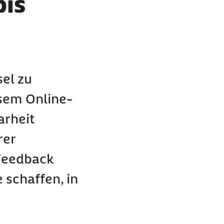
bis
el zu
sem Online-
arheit
rer
 Feedback
 schaffen, in