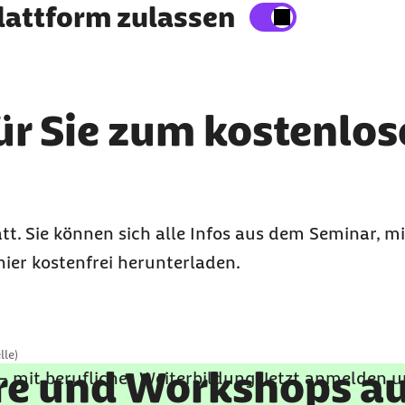
n
lattform zulassen
nen Inhalte auf der Website anzeigen zu lassen.
ene Daten an Drittplattformen übermittelt werde
ür Sie zum kostenlos
tt. Sie können sich alle Infos aus dem Seminar, m
hier kostenfrei herunterladen.
lle)
re und Workshops auf
 – mit beruflicher Weiterbildung. Jetzt anmelden 