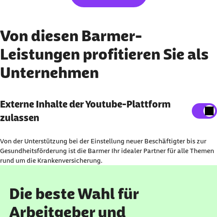
Von diesen Barmer-
Leistungen profitieren Sie als
Unternehmen
Externe Inhalte anzeigen
Externe Inhalte der Youtube-Plattform
zulassen
Sie können an dieser Stelle einstellen, alle externen
Inhalte auf der Website anzeigen zu lassen.
Von der Unterstützung bei der Einstellung neuer Beschäftigter bis zur
Ich bin damit einverstanden, dass personenbezogene
Gesundheitsförderung ist die Barmer Ihr idealer Partner für alle Themen
rund um die Krankenversicherung.
Daten an Drittplattformen übermittelt werden.
Mehr dazu in unserer
Datenschutzerklärung
.
Die beste Wahl für
Arbeitgeber und