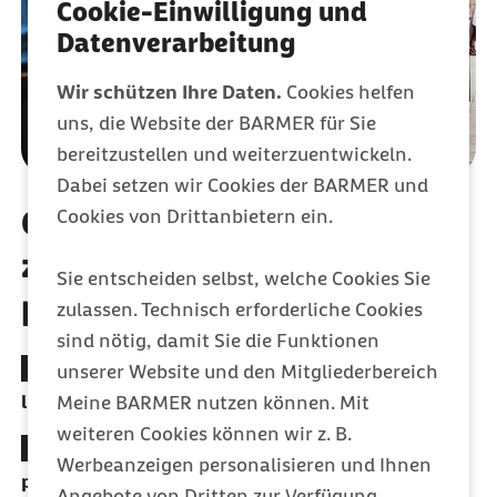
Cookie-Einwilligung und
Datenverarbeitung
Wir schützen Ihre Daten.
Cookies helfen
uns, die Website der BARMER für Sie
bereitzustellen und weiterzuentwickeln.
Dabei setzen wir Cookies der BARMER und
Gesundheitsangebote, die
Cookies von Drittanbietern ein.
zu Ihrem Unternehmen
Sie entscheiden selbst, welche Cookies Sie
passen
zulassen. Technisch erforderliche Cookies
sind nötig, damit Sie die Funktionen
Setzen Sie beim Gesundheitsmanagement auf
unserer Website und den Mitgliederbereich
langjährige Erfahrung und Kompetenz
Meine BARMER nutzen können. Mit
weiteren Cookies können wir z. B.
An über 30 Standorten zur Firmengesundheit
Werbeanzeigen personalisieren und Ihnen
persönlich und individuell beraten werden
Angebote von Dritten zur Verfügung