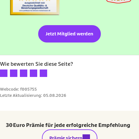
Jetzt Mitglied werden
Wie bewerten Sie diese Seite?
Ihre Bewertung: 1 Stern
Ihre Bewertung: 2 Sterne
Ihre Bewertung: 3 Sterne
Ihre Bewertung: 4 Sterne
Ihre Bewertung: 5 Sterne
Webcode: f005755
Letzte Aktualisierung:
05.08.2026
30 Euro Prämie für jede erfolgreiche Empfehlung
externer Link:
Prämie sichern