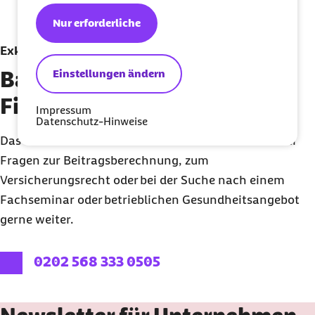
Nur erforderliche
Exklusive Beratung
Einstellungen ändern
Barmer Telefon für
Firmenkunden
Impressum
Datenschutz-Hinweise
Das Barmer Telefon für Firmenkunden hilft Ihnen bei
Fragen zur Beitragsberechnung, zum
Versicherungsrecht oder bei der Suche nach einem
Fachseminar oder betrieblichen Gesundheitsangebot
gerne weiter.
externer Link:
0202 568 333 0505