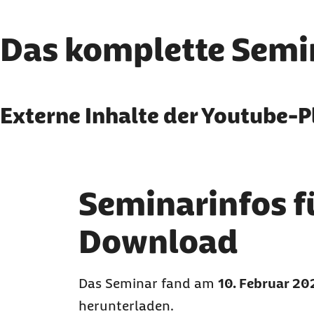
Das komplette Semin
Externe Inhalte anzeige
Externe Inhalte der Youtube-P
Sie können an dieser Stelle einstellen, alle exter
Ich bin damit einverstanden, dass personenbezog
Mehr dazu in unserer
Datenschutzerklärung
.
Seminarinfos f
Download
Das Seminar fand am
10. Februar 20
herunterladen.