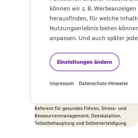
können wir z. B. Werbeanzeigen 
herausfinden, für welche Inhalt
Nutzungserlebnis bieten können.
anpassen. Und auch später jede
Einstellungen ändern
Torsten von Keitz
Impressum
Datenschutz-Hinweise
Diplom-Sportlehrer für Rehabilitation,
Prävention und Behindertensport sowie
Referent für gesundes Führen, Stress- und
Ressourcenmanagement, Deeskalation,
Selbstbehauptung und Selbstverteidigung