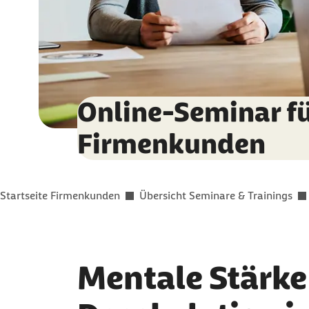
Online-Seminar f
Firmenkunden
Sie befinden sich hier:
Startseite Firmenkunden
Übersicht Seminare & Trainings
Mentale Stärke 