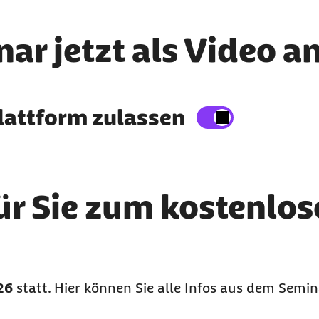
ar jetzt als Video a
n
lattform zulassen
nen Inhalte auf der Website anzeigen zu lassen.
ene Daten an Drittplattformen übermittelt werde
ür Sie zum kostenlos
26
statt. Hier können Sie alle Infos aus dem Semin