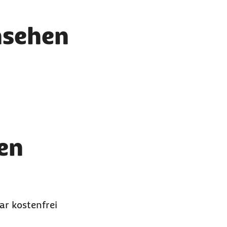
nsehen
n.
en
ar kostenfrei