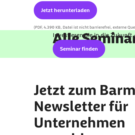
Jetzt herunterladen
(PDF, 4.390 KB, Datei ist nicht barrierefrei, externe Que
Alle Semina
Investieren Sie in die Zukunft
Seminar finden
Jetzt zum Barm
Newsletter für
Unternehmen