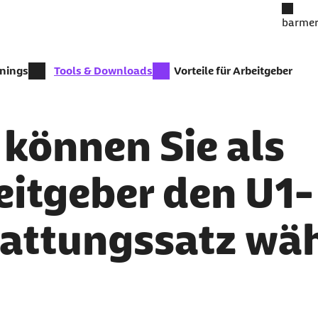
barmer
zur Zeit aktiv:
inings
Tools & Downloads
Vorteile für Arbeitgeber
 können Sie als
eitgeber den U1-
tattungssatz wä
er als