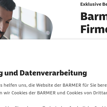
Exklusive B
Barm
Firm
Das Barmer 
bei Fragen 
Versicherun
einem Fachs
g und Datenverarbeitung
Gesundheits
s helfen uns, die Website der BARMER für Sie bere
ext
020
en wir Cookies der BARMER und Cookies von Drittan