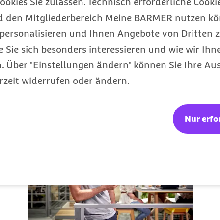
ookies Sie zulassen. Technisch erforderliche Cookie
d den Mitgliederbereich Meine BARMER nutzen kön
personalisieren und Ihnen Angebote von Dritten z
e Sie sich besonders interessieren und wie wir Ihn
 Über "Einstellungen ändern" können Sie Ihre Aus
önnten Sie auch inte
rzeit widerrufen oder ändern.
Nur erfo