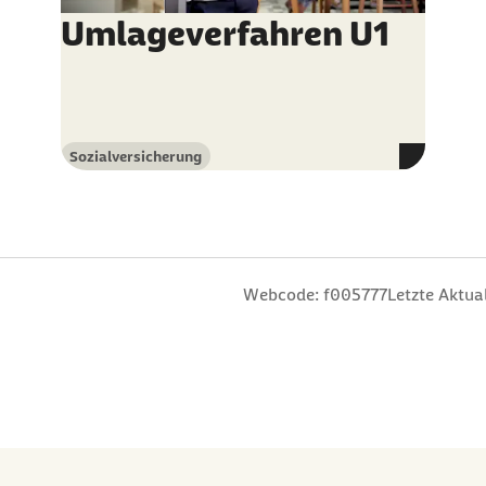
Umlageverfahren U1
Sozialversicherung
Kategorie
n
 Sterne
ng: 3 Sterne
ertung: 4 Sterne
 Bewertung: 5 Sterne
Webcode: f005777
Letzte Aktual