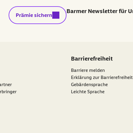
Barmer Newsletter für 
externer Link:
Prämie sichern
Barrierefreiheit
Barriere melden
Erklärung zur Barrierefreiheit
artner
Gebärdensprache
rbringer
Leichte Sprache