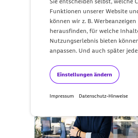
Sie entscheiden selbst, welche C
Funktionen unserer Website un
können wir z. B. Werbeanzeigen 
herausfinden, für welche Inhalt
Nutzungserlebnis bieten können.
Diese Artikel k
anpassen. Und auch später jede
Einstellungen ändern
Impressum
Datenschutz-Hinweise