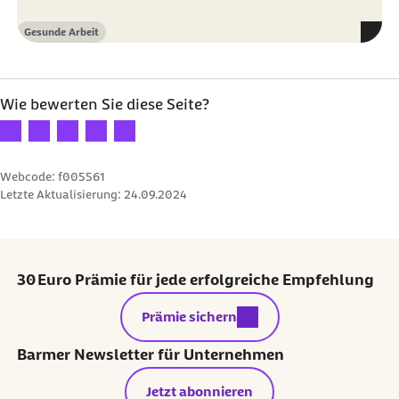
Gesunde Arbeit
Kategorie
Wie bewerten Sie diese Seite?
Ihre Bewertung: 1 Stern
Ihre Bewertung: 2 Sterne
Ihre Bewertung: 3 Sterne
Ihre Bewertung: 4 Sterne
Ihre Bewertung: 5 Sterne
Webcode: f005561
Letzte Aktualisierung:
24.09.2024
30 Euro Prämie für jede erfolgreiche Empfehlung
externer Link:
Prämie sichern
Barmer Newsletter für Unternehmen
Jetzt abonnieren