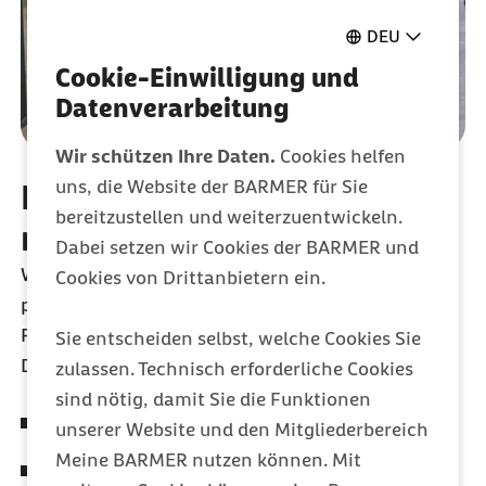
DEU
Cookie-Einwilligung und
Datenverarbeitung
Wir schützen Ihre Daten.
Cookies helfen
uns, die Website der BARMER für Sie
BGM-Angebot im Betrieb
bereitzustellen und weiterzuentwickeln.
nutzen
Dabei setzen wir Cookies der BARMER und
Wir stellen Ihnen unser
BGM
-Angebot gerne
Cookies von Drittanbietern ein.
persönlich vor und helfen Ihnen bei technischen
Fragen.
Sie entscheiden selbst, welche Cookies Sie
Das Angebot beinhaltet folgende Themenfelder:
zulassen. Technisch erforderliche Cookies
sind nötig, damit Sie die Funktionen
Ableitung von erfolgreichen Resilienzfaktoren
unserer Website und den Mitgliederbereich
Meine BARMER nutzen können. Mit
Förderung von Resilienzfaktoren im Team