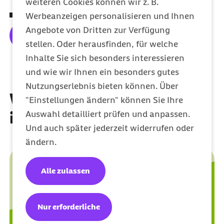
weiteren Cookies können wir z. B.
Zielsetzung für ein widerstandsfähiges ICH
Werbeanzeigen personalisieren und Ihnen
Angebote von Dritten zur Verfügung
Jetzt das Angebot nutzen
stellen. Oder herausfinden, für welche
Inhalte Sie sich besonders interessieren
und wie wir Ihnen ein besonders gutes
Nutzungserlebnis bieten können. Über
Weitere Themen, die Sie
"Einstellungen ändern" können Sie Ihre
Auswahl detailliert prüfen und anpassen.
interessieren könnten
Und auch später jederzeit widerrufen oder
ändern.
Alle zulassen
Nur erforderliche