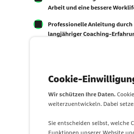
Arbeit und eine bessere Workli
Professionelle Anleitung durch
langjähriger Coaching-Erfahr
Cookie-Einwilligun
Ihr Expertente
Wir schützen Ihre Daten.
Cookie
weiterzuentwickeln. Dabei setz
Sie entscheiden selbst, welche C
Funktionen unserer Website un