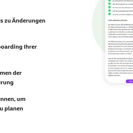
es zu Änderungen
boarding Ihrer
hmen der
erung
ennen, um
zu planen