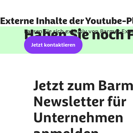
Externe Inhalte anzeige
Externe Inhalte der Youtube-P
Haben Sie noch 
Lassen Sie sich exklusiv von Barmer Ex
Sie können an dieser Stelle einstellen, alle exter
Ich bin damit einverstanden, dass personenbezog
Jetzt kontaktieren
Mehr dazu in unserer
Datenschutzerklärung
.
Jetzt zum Barm
Newsletter für
Unternehmen