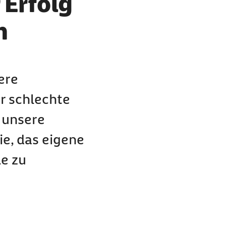
 Erfolg
n
ere
r schlechte
 unsere
e, das eigene
le zu