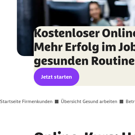
Kostenloser Onlin
Mehr Erfolg im Jo
gesunden Routin
Jetzt starten
Sie befinden sich hier:
Startseite Firmenkunden
Übersicht Gesund arbeiten
Bet