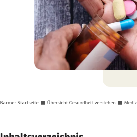
Sie befinden sich hier:
Barmer Startseite
Übersicht Gesundheit verstehen
Mediz
Inhaltsverzeichnis