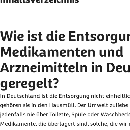
Wie ist die Entsorgung von Medikamenten und 
Deutschland geregelt?
Kann man alte Medikamente im Hausmüll ent
Wie ist die Entsorg
Alte Medikamente nicht in die Toilette werfen
Entsorgen Apotheken Arzneimittel?
Medikamenten und
Medi-Tonnen um Medikamente zu entsorgen
Arzneimitteln in De
geregelt?
In Deutschland ist die Entsorgung nicht einheitlic
gehören sie in den Hausmüll. Der Umwelt zuliebe s
jedenfalls nie über Toilette, Spüle oder Waschbec
Medikamente, die überlagert sind, solche, die wi