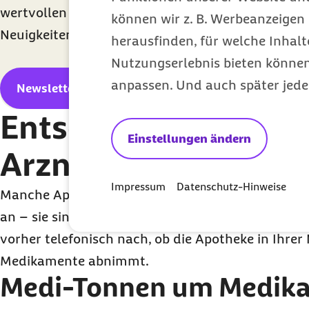
wertvollen Tipps erhalten und über exklusive Bar
können wir z. B. Werbeanzeigen 
Neuigkeiten informiert werden.
herausfinden, für welche Inhalt
Nutzungserlebnis bieten können.
anpassen. Und auch später jede
Newsletter abonnieren
Entsorgen Apothek
Einstellungen ändern
Arzneimittel?
Impressum
Datenschutz-Hinweise
Manche Apotheken bieten als Service die Abnahm
an – sie sind dazu allerdings nicht verpflichtet. 
vorher telefonisch nach, ob die Apotheke in Ihrer
Medikamente abnimmt.
Medi-Tonnen um Medik