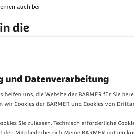
temen auch bei
in die
h das Spülbecken, den
undwasser nicht zu
en, spülen Sie aus dem
g und Datenverarbeitung
orgen von Medikamenten
fährden und dass Dritte
s helfen uns, die Website der BARMER für Sie bere
en wir Cookies der BARMER und Cookies von Drittan
ookies Sie zulassen. Technisch erforderliche Cookie
sundheitsthemen mit
d den Mitgliederbereich Meine BARMER nutzen kön