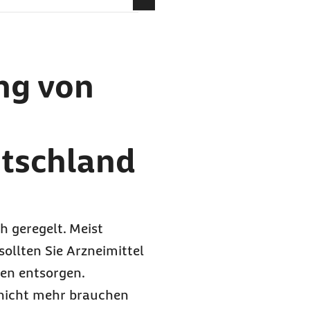
Arzneimitteln in
sorgen?
ung von
utschland
h geregelt. Meist
ollten Sie Arzneimittel
ken entsorgen.
r nicht mehr brauchen