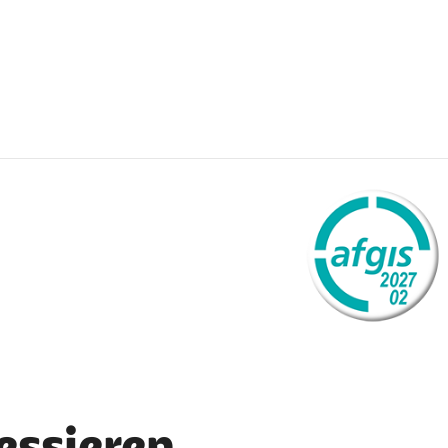
externer Link:
ressieren