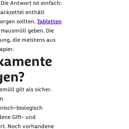
ie Antwort ist einfach:
packzettel enthält
orgen sollten.
Tabletten
 Hausmüll geben. Die
kung, die meistens aus
apier.
ikamente
gen?
üll gilt als sicher.
in
isch-biologisch
ene Gift- und
iert. Noch vorhandene