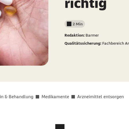
richtig
2 Min
Lesedauer weniger als
Redaktion:
Barmer
Qualitätssicherung:
Fachbereich Ar
in & Behandlung
Medikamente
Arzneimittel entsorgen