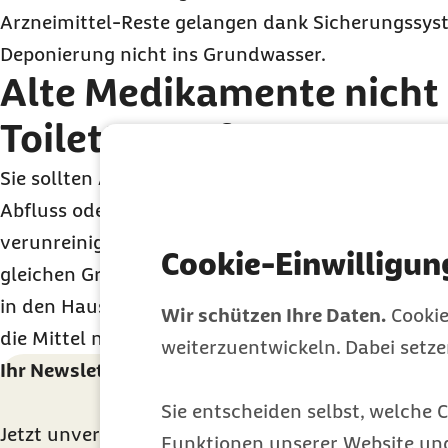
Arzneimittel-Reste gelangen dank Sicherungssys
Deponierung nicht ins Grundwasser.
Alte Medikamente nicht 
Toilette werfen
Sie sollten Arzneimittel weder in die Toilette noc
Abfluss oder ins Waschbecken spülen, um das Gr
verunreinigen. Behälter, die Medikamente enthalt
Cookie-Einwilligun
gleichen Grund nicht aus. Achten Sie beim Ents
in den Hausmüll darauf, dass Sie keine Kinder ge
Wir schützen Ihre Daten.
Cookie
die Mittel nicht wiederverwenden können.
weiterzuentwickeln. Dabei setz
Ihr Newsletter für ein gesünderes Leben
Sie entscheiden selbst, welche C
Jetzt unverbindlich anmelden und monatlich Ge
Funktionen unserer Website un