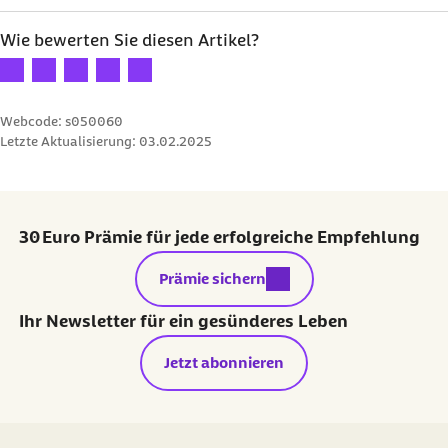
Wie bewerten Sie diesen Artikel?
Ihre Bewertung: 1 Stern
Ihre Bewertung: 2 Sterne
Ihre Bewertung: 3 Sterne
Ihre Bewertung: 4 Sterne
Ihre Bewertung: 5 Sterne
Webcode: s050060
Letzte Aktualisierung:
03.02.2025
30 Euro Prämie für jede erfolgreiche Empfehlung
externer Link:
Prämie sichern
Ihr Newsletter für ein gesünderes Leben
Jetzt abonnieren