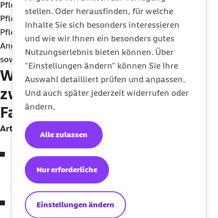
Pflegeversicherung. Darüber hinaus leistet die
stellen. Oder herausfinden, für welche
Pflegekasse abhängig vom Umfang der
Inhalte Sie sich besonders interessieren
Pflegetätigkeit und Pflegegrad der oder des
und wie wir Ihnen ein besonders gutes
Angehörigen Beiträge zur Arbeitslosen-
Nutzungserlebnis bieten können. Über
sowie Rentenversicherung.
"Einstellungen ändern" können Sie Ihre
Was ist der Unterschied
Auswahl detailliert prüfen und anpassen.
zwischen Pflegezeit und
Und auch später jederzeit widerrufen oder
ändern.
Familienpflegezeit?
Art und Länge der Freistellung:
Alle zulassen
Die Pflegezeit ermöglicht eine teilweise oder
vollständige Freistellung von Ihrer Tätigkeit
Nur erforderliche
für bis zu sechs Monate.
Bei der
Familienpflegezeit
können Sie Ihre
Einstellungen ändern
wöchentliche Arbeitszeit für einen Zeitraum