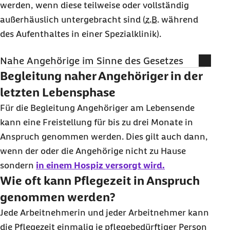
werden, wenn diese teilweise oder vollständig
außerhäuslich untergebracht sind (
z.B.
während
des Aufenthaltes in einer Spezialklinik).
Nahe Angehörige im Sinne des Gesetzes
Begleitung naher Angehöriger in der
Großeltern, Eltern, Schwiegereltern,
Stiefeltern
letzten Lebensphase
Für die Begleitung Angehöriger am Lebensende
Ehegatten, Lebenspartnerinnen und
kann eine Freistellung für bis zu drei Monate in
Lebenspartner, Partner einer eheähnlichen
Anspruch genommen werden. Dies gilt auch dann,
oder lebenspartnerschaftsähnlichen
wenn der oder die Angehörige nicht zu Hause
Gemeinschaft
sondern
in einem Hospiz versorgt wird.
Geschwister, Ehegatten der Geschwister und
Wie oft kann Pflegezeit in Anspruch
Geschwister der Ehegatten, Lebenspartner der
genommen werden?
Geschwister und Geschwister der
Jede Arbeitnehmerin und jeder Arbeitnehmer kann
Lebenspartner
die Pflegezeit einmalig je pflegebedürftiger Person