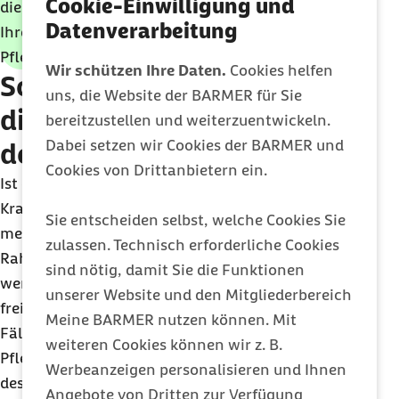
Cookie-Einwilligung und
diesen Zeitraum können Sie bei der Pflegekasse
Datenverarbeitung
Ihrer/Ihres Angehörigen das
Pflegeunterstützungsgeld beantragen.
Wir schützen Ihre Daten.
Cookies helfen
Sozialversicherung: Wie ist
uns, die Website der BARMER für Sie
die Pflegeperson während
bereitzustellen und weiterzuentwickeln.
Dabei setzen wir Cookies der BARMER und
der Pflegezeit versichert?
Cookies von Drittanbietern ein.
Ist durch die vollständige Freistellung der
Kranken- und Pflegeversicherungsschutz nicht
Sie entscheiden selbst, welche Cookies Sie
mehr gegeben, kann die Pflegeperson häufig im
zulassen. Technisch erforderliche Cookies
Rahmen der
Familienversicherung
abgesichert
sind nötig, damit Sie die Funktionen
werden. Sofern dies nicht möglich ist, muss eine
unserer Website und den Mitgliederbereich
freiwillige Weiterversicherung erfolgen. In diesen
Meine BARMER nutzen können. Mit
Fällen leistet die Pflegekasse der oder des
weiteren Cookies können wir z. B.
Pflegebedürftigen einen Beitragszuschuss in Höhe
Werbeanzeigen personalisieren und Ihnen
des Mindestbeitrages zur Kranken- und
Angebote von Dritten zur Verfügung