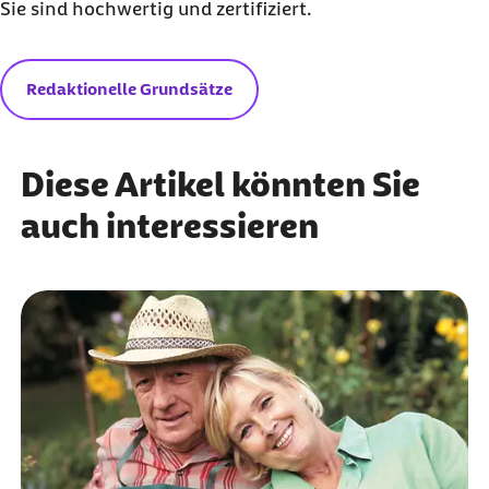
Sie sind hochwertig und zertifiziert.
Weiterführende Informationen
Bundesministerium für Familie, Senioren,
Redaktionelle Grundsätze
Frauen und Jugend
Diese Artikel könnten Sie
auch interessieren