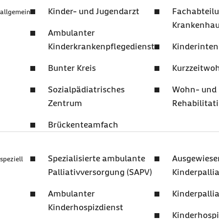
Kinder- und Jugendarzt
Fachabteil
allgemein
Krankenha
Ambulanter
Kinderkrankenpflegedienst
Kinderinten
Bunter Kreis
Kurzzeitwo
Sozialpädiatrisches
Wohn- und
Zentrum
Rehabilitat
Brückenteamfach
Spezialisierte ambulante
Ausgewiese
speziell
Palliativversorgung (SAPV)
Kinderpalli
Ambulanter
Kinderpalli
Kinderhospizdienst
Kinderhospi