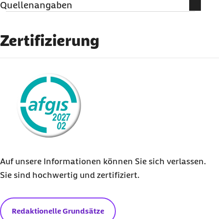
Quellenangaben
Literatur
Zertifizierung
Angehörige pflegen: Das Magazin für die
Pflege zu Hause, Pflege
e.V.
(
Hrsg.
), Ausgabe
externer Link:
3/2020 –
www.angehoerige-pflegen.de
Auf unsere Informationen können Sie sich verlassen.
Sie sind hochwertig und zertifiziert.
Redaktionelle Grundsätze