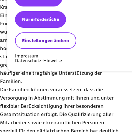
Krankenhausärzte. Bundesweit gibt es über 15
Einrichtungen dieser Art.
Nur erforderliche
Für Kinder mit lebenslimitierenden Erkrankungen
wurde also in den vergangenen Jahren die
ambulante und stationäre palliative und
Einstellungen ändern
hospizliche Versorgung deutlich ausgeweitet und
Impressum
stärker spezialisiert. Beide Versorgungskonzepte
Datenschutz-Hinweise
greifen ineinander und ermöglichen immer
häufiger eine tragfähige Unterstützung der
Familien.
Die Familien können voraussetzen, dass die
Versorgung in Abstimmung mit ihnen und unter
flexibler Berücksichtigung ihrer besonderen
Gesamtsituation erfolgt. Die Qualifizierung aller
Mitarbeiter sowie ehrenamtlichen Personen
speziell für den pädiatrischen Bereich hat deutlich