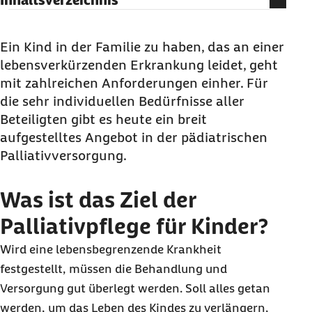
Inhaltsverzeichnis
Was ist das Ziel der Palliativpflege für Kinder?
Wie viele Kinder und Jugendliche sind in
Ein Kind in der Familie zu haben, das an einer
Deutschland angewiesen auf Palliativpflege?
lebensverkürzenden Erkrankung leidet, geht
mit zahlreichen Anforderungen einher. Für
Welche ambulanten Einrichtungen der
die sehr individuellen Bedürfnisse aller
Palliativpflege gibt es?
Beteiligten gibt es heute ein breit
Welche Stationäre Hilfen für die Palliativpflege
aufgestelltes Angebot in der pädiatrischen
von Kindern gibt es?
Palliativversorgung.
Welche Entwicklungen gibt es bei der
Palliativpflege von Kindern?
Was ist das Ziel der
Palliativpflege für Kinder?
Wird eine lebensbegrenzende Krankheit
festgestellt, müssen die Behandlung und
Versorgung gut überlegt werden. Soll alles getan
werden, um das Leben des Kindes zu verlängern,