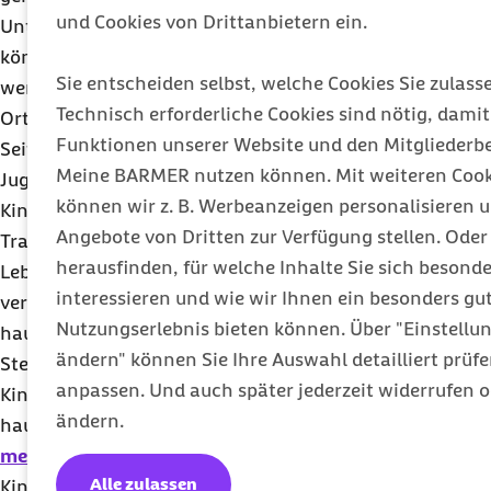
und Cookies von Drittanbietern ein.
Unterstützung. Wie in einem Kurzzeitwohnheim
können die Kinder vorübergehend versorgt
Sie entscheiden selbst, welche Cookies Sie zulass
werden, zusätzlich können die Familien mit vor
Technisch erforderliche Cookies sind nötig, damit 
Ort sein.
Funktionen unserer Website und den Mitgliederb
Seit 2009 gibt es in Olpe einen eigenen Bereich für
Meine BARMER nutzen können. Mit weiteren Cook
Jugendliche und junge Erwachsene. Stationäre
können wir z. B. Werbeanzeigen personalisieren 
Kinderhospize bieten neben der Sterbe- und
Angebote von Dritten zur Verfügung stellen. Oder
Trauerbegleitung vor allem eine lebendige
herausfinden, für welche Inhalte Sie sich besonde
Lebensgestaltung an. Im Gegensatz dazu
interessieren und wie wir Ihnen ein besonders gu
verstehen sich Erwachsenenhospize
Nutzungserlebnis bieten können. Über "Einstellu
hauptsächlich als Einrichtungen in der
ändern" können Sie Ihre Auswahl detailliert prüf
Sterbebegleitung.
anpassen. Und auch später jederzeit widerrufen 
Kinderhospize haben meistens keinen eigenen
ändern.
hausinternen ärztlichen Dienst, sondern regeln die
medizinische Versorgung
über niedergelassene
Alle zulassen
Kinder- und Jugendärzte sowie dafür zugelassene