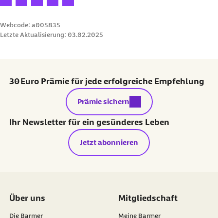
Webcode: a005835
Letzte Aktualisierung:
03.02.2025
30 Euro Prämie für jede erfolgreiche Empfehlung
externer Link:
Prämie sichern
Ihr Newsletter für ein gesünderes Leben
Jetzt abonnieren
Über uns
Mitgliedschaft
Die Barmer
Meine Barmer