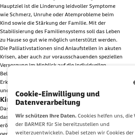
Hauptziel ist die Linderung leidvoller Symptome
wie Schmerz, Unruhe oder Atemprobleme beim
Kind sowie die Stärkung der Familie. Mit der
Stabilisierung des Familiensystems soll das Leben
zu Hause so gut wie möglich unterstützt werden.
Die Palliativstationen sind Anlaufstellen in akuten
Krisen, aber auch zur vorausschauenden speziellen
Versorgung im Hinblick auf die individuellen
Belange aufgrund der zugrunde liegenden
Erkrankung. Eltern und auch Geschwister können
und sollen mit aufgenommen werden.
Cookie-Einwilligung und
Kinderhospiz
Datenverarbeitung
Das erste stationäre Kinderhospiz in Deutschland,
Wir schützen Ihre Daten.
Cookies helfen uns, die
das Kinderhospiz Balthasar, wurde in Olpe 1998
der BARMER für Sie bereitzustellen und
eröffnet. Kinderhospize geben den Familien einen
weiterzuentwickeln. Dabei setzen wir Cookies d
gemeinsamen Ort zur Entlastung und