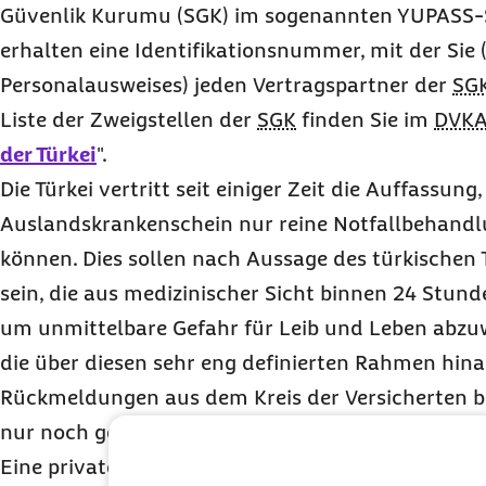
Güvenlik Kurumu (SGK) im sogenannten YUPASS-Sy
erhalten eine Identifikationsnummer, mit der Sie 
Personalausweises) jeden Vertragspartner der
SG
Liste der Zweigstellen der
SGK
finden Sie im
DVK
der Türkei
".
Die Türkei vertritt seit einiger Zeit die Auffassung
Auslandskrankenschein nur reine Notfallbehand
können. Dies sollen nach Aussage des türkischen 
sein, die aus medizinischer Sicht binnen 24 Stun
um unmittelbare Gefahr für Leib und Leben abz
die über diesen sehr eng definierten Rahmen hin
Rückmeldungen aus dem Kreis der Versicherten be
nur noch gegen Privat-Rechnung und Barzahlung 
Eine private Reisekrankenversicherung als
Zusatz