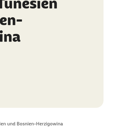
Tunesien
en-
ina
?
sien und Bosnien-Herzigowina