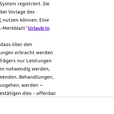
stem registriert. Sie
(bei Vorlage des
K
nutzen können. Eine
A
-Merkblatt "
Urlaub in
, dass über den
lungen erbracht werden
Trägers nur Leistungen
den notwendig werden,
uwenden. Behandlungen,
ausgehen, werden –
stätigen dies - offenbar
zur Verfügung gestellt.
versicherung
ist