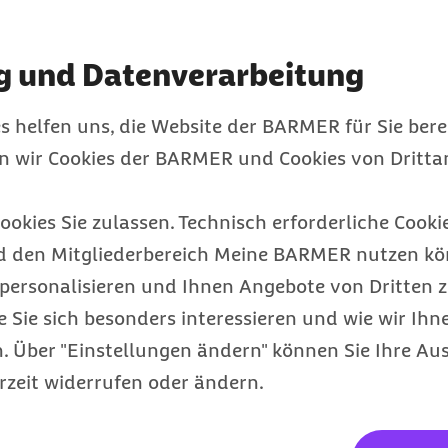
oder Bosnien-Herzegowina
nspartner HUK-Coburg.
g und Datenverarbeitung
s helfen uns, die Website der BARMER für Sie bere
en wir Cookies der BARMER und Cookies von Drittan
 besteht zudem nur
s vor der Einreise eine
ookies Sie zulassen. Technisch erforderliche Cookie
ch erforderlich machen
d den Mitgliederbereich Meine BARMER nutzen kön
en, nehmen Sie bitte
personalisieren und Ihnen Angebote von Dritten z
er
auf.
e Sie sich besonders interessieren und wie wir Ihn
 Über "Einstellungen ändern" können Sie Ihre Aus
rzeit widerrufen oder ändern.
sundheitsthemen mit
mer-Services und -