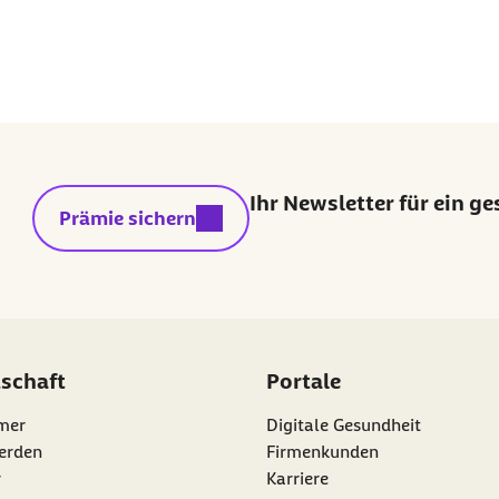
Ihr Newsletter für ein g
externer Link:
Prämie sichern
dschaft
Portale
mer
Digitale Gesundheit
erden
Firmenkunden
r
Karriere