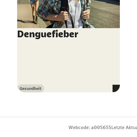
Denguefieber
Gesundheit
Kategorie
n
 Sterne
ng: 3 Sterne
ertung: 4 Sterne
 Bewertung: 5 Sterne
Webcode: a005655
Letzte Aktua