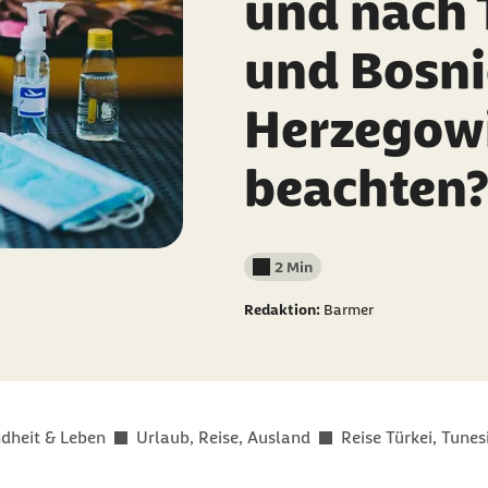
und nach 
und Bosni
Herzegow
beachten
2 Min
Lesedauer weniger als
Redaktion:
Barmer
dheit & Leben
Urlaub, Reise, Ausland
Reise Türkei, Tune