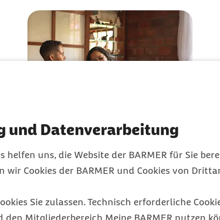
g und Datenverarbeitung
Mental Load:
Unsichtbarer Stress
s helfen uns, die Website der BARMER für Sie bere
Allein für das Familienmanagement
en wir Cookies der BARMER und Cookies von Drittan
verantwortlich?
ookies Sie zulassen. Technisch erforderliche Cookie
Gesundheit
d den Mitgliederbereich Meine BARMER nutzen kön
Kategorie