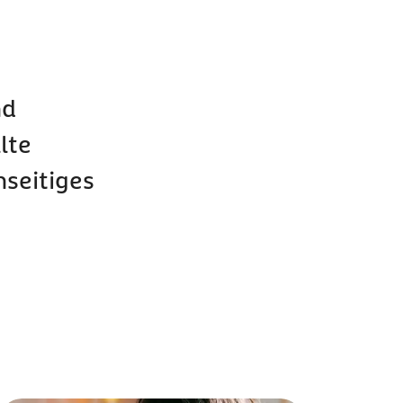
nd
lte
nseitiges