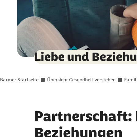
Liebe und Bezieh
Sie befinden sich hier:
Barmer Startseite
Übersicht Gesundheit verstehen
Famil
Partnerschaft
Beziehungen