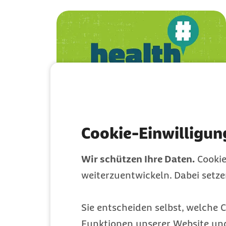
Wie man richtig gute
Cookie-Einwilligun
Komplimente macht
Wir schützen Ihre Daten.
Cookie
Alle Gos und No-Gos
weiterzuentwickeln. Dabei setz
Sie entscheiden selbst, welche C
Gesundheit
Funktionen unserer Website un
Kategorie