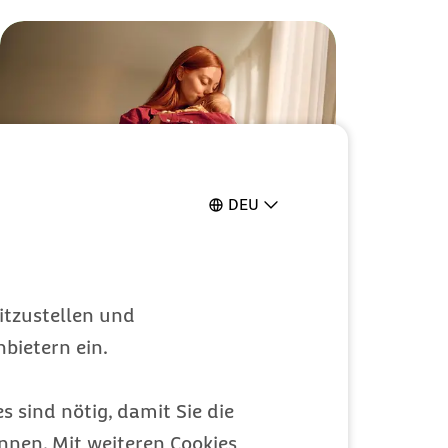
DEU
200 Euro Extra-
Budget mit Barmer
itzustellen und
Familie Plus
bietern ein.
So profitieren werdende Eltern
s sind nötig, damit Sie die
Leistungen
nen. Mit weiteren Cookies
Kategorie